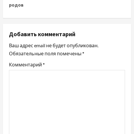
родов
г
а
ц
Добавить комментарий
и
Ваш адрес email не будет опубликован.
Обязательные поля помечены
*
я
Комментарий
*
п
о
з
а
п
и