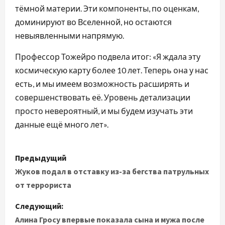
тёмной материи. Эти компоненты, по оценкам,
доминируют во Вселенной, но остаются
невыявленными напрямую.
Профессор Тожейро подвела итог: «Я ждала эту
космическую карту более 10 лет. Теперь она у нас
есть, и мы имеем возможность расширять и
совершенствовать её. Уровень детализации
просто невероятный, и мы будем изучать эти
данные ещё много лет».
Н
Предыдущий
а
Жуков подал в отставку из-за бегства патрульных
от террориста
в
Следующий:
и
Алина Гросу впервые показала сына и мужа после