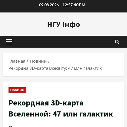
Перейти
09.08.2026
12:57:41 PM
к
содержимому
НГУ Інфо
Основное
меню
Главная
Новини
Рекордна 3D-карта Всесвіту: 47 млн галактик
Новини
Рекордная 3D-карта
Вселенной: 47 млн галактик