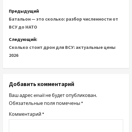
Н
Предыдущий
а
Батальон — это сколько: разбор численности от
ВСУ до НАТО
в
Следующий:
и
Сколько стоит дрон для ВСУ: актуальные цены
2026
г
а
ц
Добавить комментарий
и
Ваш адрес email не будет опубликован.
Обязательные поля помечены
*
я
Комментарий
*
п