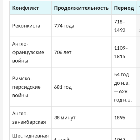
Конфликт
Продолжительность
Период
718–
Реконкиста
774 года
1492
Англо-
1109–
французские
706 лет
1815
войны
54 год
Римско-
до н. э.
персидские
681 год
— 628
войны
год н. э.
Англо-
38 минут
1896
занзибарская
Шестидневная
6 дней
1967