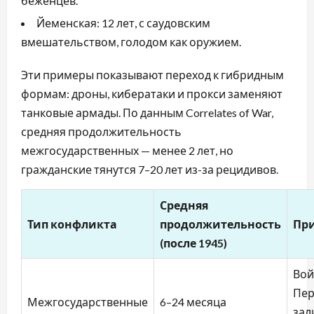
беженцев.
Йеменская: 12 лет, с саудовским
вмешательством, голодом как оружием.
Эти примеры показывают переход к гибридным
формам: дроны, кибератаки и прокси заменяют
танковые армады. По данным Correlates of War,
средняя продолжительность
межгосударственных — менее 2 лет, но
гражданские тянутся 7–20 лет из-за рецидивов.
Средняя
Тип конфликта
продолжительность
Пр
(после 1945)
Вой
Пер
Межгосударственные
6–24 месяца
зал