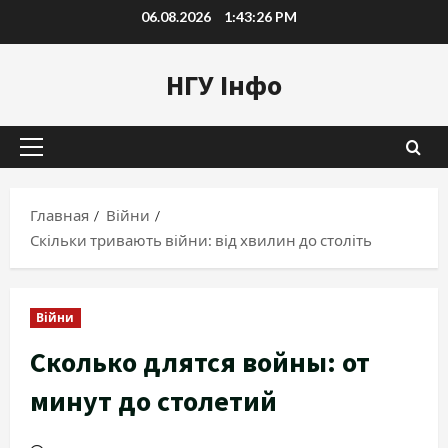
Перейти
06.08.2026
1:43:28 PM
к
содержимому
НГУ Інфо
Основное
меню
Главная
Війни
Скільки тривають війни: від хвилин до століть
Війни
Сколько длятся войны: от
минут до столетий