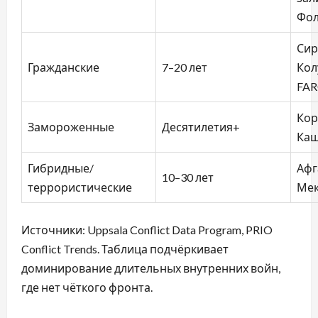
Фол
Сир
Гражданские
7–20 лет
Кол
FAR
Кор
Замороженные
Десятилетия+
Ка
Гибридные/
Афг
10–30 лет
террористические
Мек
Источники: Uppsala Conflict Data Program, PRIO
Conflict Trends. Таблица подчёркивает
доминирование длительных внутренних войн,
где нет чёткого фронта.