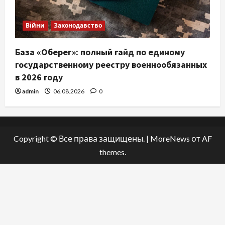
Війни
Законодавство
База «Оберег»: полный гайд по единому
государственному реестру военнообязанных
в 2026 году
admin
06.08.2026
0
Copyright © Все права защищены.
|
MoreNews
от AF
themes.