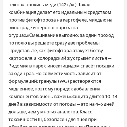
плюс хлорокись меди (142 г/кг). Такая
комбинация делает его идеальным средством
против фитофтороза на картофеле, милдью на
винограде и пероноспороза на
огурцах.nСмешивание выгодно: за один проход
по полю вы решаете сразу две проблемы.
Представьте, как фитофтора атакует ботву
картофеля, а колорадский жук грызёт листья —
Ридомил в паре с инсектицидом спасёт посадки
за один раз. Но совместимость зависит от
формуляций: гранулы (WG) растворяются
медленнее, поэтому порядок добавления
компонентов очень важен.nЗащита длится 10–14
дней в зависимости от погоды — это на 4–6 дней
дольше, чем у многих аналогов. Класс
токсичности III, безопасен для пчёл при
обработке вне периода цветения.nПринципы