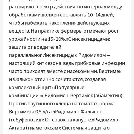
расширяют спектр действия, но интервал между
обработками должен составлять 10–14 дней,
чтобы избежать накопления действующих
веществ. На практике фермеры отмечают рост
урожайности на 15–20%.nС инсектицидами:
защита от вредителей
параллельноnИнсектициды с Ридомилом —
настоящий хит сезона, ведь грибковые инфекции
часто приходят вместе с насекомыми. Вертимек
и Фалькон отлично сочетаются, создавая
комплексный щит.nПопулярные
комбинации:nnРидомил + Вертимек (абамектин):
Против паутинного клеща на томатах, норма
Вертимека 0,5 л/га.nРидомил + Фалькон
(тебуфенозид): От совок на капусте.nРидомил +
Актара (тиаметоксам): Системная защита от