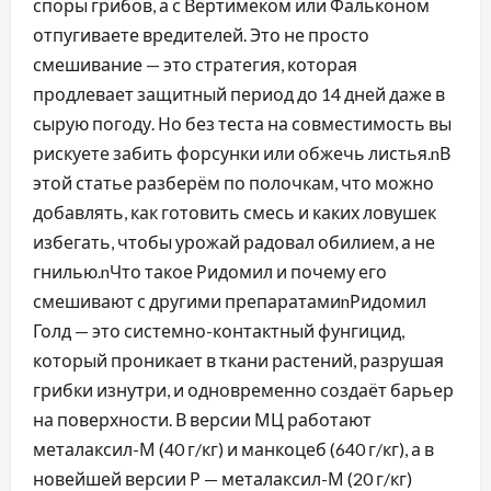
споры грибов, а с Вертимеком или Фальконом
отпугиваете вредителей. Это не просто
смешивание — это стратегия, которая
продлевает защитный период до 14 дней даже в
сырую погоду. Но без теста на совместимость вы
рискуете забить форсунки или обжечь листья.nВ
этой статье разберём по полочкам, что можно
добавлять, как готовить смесь и каких ловушек
избегать, чтобы урожай радовал обилием, а не
гнилью.nЧто такое Ридомил и почему его
смешивают с другими препаратамиnРидомил
Голд — это системно-контактный фунгицид,
который проникает в ткани растений, разрушая
грибки изнутри, и одновременно создаёт барьер
на поверхности. В версии МЦ работают
металаксил-М (40 г/кг) и манкоцеб (640 г/кг), а в
новейшей версии Р — металаксил-М (20 г/кг)