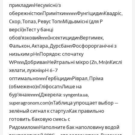
прикладиnНесумісні/з
обережністюnПриміткиnnnnnФунгіцидиnКвадріс,
Скор, Топаз, Ревус ТопnМідьвмісні (для Р
версії)nТест у банці
обовʼязковийnnnІнсектицидиnВертимек,
Фалькон, Актара, ДурсбанnФосфорорганічні з
низьким pHnПорядок: спочатку
WPnnnДобриваnНейтральні мікро (Zn, Mn)nКислі
хелати, лужніnpH 6–7
оптимальноnnnГербіцидиnРіврал, Пріма
(обмежено)nГліфосатnЛише на
бурʼянахnnnn(Джерела: syngenta.ua,
superagronom.com)nТаблица упрощает выбор —
зелёный сигнал к старту.nКак правильно
готовить баковую смесь с
РидомиломnНаполните бак наполовину водой