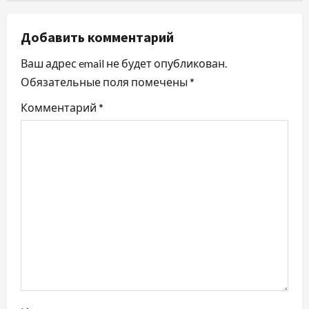
а
Добавить комментарий
ц
Ваш адрес email не будет опубликован.
и
Обязательные поля помечены
*
я
Комментарий
*
п
о
з
а
п
и