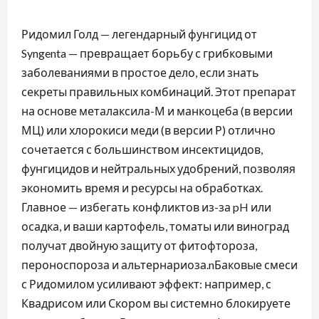
Ридомил Голд — легендарный фунгицид от
Syngenta — превращает борьбу с грибковыми
заболеваниями в простое дело, если знать
секреты правильных комбинаций. Этот препарат
на основе металаксила-М и манкоцеба (в версии
МЦ) или хлорокиси меди (в версии Р) отлично
сочетается с большинством инсектицидов,
фунгицидов и нейтральных удобрений, позволяя
экономить время и ресурсы на обработках.
Главное — избегать конфликтов из-за pH или
осадка, и ваши картофель, томаты или виноград
получат двойную защиту от фитофтороза,
пероноспороза и альтернариоза.nБаковые смеси
с Ридомилом усиливают эффект: например, с
Квадрисом или Скором вы системно блокируете