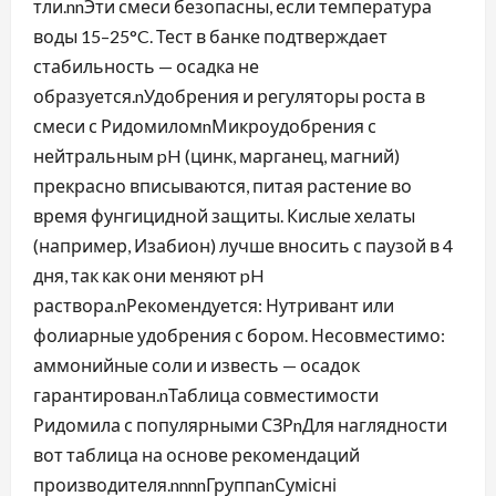
тли.nnЭти смеси безопасны, если температура
воды 15–25°C. Тест в банке подтверждает
стабильность — осадка не
образуется.nУдобрения и регуляторы роста в
смеси с РидомиломnМикроудобрения с
нейтральным pH (цинк, марганец, магний)
прекрасно вписываются, питая растение во
время фунгицидной защиты. Кислые хелаты
(например, Изабион) лучше вносить с паузой в 4
дня, так как они меняют pH
раствора.nРекомендуется: Нутривант или
фолиарные удобрения с бором. Несовместимо:
аммонийные соли и известь — осадок
гарантирован.nТаблица совместимости
Ридомила с популярными СЗРnДля наглядности
вот таблица на основе рекомендаций
производителя.nnnnГруппаnСумісні