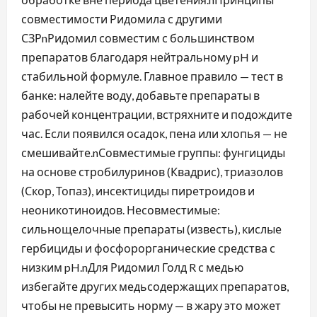
совместимости Ридомила с другими
СЗРnРидомил совместим с большинством
препаратов благодаря нейтральному pH и
стабильной формуле. Главное правило — тест в
банке: налейте воду, добавьте препараты в
рабочей концентрации, встряхните и подождите
час. Если появился осадок, пена или хлопья — не
смешивайте.nСовместимые группы: фунгициды
на основе стробилуринов (Квадрис), триазолов
(Скор, Топаз), инсектициды пиретроидов и
неоникотиноидов. Несовместимые:
сильнощелочные препараты (известь), кислые
гербициды и фосфорорганические средства с
низким pH.nДля Ридомил Голд R с медью
избегайте других медьсодержащих препаратов,
чтобы не превысить норму — в жару это может