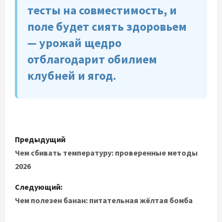
тесты на совместимость, и
поле будет сиять здоровьем
— урожай щедро
отблагодарит обилием
клубней и ягод.
Н
Предыдущий
а
Чем сбивать температуру: проверенные методы
2026
в
Следующий:
и
Чем полезен банан: питательная жёлтая бомба
г