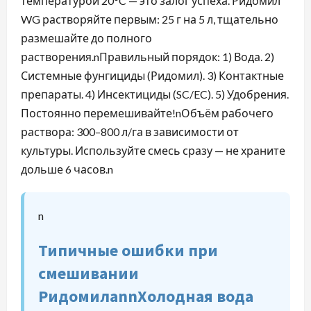
температурой 20°C — это залог успеха. Ридомил
WG растворяйте первым: 25 г на 5 л, тщательно
размешайте до полного
растворения.nПравильный порядок: 1) Вода. 2)
Системные фунгициды (Ридомил). 3) Контактные
препараты. 4) Инсектициды (SC/EC). 5) Удобрения.
Постоянно перемешивайте!nОбъём рабочего
раствора: 300–800 л/га в зависимости от
культуры. Используйте смесь сразу — не храните
дольше 6 часов.n
n
Типичные ошибки при
смешивании
РидомилаnnХолодная вода