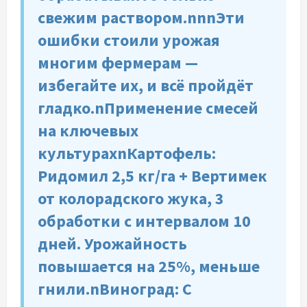
свежим раствором.nnnЭти
ошибки стоили урожая
многим фермерам —
избегайте их, и всё пройдёт
гладко.nПрименение смесей
на ключевых
культурахnКартофель:
Ридомил 2,5 кг/га + Вертимек
от колорадского жука, 3
обработки с интервалом 10
дней. Урожайность
повышается на 25%, меньше
гнили.nВиноград: С