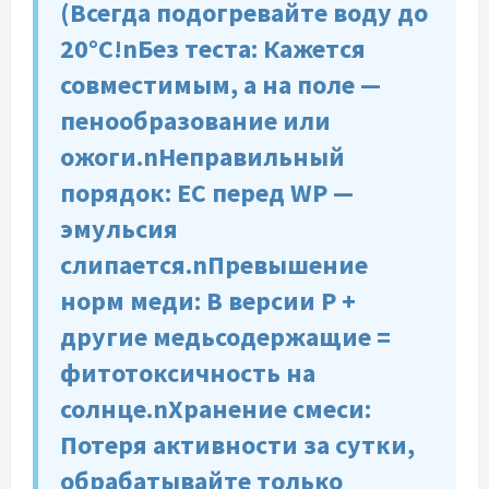
(Всегда подогревайте воду до
20°C!nБез теста: Кажется
совместимым, а на поле —
пенообразование или
ожоги.nНеправильный
порядок: EC перед WP —
эмульсия
слипается.nПревышение
норм меди: В версии Р +
другие медьсодержащие =
фитотоксичность на
солнце.nХранение смеси:
Потеря активности за сутки,
обрабатывайте только