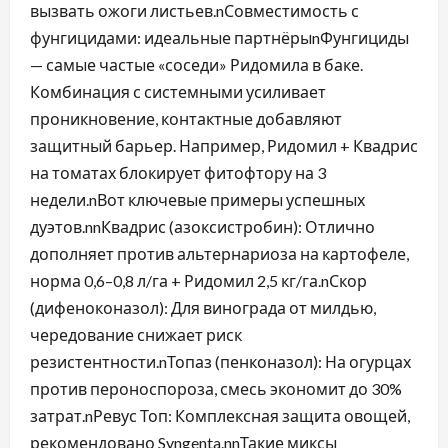
вызвать ожоги листьев.nСовместимость с
фунгицидами: идеальные партнёрыnФунгициды
— самые частые «соседи» Ридомила в баке.
Комбинация с системными усиливает
проникновение, контактные добавляют
защитный барьер. Например, Ридомил + Квадрис
на томатах блокирует фитофтору на 3
недели.nВот ключевые примеры успешных
дуэтов.nnКвадрис (азоксистробин): Отлично
дополняет против альтернариоза на картофеле,
норма 0,6–0,8 л/га + Ридомил 2,5 кг/га.nСкор
(дифеноконазол): Для винограда от милдью,
чередование снижает риск
резистентности.nТопаз (пенконазол): На огурцах
против пероноспороза, смесь экономит до 30%
затрат.nРевус Топ: Комплексная защита овощей,
рекомендовано Syngenta.nnТакие миксы