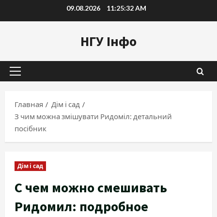
Перейти
09.08.2026
11:25:34 AM
к
содержимому
НГУ Інфо
Основное
меню
Главная
Дім і сад
З чим можна змішувати Ридоміл: детальний
посібник
Дім і сад
С чем можно смешивать
Ридомил: подробное