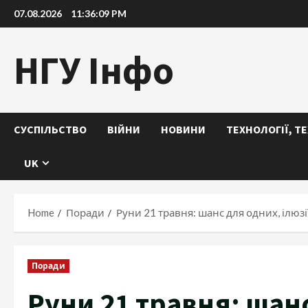
Skip
07.08.2026
11:36:10 PM
to
content
НГУ Інфо
СУСПІЛЬСТВО
ВІЙНИ
НОВИНИ
ТЕХНОЛОГІЇ, Т
UK
Home
Поради
Руни 21 травня: шанс для одних, ілюзі
Поради
Руни 21 травня: шанс