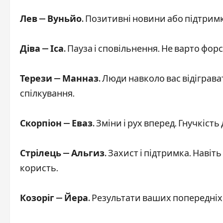
Лев — Вуньйо.
Позитивні новини або підтримк
Діва — Іса.
Пауза і сповільнення. Не варто фор
Терези — Манназ.
Люди навколо вас відіграв
спілкування.
Скорпіон — Еваз.
Зміни і рух вперед. Гнучкіст
Стрілець — Альгиз.
Захист і підтримка. Навіт
користь.
Козоріг — Йера.
Результати ваших попередніх