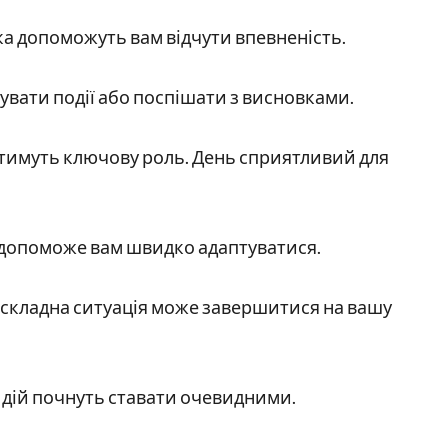
а допоможуть вам відчути впевненість.
сувати події або поспішати з висновками.
атимуть ключову роль. День сприятливий для
ь допоможе вам швидко адаптуватися.
ь складна ситуація може завершитися на вашу
 дій почнуть ставати очевидними.