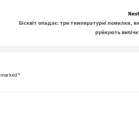
Next
Бісквіт опадає: три температурні помилки, як
руйнують випічк
re marked
*