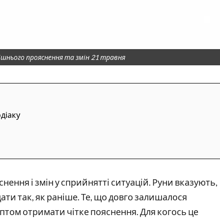
ішнього прояснення та змін 21 травня
одіаку
ення і змін у сприйнятті ситуацій. Руни вказують,
ати так, як раніше. Те, що довго залишалося
птом отримати чітке пояснення. Для когось це