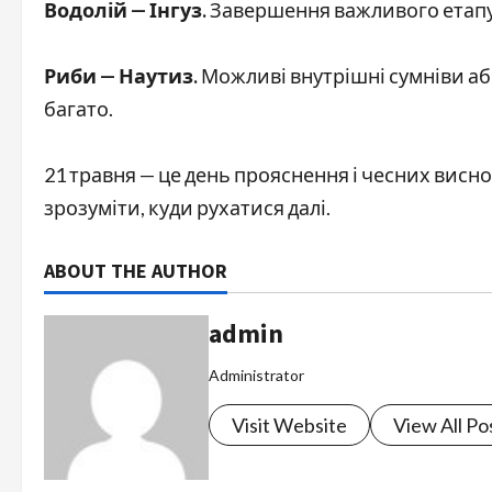
Водолій — Інгуз.
Завершення важливого етапу. 
Риби — Наутиз.
Можливі внутрішні сумніви аб
багато.
21 травня — це день прояснення і чесних висно
зрозуміти, куди рухатися далі.
ABOUT THE AUTHOR
admin
Administrator
Visit Website
View All Po