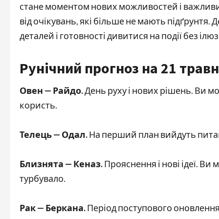
стане моментом нових можливостей і важливих
від очікувань, які більше не мають підґрунтя. 
деталей і готовності дивитися на події без ілюз
Рунічний прогноз на 21 травн
Овен — Райдо.
День руху і нових рішень. Ви 
користь.
Телець — Одал.
На перший план вийдуть питанн
Близнята — Кеназ.
Прояснення і нові ідеї. Ви
турбувало.
Рак — Беркана.
Період поступового оновлення.