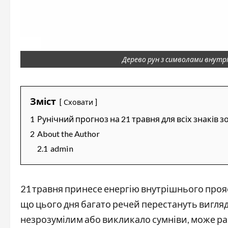
Дерево рун з символами внутр
Зміст
Сховати
1
Рунічний прогноз на 21 травня для всіх знаків з
2
About the Author
2.1
admin
21 травня принесе енергію внутрішнього проясн
що цього дня багато речей перестануть вигляд
незрозумілим або викликало сумніви, може ра