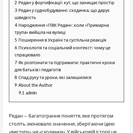
2
Редан у фортифікації: кут, що захищає простір
3
Редан у суднобудуванні: сходинка, що дарує
швидкість
4
Народження «ПВК Редан»: коли «Примарна
трупа» вийшла на вулиці
5
Поширення в Україні та суспільна реакція
6
Психологія та соціальний контекст: чому це
спрацювало
7
Як розпізнати та підтримати: практичні кроки
для батьків і педагогів
8
Спад руху та уроки, які залишилися
9
About the Author
9.1
admin
Редан — багатогранне поняття, яке протягом
століть змінювало значення, зберігаючи ідею
«виступу» чи «сходинки». У військовій історії це