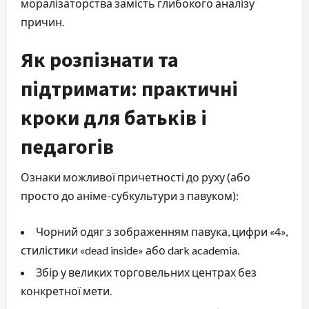
моралізаторства замість глибокого аналізу
причин.
Як розпізнати та
підтримати: практичні
кроки для батьків і
педагогів
Ознаки можливої причетності до руху (або
просто до аніме-субкультури з павуком):
Чорний одяг з зображенням павука, цифри «4»,
стилістики «dead inside» або dark academia.
Збір у великих торговельних центрах без
конкретної мети.