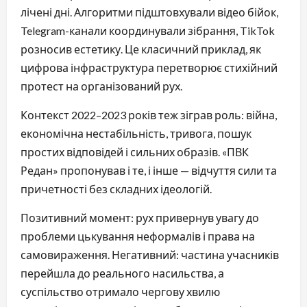
лічені дні. Алгоритми підштовхували відео бійок,
Telegram-канали координували зібрання, TikTok
розносив естетику. Це класичний приклад, як
цифрова інфраструктура перетворює стихійний
протест на організований рух.
Контекст 2022–2023 років теж зіграв роль: війна,
економічна нестабільність, тривога, пошук
простих відповідей і сильних образів. «ПВК
Редан» пропонував і те, і інше — відчуття сили та
причетності без складних ідеологій.
Позитивний момент: рух привернув увагу до
проблеми цькування неформалів і права на
самовираження. Негативний: частина учасників
перейшла до реального насильства, а
суспільство отримало чергову хвилю