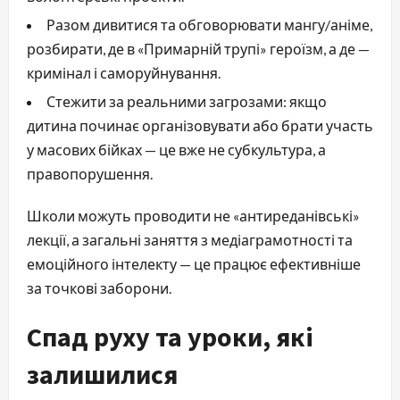
Разом дивитися та обговорювати мангу/аніме,
розбирати, де в «Примарній трупі» героїзм, а де —
кримінал і саморуйнування.
Стежити за реальними загрозами: якщо
дитина починає організовувати або брати участь
у масових бійках — це вже не субкультура, а
правопорушення.
Школи можуть проводити не «антиреданівські»
лекції, а загальні заняття з медіаграмотності та
емоційного інтелекту — це працює ефективніше
за точкові заборони.
Спад руху та уроки, які
залишилися