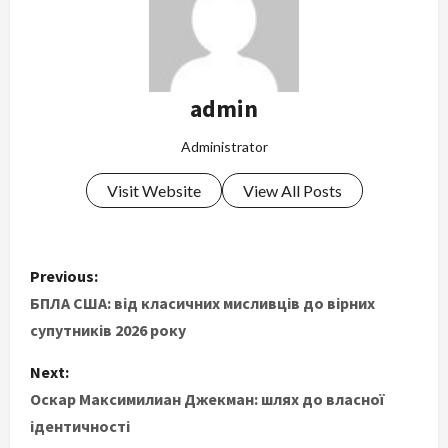
admin
Administrator
Visit Website
View All Posts
P
Previous:
o
БПЛА США: від класичних мисливців до вірних
супутників 2026 року
s
Next:
t
Оскар Максимилиан Джекман: шлях до власної
ідентичності
n