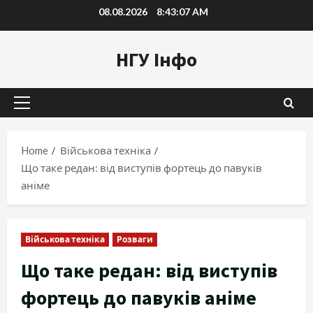
Skip
08.08.2026
8:43:08 AM
to
content
НГУ Інфо
Primary
Menu
Home
Військова техніка
Що таке редан: від виступів фортець до павуків
аніме
Військова техніка
Розваги
Що таке редан: від виступів
фортець до павуків аніме