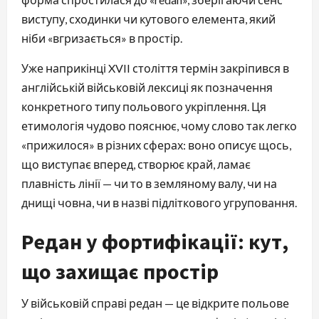
виступу, сходинки чи кутового елемента, який
ніби «вгризається» в простір.
Уже наприкінці XVII століття термін закріпився в
англійській військовій лексиці як позначення
конкретного типу польового укріплення. Ця
етимологія чудово пояснює, чому слово так легко
«прижилося» в різних сферах: воно описує щось,
що виступає вперед, створює край, ламає
плавність лінії — чи то в земляному валу, чи на
днищі човна, чи в назві підліткового угруповання.
Редан у фортифікації: кут,
що захищає простір
У військовій справі редан — це відкрите польове