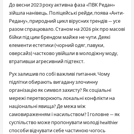
До весни 2023 року активна фаза «ПВК Редан»
зійшла нанівець. Поліцейські рейди, поява «Анти-
Редану», природний цикл вірусних трендів — усе
разом спрацювало. Станом на 2026 рік про масові
бійки під цим брендом майже не чути. Деякі
елементи естетики (чорний одяг, павуки,
оверсайз) частково увійшли в молодіжну моду,
втративши агресивний підтекст.
Рух залишив по собі важливі питання. Чому
підлітки обирають вигадану злочинну
організацію як символ захисту? Як соціальні
мережі перетворюють локальні конфлікти на
національні явища? Де межа між
самовираженням і насильством? І головне — як
суспільство може пропонувати молоді healthier
способи відчувати себе частиною чогось