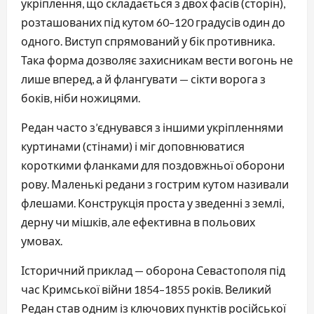
укріплення, що складається з двох фасів (сторін),
розташованих під кутом 60–120 градусів один до
одного. Виступ спрямований у бік противника.
Така форма дозволяє захисникам вести вогонь не
лише вперед, а й флангувати — сікти ворога з
боків, ніби ножицями.
Редан часто з’єднувався з іншими укріпленнями
куртинами (стінами) і міг доповнюватися
короткими фланками для поздовжньої оборони
рову. Маленькі редани з гострим кутом називали
флешами. Конструкція проста у зведенні з землі,
дерну чи мішків, але ефективна в польових
умовах.
Історичний приклад — оборона Севастополя під
час Кримської війни 1854–1855 років. Великий
Редан став одним із ключових пунктів російської