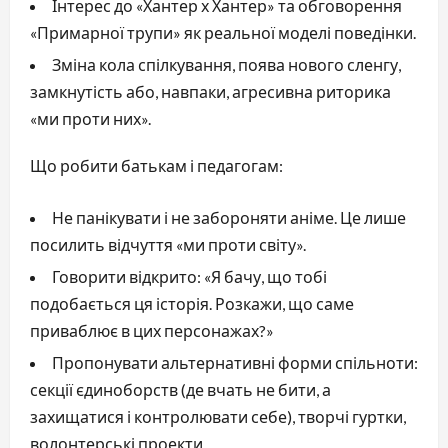
Інтерес до «Хантер х Хантер» та обговорення
«Примарної трупи» як реальної моделі поведінки.
Зміна кола спілкування, поява нового сленгу,
замкнутість або, навпаки, агресивна риторика
«ми проти них».
Що робити батькам і педагогам:
Не панікувати і не забороняти аніме. Це лише
посилить відчуття «ми проти світу».
Говорити відкрито: «Я бачу, що тобі
подобається ця історія. Розкажи, що саме
приваблює в цих персонажах?»
Пропонувати альтернативні форми спільноти:
секції єдиноборств (де вчать не бити, а
захищатися і контролювати себе), творчі гуртки,
волонтерські проекти.