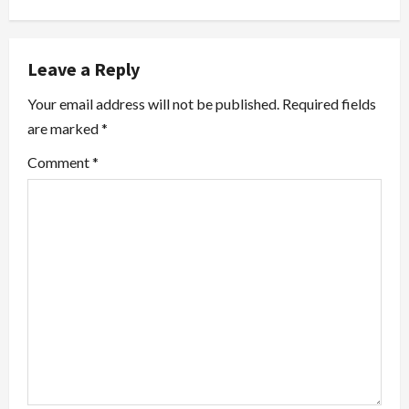
a
v
Leave a Reply
i
Your email address will not be published.
Required fields
are marked
*
g
Comment
*
a
t
i
o
n