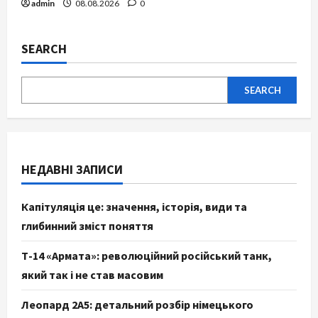
admin
08.08.2026
0
SEARCH
SEARCH
НЕДАВНІ ЗАПИСИ
Капітуляція це: значення, історія, види та
глибинний зміст поняття
Т-14 «Армата»: революційний російський танк,
який так і не став масовим
Леопард 2А5: детальний розбір німецького