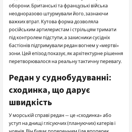
оборони. Британські та французькі війська
неодноразово штурмували його, зазнаючи
важких втрат. Кутова форма дозволяла
російським артилеристам і стрільцям тримати
під контролем підступи, а захисники сусідніх
бастіонів підтримували редан вогнем у «мертві»
зони. Цей епізод показує, як архітектурне рішення
перетворювалося на реальну тактичну перевагу.
Редан у суднобудуванні:
сходинка, що дарує
швидкість
У морській справі редан — це «сходинка» або
уступ на днищі глісуючих (плануючих) катерів і
човнів. Він буває поперечним (іде впоперек