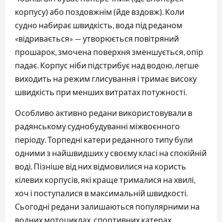
корпусу) або поздовжнім (йде вздовж). Коли
судно набирає швидкість, вода під реданом
«відривається» — утворюється повітряний
прошарок, змочена поверхня зменшується, опір
падає. Корпус ніби підстрибує над водою, легше
виходить на режим глисування і тримає високу
швидкість при менших витратах потужності.
Особливо активно редани використовували в
радянському суднобудуванні міжвоєнного
періоду. Торпедні катери реданного типу були
одними з найшвидших у своєму класі на спокійній
воді. Пізніше від них відмовилися на користь
кілевих корпусів, які краще трималися на хвилі,
хоч і поступалися в максимальній швидкості.
Сьогодні редани залишаються популярними на
водних мотоциклах, спортивних катерах,