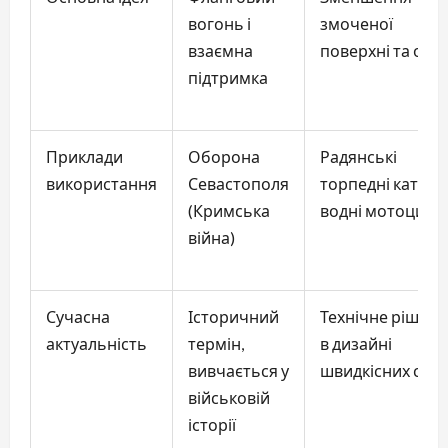
вогонь і
змоченої
взаємна
поверхні та опо
підтримка
Приклади
Оборона
Радянські
використання
Севастополя
торпедні катери
(Кримська
водні мотоцикл
війна)
Сучасна
Історичний
Технічне рішен
актуальність
термін,
в дизайні
вивчається у
швидкісних суд
військовій
історії