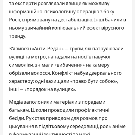
та експерти розглядали явище як можливу
інформаційно-психологічну операцію з боку
Росії, спрямовану на дестабілізацію. Інші бачили в
ньому звичайний копіювальний ефект вірусного
тренду.
З’явився і «Анти-Редан» — групи, які патрулювали
вулиці та метро, нападали на носіїв павучої
символіки, знімали «вибачення» на камеру,
обрізали волосся. Конфлікт набув дзеркального
характеру: одні захищали «право бути собою»,
інші — «порядок на вулицях».
Медіа заполонили матеріали з порадами
батькам. Школи проводили профілактичні
бесіди. Рух став приводом для розмов про
цькування в підлітковому середовищі, роль аніме
в формуванні ідентичності та межі