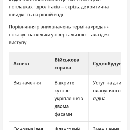
поплавках гідролітаків — скрізь, де критична
швидкість на рівній воді.
Порівняння різних значень терміна «редан»
показує, наскільки універсальною стала ідея
виступу:
Військова
Аспект
Суднобудуван
справа
Визначення
Відкрите
Уступ на днищі
кутове
плануючого
укріплення з
судна
двома
фасами
Основна ідея
Фланговий
Зменшення