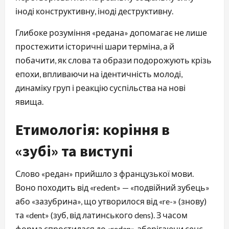
іноді конструктивну, іноді деструктивну.
Глибоке розуміння «редана» допомагає не лише
простежити історичні шари терміна, а й
побачити, як слова та образи подорожують крізь
епохи, впливаючи на ідентичність молоді,
динаміку груп і реакцію суспільства на нові
явища.
Етимологія: коріння в
«зубі» та виступі
Слово «редан» прийшло з французької мови.
Воно походить від «redent» — «подвійний зубець»
або «зазубрина», що утворилося від «re-» (знову)
та «dent» (зуб, від латинського dens). З часом
форма спростилася до «redan», зберігаючи сенс