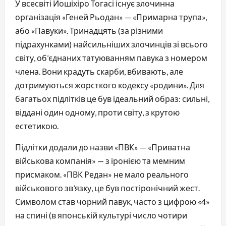
У всесвіті Йошіхіро Тогасі існує злочинна
організація «Геней Рьодан» — «Примарна трупа»,
або «Павуки». Тринадцять (за різними
підрахунками) найсильніших злочинців зі всього
світу, об’єднаних татуюванням павука з номером
члена. Вони крадуть скарби, вбивають, але
дотримуються жорсткого кодексу «родини». Для
багатьох підлітків це був ідеальний образ: сильні,
віддані один одному, проти світу, з крутою
естетикою.
Підлітки додали до назви «ПВК» — «Приватна
військова компанія» — з іронією та мемним
присмаком. «ПВК Редан» не мало реального
військового зв’язку, це був постіронічний жест.
Символом став чорний павук, часто з цифрою «4»
на спині (в японській культурі число чотири