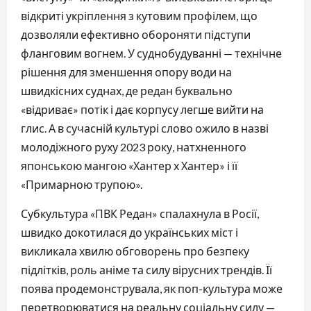
відкриті укріплення з кутовим профілем, що
дозволяли ефективно обороняти підступи
фланговим вогнем. У суднобудуванні — технічне
рішення для зменшення опору води на
швидкісних суднах, де редан буквально
«відриває» потік і дає корпусу легше вийти на
глис. А в сучасній культурі слово ожило в назві
молодіжного руху 2023 року, натхненного
японською мангою «Хантер х Хантер» і її
«Примарною трупою».
Субкультура «ПВК Редан» спалахнула в Росії,
швидко докотилася до українських міст і
викликала хвилю обговорень про безпеку
підлітків, роль аніме та силу вірусних трендів. Її
поява продемонструвала, як поп-культура може
перетворюватися на реальну соціальну силу —