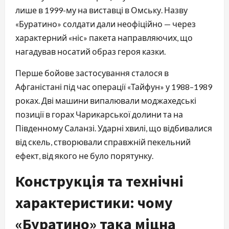
лише в 1999-му на виставці в Омську. Назву
«Буратино» солдати дали неофіційно — через
характерний «ніс» пакета направляючих, що
нагадував носатий образ героя казки.
Перше бойове застосування сталося в
Афганістані під час операції «Тайфун» у 1988–1989
роках. Дві машини випалювали моджахедські
позиції в горах Чарикарської долини та на
Південному Саланзі. Ударні хвилі, що відбивалися
від скель, створювали справжній пекельний
ефект, від якого не було порятунку.
Конструкція та технічні
характеристики: чому
«Буратино» така міцна