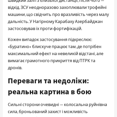
швидкий залп з близької дистанції, після чого —
відхід. ЗСУ неодноразово захоплювали трофейні
машини, що свідчить про вразливість через малу
дальність. У Нагірному Карабаху Азербайджан
застосовував їх проти фортифікацій.
Кожен випадок застосування підкреслює:
«Буратино» блискуче працює там, де потрібен
максимальний ефект на невеликій відстані, але
вимагає грамотного прикриття від ПТРК та
дронів.
Переваги та недоліки:
реальна картина в бою
Сильні сторони очевидні — колосальна руйнівна
сила, броньований захист і можливість