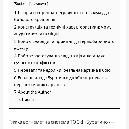
Зміст
Сховати
1
Історія створення: від радянського задуму до
бойового хрещення
2
Конструкція та технічні характеристики: чому
«Буратино» така міцна
3
Бойові снаряди та принцип дії термобаричного
ефекту
4
Бойове застосування: від гір Афганістану до
сучасних конфліктів
5
Переваги та недоліки: реальна картина в бою
6
Еволюція: від «Буратино» до «Солнцепека» та
перспективних варіантів
7
About the Author
7.1
admin
Тяжка вогнеметна система ТОС-1 «Буратино» —