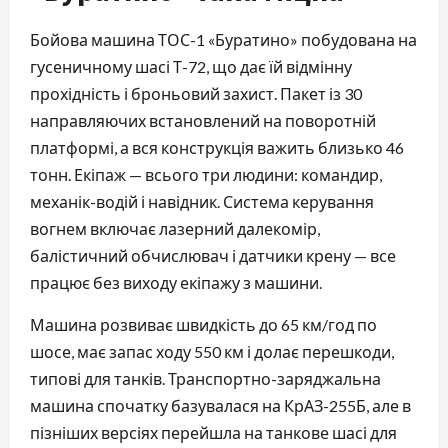
Бойова машина ТОС-1 «Буратино» побудована на
гусеничному шасі Т-72, що дає їй відмінну
прохідність і броньовий захист. Пакет із 30
направляючих встановлений на поворотній
платформі, а вся конструкція важить близько 46
тонн. Екіпаж — всього три людини: командир,
механік-водій і навідник. Система керування
вогнем включає лазерний далекомір,
балістичний обчислювач і датчики крену — все
працює без виходу екіпажу з машини.
Машина розвиває швидкість до 65 км/год по
шосе, має запас ходу 550 км і долає перешкоди,
типові для танків. Транспортно-заряджальна
машина спочатку базувалася на КрАЗ-255Б, але в
пізніших версіях перейшла на танкове шасі для