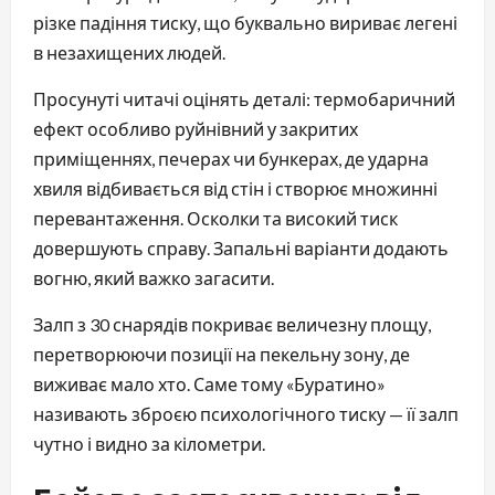
різке падіння тиску, що буквально вириває легені
в незахищених людей.
Просунуті читачі оцінять деталі: термобаричний
ефект особливо руйнівний у закритих
приміщеннях, печерах чи бункерах, де ударна
хвиля відбивається від стін і створює множинні
перевантаження. Осколки та високий тиск
довершують справу. Запальні варіанти додають
вогню, який важко загасити.
Залп з 30 снарядів покриває величезну площу,
перетворюючи позиції на пекельну зону, де
виживає мало хто. Саме тому «Буратино»
називають зброєю психологічного тиску — її залп
чутно і видно за кілометри.