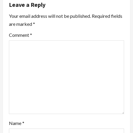
v
Leave a Reply
i
Your email address will not be published.
Required fields
are marked
*
g
Comment
*
a
t
i
o
n
Name
*