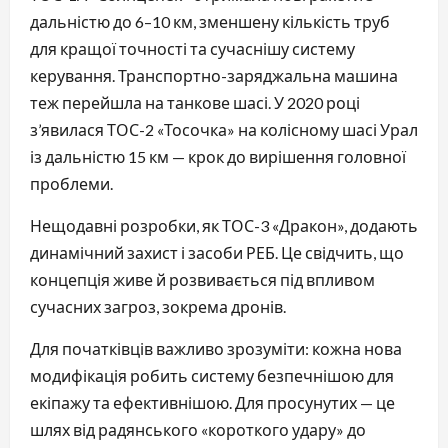
дальністю до 6–10 км, зменшену кількість труб
для кращої точності та сучаснішу систему
керування. Транспортно-заряджальна машина
теж перейшла на танкове шасі. У 2020 році
з’явилася ТОС-2 «Тосочка» на колісному шасі Урал
із дальністю 15 км — крок до вирішення головної
проблеми.
Нещодавні розробки, як ТОС-3 «Дракон», додають
динамічний захист і засоби РЕБ. Це свідчить, що
концепція живе й розвивається під впливом
сучасних загроз, зокрема дронів.
Для початківців важливо зрозуміти: кожна нова
модифікація робить систему безпечнішою для
екіпажу та ефективнішою. Для просунутих — це
шлях від радянського «короткого удару» до