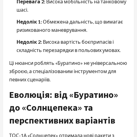
Перевага 2:
Висока мобільність на танковому
шасі.
Недолік 1:
Обмежена дальність, що вимагає
ризикованого маневрування.
Недолік 2:
Висока вартість боєприпасів і
складність перезарядки в польових умовах.
Ці нюанси роблять «Буратино» не універсальною
зброєю, а спеціалізованим інструментом для
певних сценаріїв.
Еволюція: від «Буратино»
до «Солнцепека» та
перспективних варіантів
ТОС-1А «Солнцепек» отримала нові ракети з