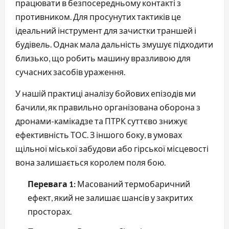
працювати в безпосередньому контакті з
противником. Для просунутих тактиків це
ідеальний інструмент для зачистки траншей і
будівель. Однак мала дальність змушує підходити
близько, що робить машину вразливою для
сучасних засобів ураження.
У нашій практиці аналізу бойових епізодів ми
бачили, як правильно організована оборона з
дронами-камікадзе та ПТРК суттєво знижує
ефективність ТОС. З іншого боку, в умовах
щільної міської забудови або гірської місцевості
вона залишається королем поля бою.
Перевага 1:
Масований термобаричний
ефект, який не залишає шансів у закритих
просторах.