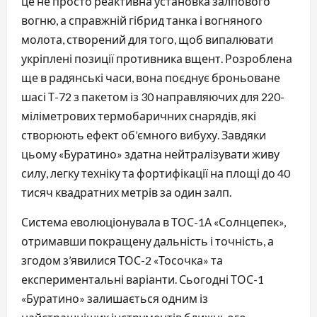
це не просто реактивна установка залпового
вогню, а справжній гібрид танка і вогняного
молота, створений для того, щоб випалювати
укріплені позиції противника вщент. Розроблена
ще в радянські часи, вона поєднує броньоване
шасі Т-72 з пакетом із 30 направляючих для 220-
міліметрових термобаричних снарядів, які
створюють ефект об’ємного вибуху. Завдяки
цьому «Буратино» здатна нейтралізувати живу
силу, легку техніку та фортифікації на площі до 40
тисяч квадратних метрів за один залп.
Система еволюціонувала в ТОС-1А «Солнцепек»,
отримавши покращену дальність і точність, а
згодом з’явилися ТОС-2 «Тосочка» та
експериментальні варіанти. Сьогодні ТОС-1
«Буратино» залишається одним із