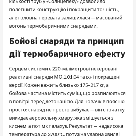
кількості труб у «Солнцепеку» дозволило
полегшити конструкцію і покращити точність,
але головна перевага залишилася — масований
вогонь термобаричними снарядами.
Бойові снаряди та принцип
дії термобаричного ефекту
Серцем системи є 220-міліметрові некеровані
реактивні снаряди МО.1.01.04 та їхні покращені
версії. Кожен важить близько 175–217 кг, а
бойова частина містить суміш, що розпилюється
в повітрі перед детонацією. Для новачків поясню
просто: снаряд не просто вибухає — він спочатку
викидає аерозольну хмару, яка змішується з
киснем, а потім спалахує. Результат — надвисока
температура до 3700°C, потужна ударна хвиля і