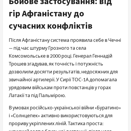
Бойове застосування: від
гір Афганістану до
сучасних конфліктів
Після Афганістану система проявила себе в Чечні
— під час штурму Грозного та села
Комсомольське в 2000 році. Генерал Геннадій
Трошев згадував, як точність і потужність
дозволили досягти результатів, недосяжних для
звичайної артилерії. У Сирії ТОС-1А допомагала
урядовим військам проти повстанців у горах
Латакії та під Пальмірою.
В умовах російсько-української війни «Буратино»
і «Солнцепек» активно використовуються для
прориву укріплених ліній. Тактика проста: