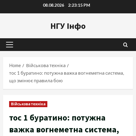
Skip
08.08.2026
2:23:17 PM
to
content
НГУ Інфо
Primary
Menu
Home
Військова техніка
тос 1 буратино: потужна важка вогнеметна система,
що змінює правила бою
Військова техніка
тос 1 буратино: потужна
важка вогнеметна система,