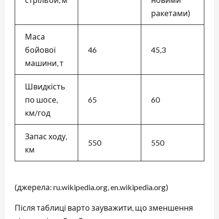
ракетами)
Маса
бойової
46
45,3
машини, т
Швидкість
по шосе,
65
60
км/год
Запас ходу,
550
550
км
(джерела: ru.wikipedia.org, en.wikipedia.org)
Після таблиці варто зауважити, що зменшення