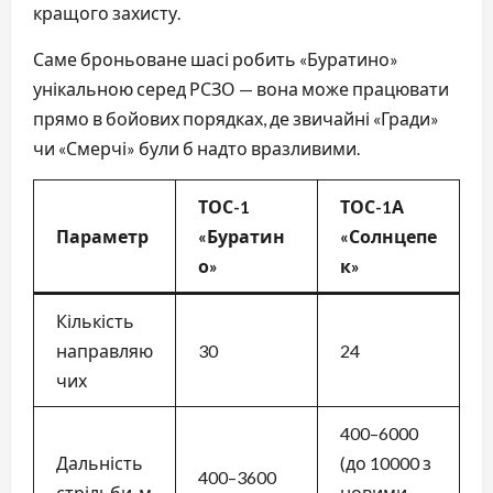
кращого захисту.
Саме броньоване шасі робить «Буратино»
унікальною серед РСЗО — вона може працювати
прямо в бойових порядках, де звичайні «Гради»
чи «Смерчі» були б надто вразливими.
ТОС-1
ТОС-1А
Параметр
«Буратин
«Солнцепе
о»
к»
Кількість
направляю
30
24
чих
400–6000
Дальність
(до 10000 з
400–3600
стрільби, м
новими