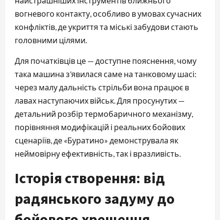
найстрашніших інструментів ближнього
вогневого контакту, особливо в умовах сучасних
конфліктів, де укриття та міські забудови стають
головними цілями.
Для початківців це — доступне пояснення, чому
така машина з’явилася саме на танковому шасі:
через малу дальність стрільби вона працює в
лавах наступаючих військ. Для просунутих —
детальний розбір термобаричного механізму,
порівняння модифікацій і реальних бойових
сценаріїв, де «Буратино» демонструвала як
неймовірну ефективність, так і вразливість.
Історія створення: від
радянського задуму до
бойового хрещення