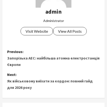
admin
Administrator
Visit Website
View All Posts
P
Previous:
o
Запорізька АЕС: найбільша атомна електростанція
Європи
s
Next:
t
Як військовому виїхати за кордон: повний гайд
для 2026 року
n
a