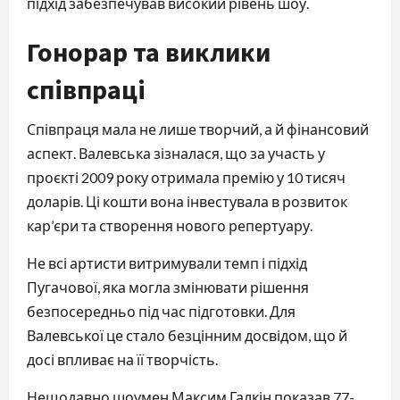
підхід забезпечував високий рівень шоу.
Гонорар та виклики
співпраці
Співпраця мала не лише творчий, а й фінансовий
аспект. Валевська зізналася, що за участь у
проєкті 2009 року отримала премію у 10 тисяч
доларів. Ці кошти вона інвестувала в розвиток
кар’єри та створення нового репертуару.
Не всі артисти витримували темп і підхід
Пугачової, яка могла змінювати рішення
безпосередньо під час підготовки. Для
Валевської це стало безцінним досвідом, що й
досі впливає на її творчість.
Нещодавно шоумен Максим Галкін показав 77-