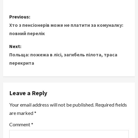
P
Previous:
o
Хто з пенсіонерів може не платити за комуналку:
повний перелік
s
Next:
t
Польща: пожежа в лісі, загибель пілота, траса
перекрита
n
a
v
Leave a Reply
i
Your email address will not be published.
Required fields
are marked
*
g
Comment
*
a