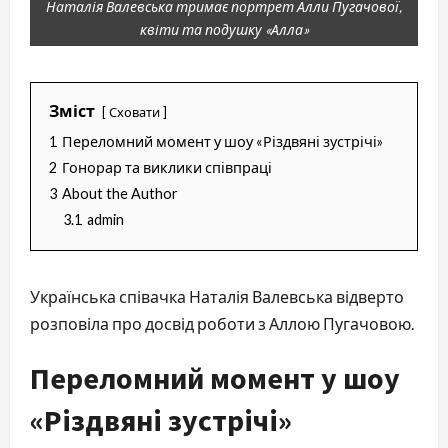
Наталія Валевська тримає портрет Алли Пугачової,
квіти та подушку «Алла»
Зміст
Сховати
1
Переломний момент у шоу «Різдвяні зустрічі»
2
Гонорар та виклики співпраці
3
About the Author
3.1
admin
Українська співачка Наталія Валевська відверто
розповіла про досвід роботи з Аллою Пугачовою.
Переломний момент у шоу
«Різдвяні зустрічі»