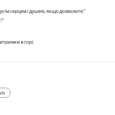
 усім серцем і душею, якщо дозволите.”
!”
итримки в горі.
sts