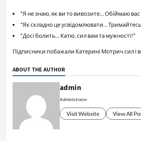
“Я не знаю, як ви то вивозите… Обіймаю вас
“Як складно це усвідомлювати… Тримайтесь
“Досі болить… Катю, сил вам та мужності!”
Підписники побажали Катерині Мотрич сил і в
ABOUT THE AUTHOR
admin
Administrator
Visit Website
View All Po