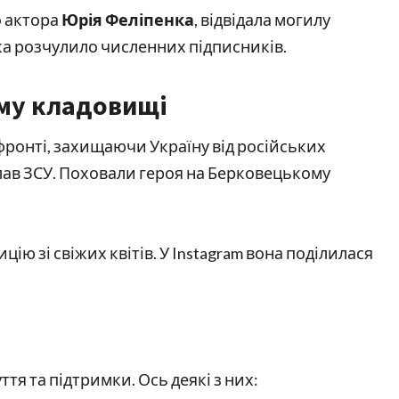
о актора
Юрія Феліпенка
, відвідала могилу
ка розчулило численних підписників.
му кладовищі
 фронті, захищаючи Україну від російських
о лав ЗСУ. Поховали героя на Берковецькому
ю зі свіжих квітів. У Instagram вона поділилася
тя та підтримки. Ось деякі з них: