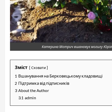
Катерина Мотрич вшановує могилу Юрія 
Зміст
Сховати
1
Вшанування на Берковецькому кладовищі
2
Підтримка від підписників
3
About the Author
3.1
admin