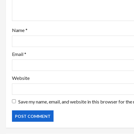
i
o
Name
*
n
Email
*
Website
Save my name, email, and website in this browser for the