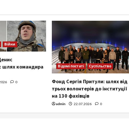
Війни
Денис
: шлях командира
Відомі постаті
Суспільство
Фонд Сергія Притули: шлях від
2026
0
трьох волонтерів до інституції
на 130 фахівців
admin
22.07.2026
0