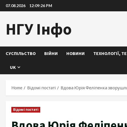
Skip
07.08.2026
12:09:27 PM
to
content
НГУ Інфо
СУСПІЛЬСТВО
ВІЙНИ
НОВИНИ
ТЕХНОЛОГІЇ, Т
UK
Home
Відомі постаті
Вдова Юрія Феліпенка зворушл
Відомі постаті
Вдова Юрія Феліпен