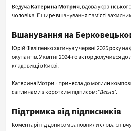
Ведуча
Катерина Мотрич
, вдова українськог
чоловіка. Її щире вшанування пам’яті захисни
Вшанування на Берковецько
Юрій Феліпенко загинув у червні 2025 року на
окупантів. У квітні 2024-го актор долучився д
кладовищі в Києві.
Катерина Мотрич принесла до могили композиці
світлинами з коротким підписом: “
Весна
“.
Підтримка від підписників
Коментарі під дописом заповнили слова співчут