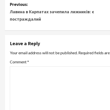
P
Previous:
Лавина в Карпатах зачепила лижників: є
o
постраждалий
s
t
Leave a Reply
n
Your email address will not be published.
Required fields a
a
Comment
*
v
i
g
a
t