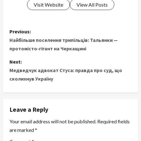
Visit Website
View All Posts
P
Previous:
o
Найбільше поселення трипільців: Тальянки —
протомісто-гігант на Черкащині
s
Next:
t
Медведчук адвокат Стуса: правда про суд, що
сколихнув Україну
n
a
v
Leave a Reply
i
Your email address will not be published.
Required fields
are marked
*
g