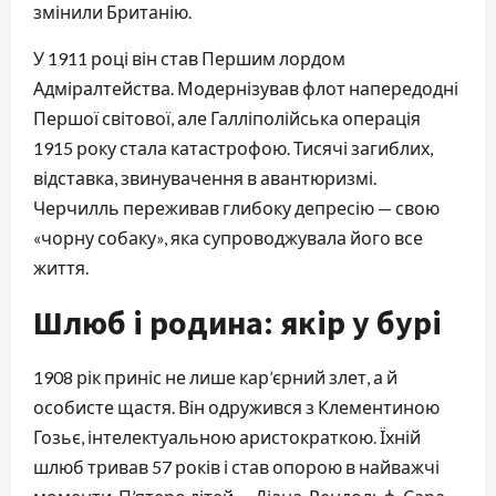
змінили Британію.
У 1911 році він став Першим лордом
Адміралтейства. Модернізував флот напередодні
Першої світової, але Галліполійська операція
1915 року стала катастрофою. Тисячі загиблих,
відставка, звинувачення в авантюризмі.
Черчилль переживав глибоку депресію — свою
«чорну собаку», яка супроводжувала його все
життя.
Шлюб і родина: якір у бурі
1908 рік приніс не лише кар’єрний злет, а й
особисте щастя. Він одружився з Клементиною
Гозьє, інтелектуальною аристократкою. Їхній
шлюб тривав 57 років і став опорою в найважчі