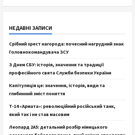
НЕДАВНІ ЗАПИСИ
Срібний хрест нагорода: почесний нагрудний знак
Головнокомандувача ЗСУ
З Днем СБУ: історія, значення та традиції
професійного свята Служби безпеки України
Капітуляція це: значення, історія, види та
глибинний зміст поняття
Т-14 «Армата»: революційний російський танк,
який так і не став масовим
Леопард 2А5: детальний розбір німецького