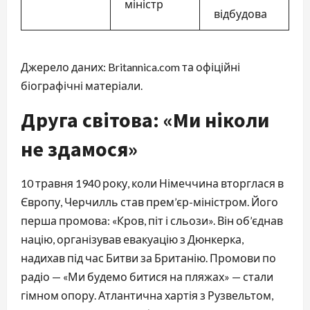
міністр
відбудова
Джерело даних: Britannica.com та офіційні
біографічні матеріали.
Друга світова: «Ми ніколи
не здамося»
10 травня 1940 року, коли Німеччина вторглася в
Європу, Черчилль став прем’єр-міністром. Його
перша промова: «Кров, піт і сльози». Він об’єднав
націю, організував евакуацію з Дюнкерка,
надихав під час Битви за Британію. Промови по
радіо — «Ми будемо битися на пляжах» — стали
гімном опору. Атлантична хартія з Рузвельтом,