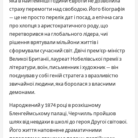
яка в найтемніші години Європи не дозволила
страху перемогти над свободою. Його біографія
— це не просто перелік дат і посад, а епічна сага
про хлопця з аристократичного роду, що
перетворився на глобального лідера, чиї
рішення врятували мільйони життів і
сформували сучасний світ. Двічі прем’єр-міністр
Великої Британії, лауреат Нобелівської премії з
літератури, воїн, письменник і художник — він
поєднував у собі геній стратега з вразливістю
звичайної людини, яка боролася з власними
демонами.
Народжений у 1874 році в розкішному
Бленгеймському палаці, Черчилль пройшов
шлях від невдахи в школі до героя Другої світової.
Його життя наповнене драматичними