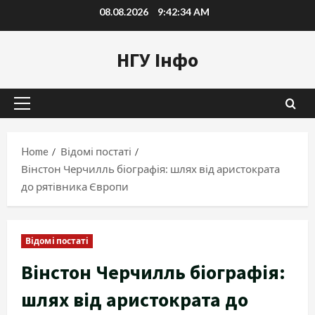
Skip
08.08.2026
9:42:35 AM
to
content
НГУ Інфо
Primary
Menu
Home
Відомі постаті
Вінстон Черчилль біографія: шлях від аристократа
до рятівника Європи
Відомі постаті
Вінстон Черчилль біографія:
шлях від аристократа до