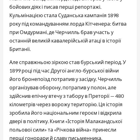
бойових діях і писав перші репортажі.
Кульмінацією стала Суданська кампанія 1898
року під командуванням лорда Кітченера: битва
при Омдурмані, де Черчилль брав участь у
останній великій кавалерійській атаці в історії
Британії.
Але справжньою зіркою став бурський період. У
1899 році під час Другої англо-бурської війни
його бронепоїзд потрапив у засідку. Черчилль
організував оборону, потрапив у полон, але
здійснив епічну втечу з табору в Преторії — 480
кілометрів через ворожу територію. Ця історія
зробила його національним героєм і відкрила
двері в політику. Книги «Історія Малакандської
польової сили» та «Річкова війна» принесли
перші гонорари й славу письменника.