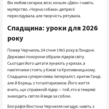
Він любив сигарки, віскі, коньяк «Двін» і навіть
мулярство. «Чорна собака» депресії
переслідувала, але творчість рятувала.
Спадщина: уроки для 2026
року
Помер Черчилль 24 січня 1965 року в Лондоні.
Державні похорони зібрали лідерів світу.
Сьогодні його цитати лунають у кризах, а
пам’ятники стоять у Києві та Кропивницькому.
Спадщина суперечлива: імперіаліст, критик Ганді,
але й борець з тоталітаризмом. Його життя
вчить, що справжній лідер — той, хто в темряві
знаходить світло й веде за собою.
Біографія Вінстона Черчилля нагадує: навіть з