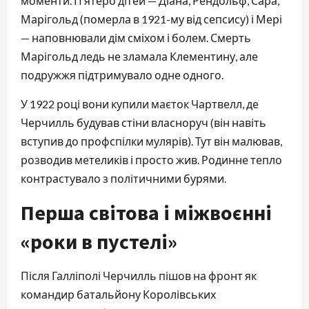
моменти. П’ятеро дітей — Діана, Рендольф, Сара,
Марігольд (померла в 1921-му від сепсису) і Мері
— наповнювали дім сміхом і болем. Смерть
Марігольд ледь не зламала Клементину, але
подружжя підтримувало одне одного.
У 1922 році вони купили маєток Чартвелл, де
Черчилль будував стіни власноруч (він навіть
вступив до профспілки мулярів). Тут він малював,
розводив метеликів і просто жив. Родинне тепло
контрастувало з політичними бурями.
Перша світова і міжвоєнні
«роки в пустелі»
Після Галліполі Черчилль пішов на фронт як
командир батальйону Королівських