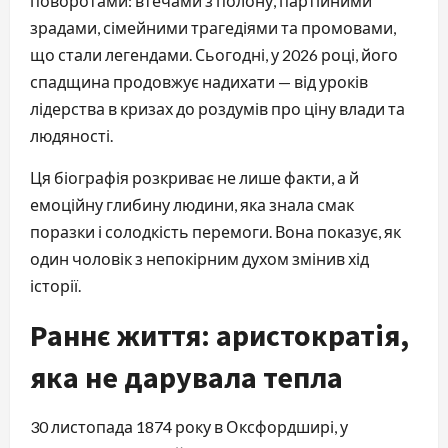
поворотами: втечами з полону, партійними
зрадами, сімейними трагедіями та промовами,
що стали легендами. Сьогодні, у 2026 році, його
спадщина продовжує надихати — від уроків
лідерства в кризах до роздумів про ціну влади та
людяності.
Ця біографія розкриває не лише факти, а й
емоційну глибину людини, яка знала смак
поразки і солодкість перемоги. Вона показує, як
один чоловік з непокірним духом змінив хід
історії.
Раннє життя: аристократія,
яка не дарувала тепла
30 листопада 1874 року в Оксфордширі, у