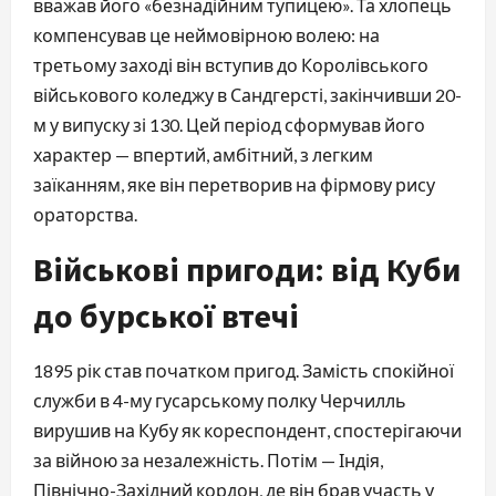
вважав його «безнадійним тупицею». Та хлопець
компенсував це неймовірною волею: на
третьому заході він вступив до Королівського
військового коледжу в Сандгерсті, закінчивши 20-
м у випуску зі 130. Цей період сформував його
характер — впертий, амбітний, з легким
заїканням, яке він перетворив на фірмову рису
ораторства.
Військові пригоди: від Куби
до бурської втечі
1895 рік став початком пригод. Замість спокійної
служби в 4-му гусарському полку Черчилль
вирушив на Кубу як кореспондент, спостерігаючи
за війною за незалежність. Потім — Індія,
Північно-Західний кордон, де він брав участь у