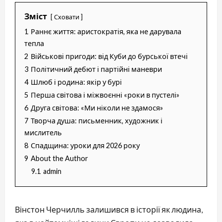
Зміст
Сховати
1
Раннє життя: аристократія, яка не дарувала
тепла
2
Військові пригоди: від Куби до бурської втечі
3
Політичний дебют і партійні маневри
4
Шлюб і родина: якір у бурі
5
Перша світова і міжвоєнні «роки в пустелі»
6
Друга світова: «Ми ніколи не здамося»
7
Творча душа: письменник, художник і
мислитель
8
Спадщина: уроки для 2026 року
9
About the Author
9.1
admin
Вінстон Черчилль залишився в історії як людина,