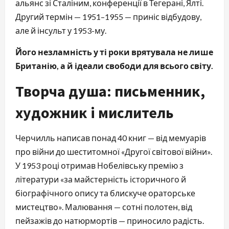
альянс зі Сталіним, конференції в Тегерані, Ялті.
Другий термін — 1951–1955 — приніс відбудову,
але й інсульт у 1953-му.
Його незламність у ті роки врятувала не лише
Британію, а й ідеали свободи для всього світу.
Творча душа: письменник,
художник і мислитель
Черчилль написав понад 40 книг — від мемуарів
про війни до шеститомної «Другої світової війни».
У 1953 році отримав Нобелівську премію з
літератури «за майстерність історичного й
біографічного опису та блискуче ораторське
мистецтво». Малювання — сотні полотен, від
пейзажів до натюрмортів — приносило радість.