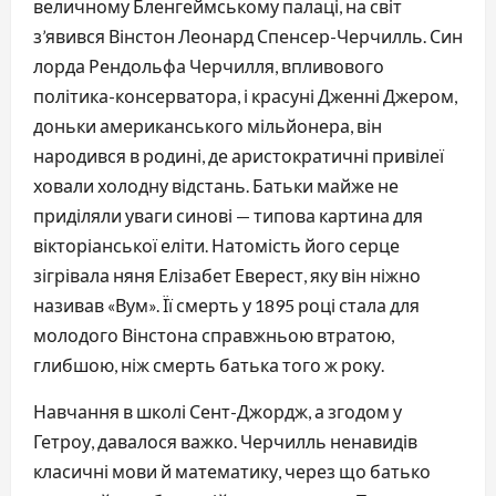
величному Бленгеймському палаці, на світ
з’явився Вінстон Леонард Спенсер-Черчилль. Син
лорда Рендольфа Черчилля, впливового
політика-консерватора, і красуні Дженні Джером,
доньки американського мільйонера, він
народився в родині, де аристократичні привілеї
ховали холодну відстань. Батьки майже не
приділяли уваги синові — типова картина для
вікторіанської еліти. Натомість його серце
зігрівала няня Елізабет Еверест, яку він ніжно
називав «Вум». Її смерть у 1895 році стала для
молодого Вінстона справжньою втратою,
глибшою, ніж смерть батька того ж року.
Навчання в школі Сент-Джордж, а згодом у
Гетроу, давалося важко. Черчилль ненавидів
класичні мови й математику, через що батько