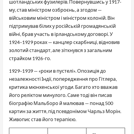
шотландських фузилерів. Повернувшись у 1917-
му, став міністром озброєнь, а згодом —
військовим міністром і міністром колоній. Він
підтримував білих у російській громадянській
війні, брав участь в ірландському договорі. У
1924–1929 роках — канцлер скарбниці, відновив
золотий стандарт, але зіткнувся з загальним
страйком 1926-го.
1929–1939 — «роки в пустелі». Опозиція до
незалежності Індії, попередження про Гітлера,
критика мюнхенської угоди. Багато хто вважав
його реліктом минулого. Саме тоді він писав
біографію Мальборо й малював — понад 500
картин за життя, під псевдонімом Чарльз Морін.
Живопис став його терапією.