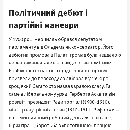
Політичний дебют і
партійні маневри
У 1900 році Черчилль обрався депутатом
парламенту від Ольдема як консерватор. Його
дебютна промова в Палаті громад була невдалою
через заїкання, але він швидко став помітним.
Розбіжності з партією щодо вільної торгівлі
призвели до переходу до лібералів у 1904 році —
крок, який багато хто назвав зрадою класу. Та
саме в ліберальному уряді Герберта Асквіта він
розквіт: президент Ради торгівлі (1908–1910),
міністр внутрішніх справ (1910–1911). Реформи —
восьмигодинний робочий день для шахтарів,
біржі праці, боротьба з «потогінною» працею —