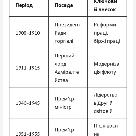
Ключови
Період
Посада
й внесок
Президент
Реформи
1908–1910
Ради
праці,
торгівлі
біржі праці
Перший
лорд
Модерніза
1911–1915
Адміралте
ція флоту
йства
Лідерство
Прем’єр-
1940–1945
в Другій
міністр
світовій
Післявоєн
Прем’єр-
1951–1955
на