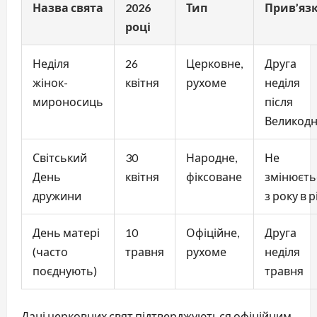
Назва свята
2026
Тип
Прив’яз
році
Неділя
26
Церковне,
Друга
жінок-
квітня
рухоме
неділя
мироносиць
після
Великод
Світський
30
Народне,
Не
День
квітня
фіксоване
змінюєть
дружини
з року в р
День матері
10
Офіційне,
Друга
(часто
травня
рухоме
неділя
поєднують)
травня
Дані церковних свят підтверджуються офіційним