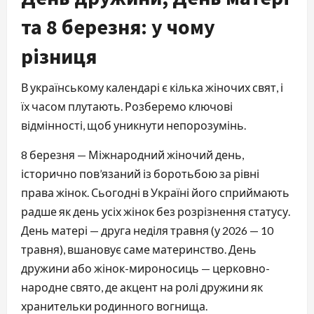
та 8 березня: у чому
різниця
В українському календарі є кілька жіночих свят, і
їх часом плутають. Розберемо ключові
відмінності, щоб уникнути непорозумінь.
8 березня — Міжнародний жіночий день,
історично пов’язаний із боротьбою за рівні
права жінок. Сьогодні в Україні його сприймають
радше як день усіх жінок без розрізнення статусу.
День матері — друга неділя травня (у 2026 — 10
травня), вшановує саме материнство. День
дружини або жінок-мироносиць — церковно-
народне свято, де акцент на ролі дружини як
хранительки родинного вогнища.