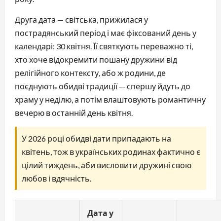
Друга дата — світська, прижилася у
пострадянський період і має фіксований день у
календарі: 30 квітня. Її святкують переважно ті,
хто хоче відокремити пошану дружини від
релігійного контексту, або ж родини, де
поєднують обидві традиції — спершу йдуть до
храму у неділю, а потім влаштовують романтичну
вечерю в останній день квітня.
У 2026 році обидві дати припадають на
квітень, тож в українських родинах фактично є
цілий тиждень, аби висловити дружині свою
любов і вдячність.
Дата у