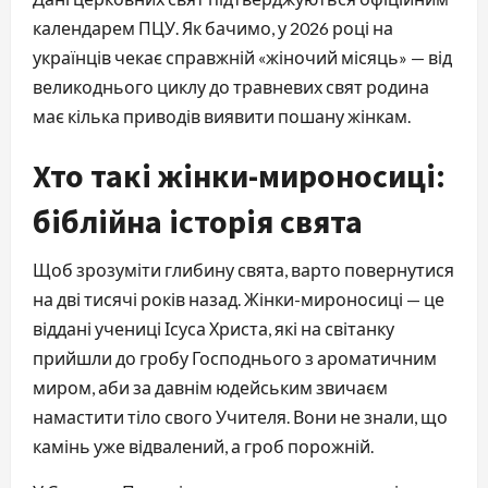
календарем ПЦУ. Як бачимо, у 2026 році на
українців чекає справжній «жіночий місяць» — від
великоднього циклу до травневих свят родина
має кілька приводів виявити пошану жінкам.
Хто такі жінки-мироносиці:
біблійна історія свята
Щоб зрозуміти глибину свята, варто повернутися
на дві тисячі років назад. Жінки-мироносиці — це
віддані учениці Ісуса Христа, які на світанку
прийшли до гробу Господнього з ароматичним
миром, аби за давнім юдейським звичаєм
намастити тіло свого Учителя. Вони не знали, що
камінь уже відвалений, а гроб порожній.