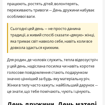
працюють, ростять дітей, волонтерять,
переживають тривоги — День дружини набуває
особливої ваги.
Сьогодні цей день — не просто данина
традиції, а живий спосіб сказати «дякую» жінці,
яка тримає світ навколо себе, навіть коли все
довкола здається крихким.
Для родин, де чоловік служить, тепла відеозустріч
у цей день, надіслана посилка чи навіть коротке
голосове повідомлення стають подарунком
значно цінніший за будь-яку матеріальну річ.
Жінки в тилу часто кажуть: найбільший дарунок —
це знати, що тебе помічають, чують і цінують.
День дружини, День матері