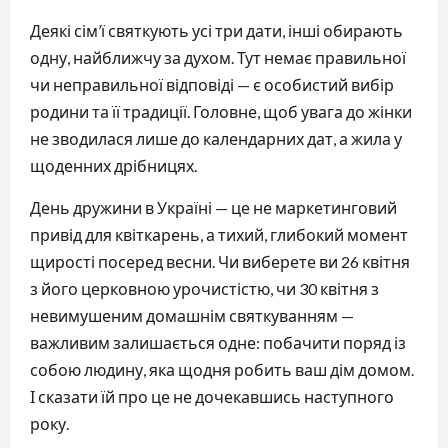
Деякі сім’ї святкують усі три дати, інші обирають
одну, найближчу за духом. Тут немає правильної
чи неправильної відповіді — є особистий вибір
родини та її традиції. Головне, щоб увага до жінки
не зводилася лише до календарних дат, а жила у
щоденних дрібницях.
День дружини в Україні — це не маркетинговий
привід для квіткарень, а тихий, глибокий момент
щирості посеред весни. Чи виберете ви 26 квітня
з його церковною урочистістю, чи 30 квітня з
невимушеним домашнім святкуванням —
важливим залишається одне: побачити поряд із
собою людину, яка щодня робить ваш дім домом.
І сказати їй про це не дочекавшись наступного
року.