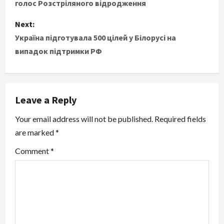
голос Розстріляного відродження
s
Next:
t
Україна підготувала 500 цілей у Білорусі на
випадок підтримки РФ
n
a
v
Leave a Reply
i
Your email address will not be published.
Required fields
are marked
*
g
Comment
*
a
t
i
o