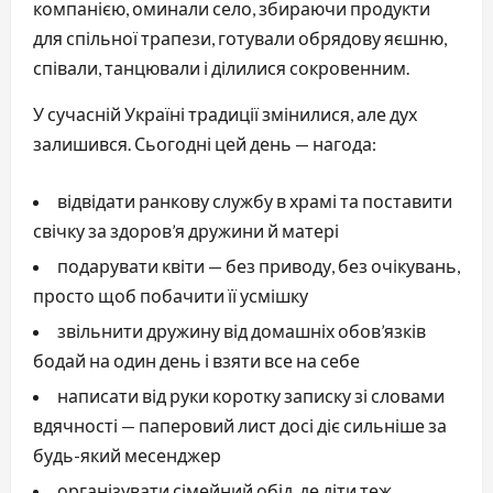
компанією, оминали село, збираючи продукти
для спільної трапези, готували обрядову яєшню,
співали, танцювали і ділилися сокровенним.
У сучасній Україні традиції змінилися, але дух
залишився. Сьогодні цей день — нагода:
відвідати ранкову службу в храмі та поставити
свічку за здоров’я дружини й матері
подарувати квіти — без приводу, без очікувань,
просто щоб побачити її усмішку
звільнити дружину від домашніх обов’язків
бодай на один день і взяти все на себе
написати від руки коротку записку зі словами
вдячності — паперовий лист досі діє сильніше за
будь-який месенджер
організувати сімейний обід, де діти теж