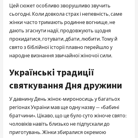
Цей сюжет особливо зворушливо звучить
сьогодні. Коли довкола страх і непевність, саме
жінки часто тримають родинне вогнище, не
дають згаснути надії, продовжують щодня
прокидатися, готувати, дбати, любити. Тому й
свято з біблійної історії плавно перейшло у
народне визнання звичайної жіночої сили.
Українські традиції
святкування Дня дружини
У давнину День жінок-мироносиць у багатьох
регіонах України мав ще одну назву — «бабині
братчини». Цікаво, що це було суто жіноче свято:
чоловіків навіть близько не підпускали до
приготувань. Жінки збиралися окремою