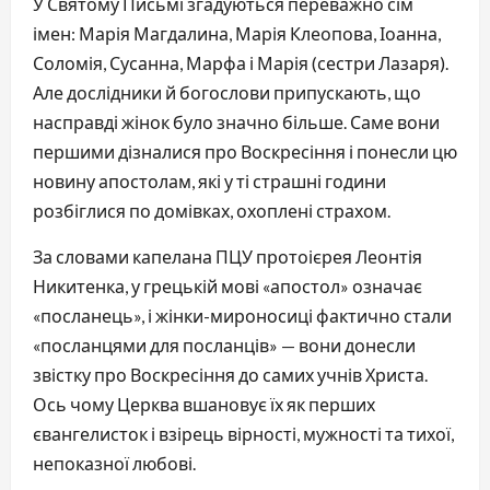
У Святому Письмі згадуються переважно сім
імен: Марія Магдалина, Марія Клеопова, Іоанна,
Соломія, Сусанна, Марфа і Марія (сестри Лазаря).
Але дослідники й богослови припускають, що
насправді жінок було значно більше. Саме вони
першими дізналися про Воскресіння і понесли цю
новину апостолам, які у ті страшні години
розбіглися по домівках, охоплені страхом.
За словами капелана ПЦУ протоієрея Леонтія
Никитенка, у грецькій мові «апостол» означає
«посланець», і жінки-мироносиці фактично стали
«посланцями для посланців» — вони донесли
звістку про Воскресіння до самих учнів Христа.
Ось чому Церква вшановує їх як перших
євангелисток і взірець вірності, мужності та тихої,
непоказної любові.