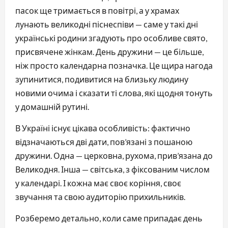
пасок ще тримається в повітрі, а у храмах
лунають великодні піснеспіви — саме у такі дні
українські родини згадують про особливе свято,
присвячене жінкам. День дружини — це більше,
ніж просто календарна позначка. Це щира нагода
зупинитися, подивитися на близьку людину
новими очима і сказати ті слова, які щодня тонуть
у домашній рутині.
В Україні існує цікава особливість: фактично
відзначаються дві дати, пов’язані з пошаною
дружини. Одна — церковна, рухома, прив’язана до
Великодня. Інша — світська, з фіксованим числом
у календарі. І кожна має своє коріння, своє
звучання та свою аудиторію прихильників.
Розберемо детально, коли саме припадає день