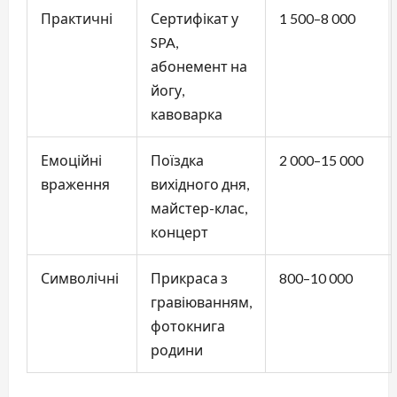
Практичні
Сертифікат у
1 500–8 000
SPA,
абонемент на
йогу,
кавоварка
Емоційні
Поїздка
2 000–15 000
враження
вихідного дня,
майстер-клас,
концерт
Символічні
Прикраса з
800–10 000
гравіюванням,
фотокнига
родини