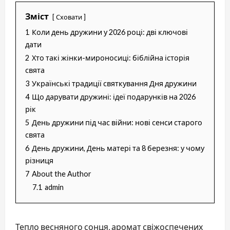
Зміст
Сховати
1
Коли день дружини у 2026 році: дві ключові
дати
2
Хто такі жінки-мироносиці: біблійна історія
свята
3
Українські традиції святкування Дня дружини
4
Що дарувати дружині: ідеї подарунків на 2026
рік
5
День дружини під час війни: нові сенси старого
свята
6
День дружини, День матері та 8 березня: у чому
різниця
7
About the Author
7.1
admin
Тепло весняного сонця, аромат свіжоспечених