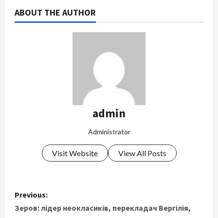
ABOUT THE AUTHOR
admin
Administrator
Visit Website
View All Posts
P
Previous:
o
Зеров: лідер неокласиків, перекладач Вергілія,