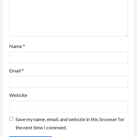
n
Name
*
Email
*
Website
Save my name, email, and website in this browser for
the next time I comment.