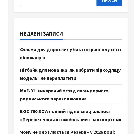
SEARCH
НЕДАВНІ ЗАПИСИ
Фільми для дорослих у багатогранному світі
кіножанрів
Пітбайк для новачка: як вибрати підходящу
модель і не переплатити
МиГ-31: вичерпний огляд легендарного
радянського перехоплювача
ВОС 790 ЗСУ: повний гід по спеціальності
«Перевезення автомобільним транспортом»
Чому не оновлюється Резерв+ у 2026 році: