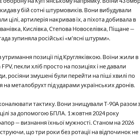
є оборону на Куп’янському напрямку. Воїни 43 омб
 кидав у бій сотні штурмовиків. Вони вибудували
цілі, артилерія накривав їх, а піхота добивала в
ванівка, Кислівка, Степова Новоселівка, Піщане —
ада зупиняла російські «м’ясні штурми».
в утримання позиції під Кругляківкою. Воїни жили в
FPV, пекли хліб просто на позиціях і не давали
и, росіяни змушені були перейти на піші хвилі по
я на металобрухт під ударами українських дронів.
коналювати тактику. Вони знищували Т-90А разом 
і цілі за допомогою БПЛА. 1 жовтня 2024 року
апор — визнання їхньої мужності. Станом на 2026
струючи, що три роки без ротації на відпочинок не