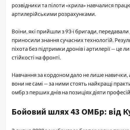
розвідники та пілоти «крила» навчалися прац
артилерійськими розрахунками.
Воїни, які прийшли з 93-ї бригади, передавали 
приносили знання сучасних технологій. Резуль
піхота без підтримки дронів і артилерії — це 
стійкості на фронті.
Навчання за кордоном дало не лише навички, а
вони не самі — за ними стоять найкращі практ
омбр з перших днів на позиціях діяти професі
Бойовий шлях 43 ОМБр: від К