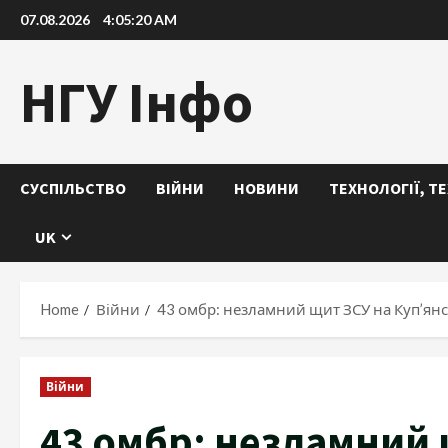
Skip
07.08.2026
4:05:21 AM
to
content
НГУ Інфо
СУСПІЛЬСТВО
ВІЙНИ
НОВИНИ
ТЕХНОЛОГІЇ, Т
UK
Home
Війни
43 омбр: незламний щит ЗСУ на Куп’ян
Війни
43 омбр: незламний 