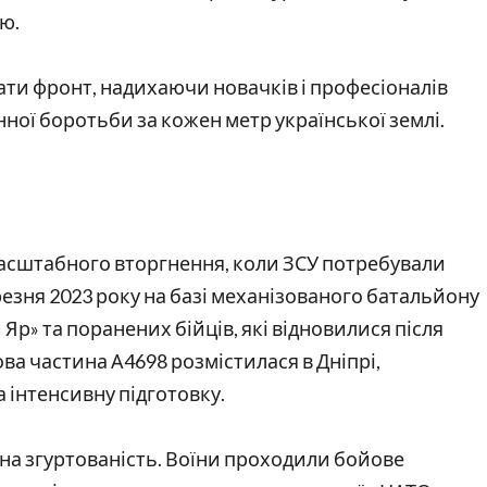
ію.
мати фронт, надихаючи новачків і професіоналів
нної боротьби за кожен метр української землі.
масштабного вторгнення, коли ЗСУ потребували
ерезня 2023 року на базі механізованого батальйону
Яр» та поранених бійців, які відновилися після
ва частина А4698 розмістилася в Дніпрі,
а інтенсивну підготовку.
на згуртованість. Воїни проходили бойове