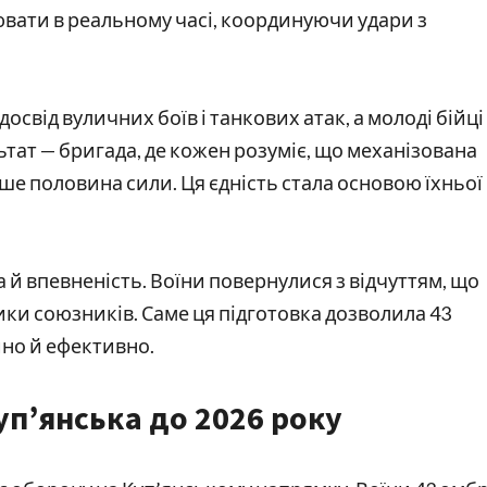
ювати в реальному часі, координуючи удари з
досвід вуличних боїв і танкових атак, а молоді бійці
тат — бригада, де кожен розуміє, що механізована
лише половина сили. Ця єдність стала основою їхньої
 й впевненість. Воїни повернулися з відчуттям, що
ики союзників. Саме ця підготовка дозволила 43
йно й ефективно.
уп’янська до 2026 року