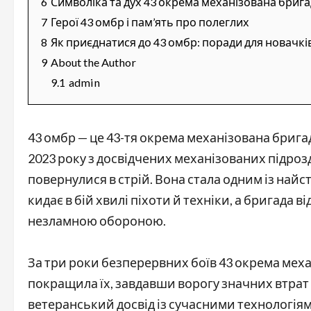
6
Символіка та дух 43 окрема механізована бриг
7
Герої 43 омбр і пам’ять про полеглих
8
Як приєднатися до 43 омбр: поради для новачків
9
About the Author
9.1
admin
43 омбр — це 43-тя окрема механізована бриг
2023 року з досвідчених механізованих підрозді
повернулися в стрій. Вона стала одним із найс
кидає в бій хвилі піхоти й техніки, а бригада 
незламною обороною.
За три роки безперервних боїв 43 окрема меха
покращила їх, завдавши ворогу значних втрат у 
ветеранський досвід із сучасними технологіям