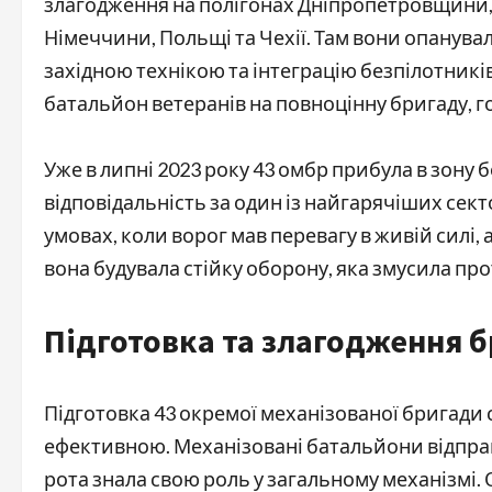
злагодження на полігонах Дніпропетровщини, 
Німеччини, Польщі та Чехії. Там вони опанува
західною технікою та інтеграцію безпілотникі
батальйон ветеранів на повноцінну бригаду, г
Уже в липні 2023 року 43 омбр прибула в зону 
відповідальність за один із найгарячіших сект
умовах, коли ворог мав перевагу в живій силі, 
вона будувала стійку оборону, яка змусила пр
Підготовка та злагодження 
Підготовка 43 окремої механізованої бригади 
ефективною. Механізовані батальйони відпрац
рота знала свою роль у загальному механізмі.