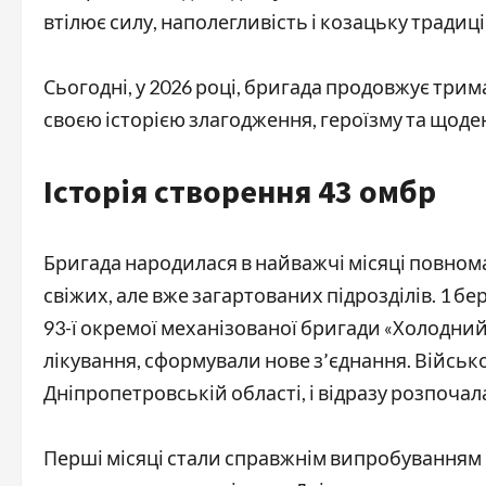
втілює силу, наполегливість і козацьку традиц
Сьогодні, у 2026 році, бригада продовжує три
своєю історією злагодження, героїзму та щоде
Історія створення 43 омбр
Бригада народилася в найважчі місяці повно
свіжих, але вже загартованих підрозділів. 1 б
93-ї окремої механізованої бригади «Холодний 
лікування, сформували нове з’єднання. Військо
Дніпропетровській області, і відразу розпочал
Перші місяці стали справжнім випробуванням 