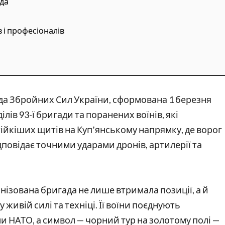
ада
 і професіоналів
ада Збройних Сил України, сформована 1 березня
лів 93-ї бригади та поранених воїнів, які
тійкіших щитів на Куп’янському напрямку, де ворог
відповідає точними ударами дронів, артилерії та
нізована бригада не лише втримала позиції, а й
живій силі та техніці. Її воїни поєднують
и НАТО, а символ — чорний тур на золотому полі —