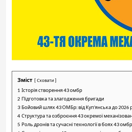
Зміст
Сховати
1
Історія створення 43 омбр
2
Підготовка та злагодження бригади
3
Бойовий шлях 43 ОМБр: від Куп’янська до 2026 
4
Структура та озброєння 43 окремої механізова
5
Роль дронів та сучасні технології в боях 43 омб