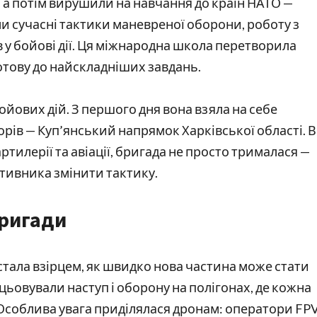
а потім вирушили на навчання до країн НАТО —
ли сучасні тактики маневреної оборони, роботу з
в у бойові дії. Ця міжнародна школа перетворила
отову до найскладніших завдань.
бойових дій. З першого дня вона взяла на себе
орів — Куп’янський напрямок Харківської області. В
артилерії та авіації, бригада не просто трималася —
отивника змінити тактику.
бригади
стала взірцем, як швидко нова частина може стати
ьовували наступ і оборону на полігонах, де кожна
 Особлива увага приділялася дронам: оператори FPV