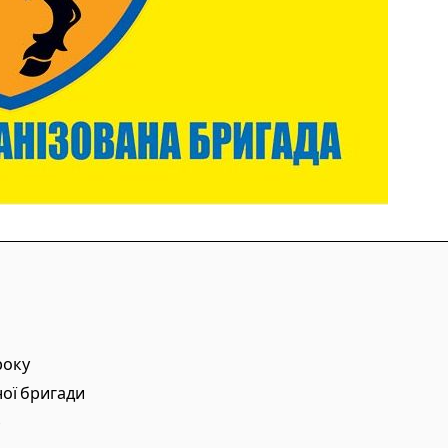
року
ної бригади
р