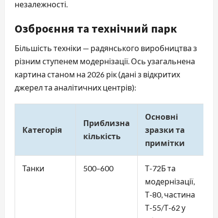
незалежності.
Озброєння та технічний парк
Більшість техніки — радянського виробництва з
різним ступенем модернізації. Ось узагальнена
картина станом на 2026 рік (дані з відкритих
джерел та аналітичних центрів):
Основні
Приблизна
Категорія
зразки та
кількість
примітки
Танки
500–600
Т-72Б та
модернізації,
Т-80, частина
Т-55/Т-62 у