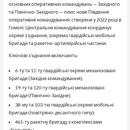
основних оперативних командувань — Західного
та Північно-Західного — плюс нове Південне
оперативне командування, створене у 2022 році в
Гомелі. Центральне командування координує
окремі з’єднання, зокрема гвардійські мобільні
бригади та ракетно-артилерійські частини.
Ключові з’єднання включають:
6-ту та 11-ту гвардійські окремі механізовані
бригади (Західне командування);
19-ту та 120-ту гвардійські механізовані
бригади (Північно-Західне);
38-му та 103-тю гвардійські окремі мобільні
бригади (повітряно-десантного типу);
465-ту ракетну бригаду з комплексами
«Іскандер»;