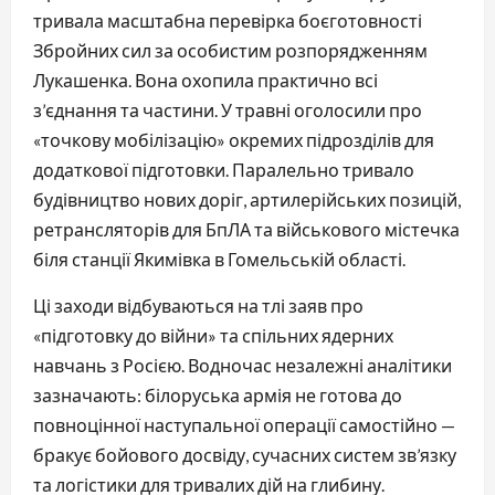
тривала масштабна перевірка боєготовності
Збройних сил за особистим розпорядженням
Лукашенка. Вона охопила практично всі
з’єднання та частини. У травні оголосили про
«точкову мобілізацію» окремих підрозділів для
додаткової підготовки. Паралельно тривало
будівництво нових доріг, артилерійських позицій,
ретрансляторів для БпЛА та військового містечка
біля станції Якимівка в Гомельській області.
Ці заходи відбуваються на тлі заяв про
«підготовку до війни» та спільних ядерних
навчань з Росією. Водночас незалежні аналітики
зазначають: білоруська армія не готова до
повноцінної наступальної операції самостійно —
бракує бойового досвіду, сучасних систем зв’язку
та логістики для тривалих дій на глибину.