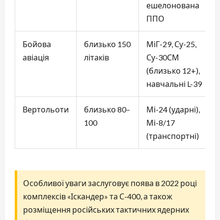
ешелонована
ППО
Бойова
близько 150
МіГ-29, Су-25,
авіація
літаків
Су-30СМ
(близько 12+),
навчальні L-39
Вертольоти
близько 80–
Мі-24 (ударні),
100
Мі-8/17
(транспортні)
Особливої уваги заслуговує поява в 2022 році
комплексів «Іскандер» та С-400, а також
розміщення російських тактичних ядерних