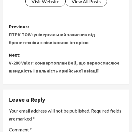
Visit Website
View All Posts
P
Previous:
o
ПТРК TOW: універсальний захисник від
бронетехніки з піввіковою історією
s
Next:
t
V-280 Valor: конвертоплан Bell, що переосмислює
швидкість і дальність армійської авіації
n
a
v
Leave a Reply
i
Your email address will not be published.
Required fields
are marked
*
g
Comment
*