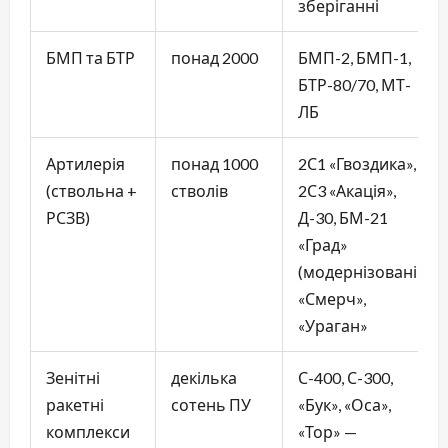
зберіганні
БМП та БТР
понад 2000
БМП-2, БМП-1,
БТР-80/70, МТ-
ЛБ
Артилерія
понад 1000
2С1 «Гвоздика»,
(ствольна +
стволів
2С3 «Акація»,
РСЗВ)
Д-30, БМ-21
«Град»
(модернізовані),
«Смерч»,
«Ураган»
Зенітні
декілька
С-400, С-300,
ракетні
сотень ПУ
«Бук», «Оса»,
комплекси
«Тор» —