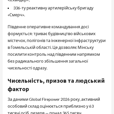
336-ту реактивну артилерійську бригаду
«Смерч».
Південне оперативне командування досі
формується: триває будівництво військових
містечок, полігонів та інженерної інфраструктури
в Гомельській області. Це дозволяє Мінську
посилити контроль над південним напрямком
без радикального збільшення загальної
чисельності одразу.
Чисельність, призов та людський
фактор
За даними Global Firepower 2026 року, активний
особовий склад оцінюється приблизно у 63
тисячі осіб, резерв — понад 365 тисяч,