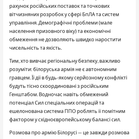
рахунок російських поставок та точкових
вітчизняних розробок у сфері БпЛА та систем
управління. Демографічні проблеми (мале
населення призовного віку) та економічні
обмеження не дозволяють швидко наростити
чисельність та якість.
Тим, хто вивчає регіональну безпеку, важливо
розуміти: білоруська армія не є автономним
гравцем. Її дії в будь-якому серйозному конфлікті
будуть тісно скоординовані з російським
Генштабом. Водночас навіть обмежений
потенціал Сил спеціальних операцій та
ешелонована система ППО роблять її помітним
фактором у східноєвропейському балансі сил.
Розмова про армію Білорусі — це завжди розмова