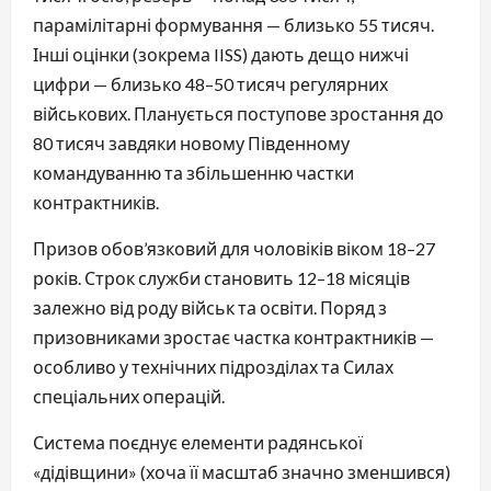
парамілітарні формування — близько 55 тисяч.
Інші оцінки (зокрема IISS) дають дещо нижчі
цифри — близько 48–50 тисяч регулярних
військових. Планується поступове зростання до
80 тисяч завдяки новому Південному
командуванню та збільшенню частки
контрактників.
Призов обов’язковий для чоловіків віком 18–27
років. Строк служби становить 12–18 місяців
залежно від роду військ та освіти. Поряд з
призовниками зростає частка контрактників —
особливо у технічних підрозділах та Силах
спеціальних операцій.
Система поєднує елементи радянської
«дідівщини» (хоча її масштаб значно зменшився)