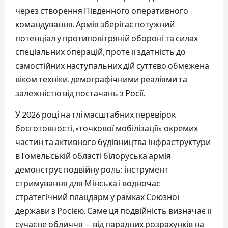
через створення Південного оперативного
командування. Армія зберігає потужний
потенціал у протиповітряній обороні та силах
спеціальних операцій, проте її здатність до
самостійних наступальних дій суттєво обмежена
віком техніки, демографічними реаліями та
залежністю від постачань з Росії.
У 2026 році на тлі масштабних перевірок
боєготовності, «точкової мобілізації» окремих
частин та активного будівництва інфраструктури
в Гомельській області білоруська армія
демонструє подвійну роль: інструмент
стримування для Мінська і водночас
стратегічний плацдарм у рамках Союзної
держави з Росією. Саме ця подвійність визначає її
сучасне обличчя — від парадних розрахунків на