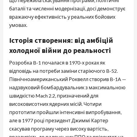
що пережила скасування програми, політичні
баталії та численні модернізації, досі демонструє
вражаючу ефективність у реальних бойових
умовах.
Історія створення: від амбіцій
холодної війни до реальності
Розробка B-1 почалася в 1970-х роках як
відповідь на потреби заміни старіючого B-52.
Північноамериканський Роквелл створив B-1A —
надзвуковий бомбардувальник з максимальною
швидкістю Mach 2.2, призначений для
високовисотних ядерних місій. Чотири
прототипи пройшли інтенсивні випробування,
але в 1977 році президент Джиммі Картер
скасував програму через високу вартість,
вразливість до радянських ППО та пріоритет на