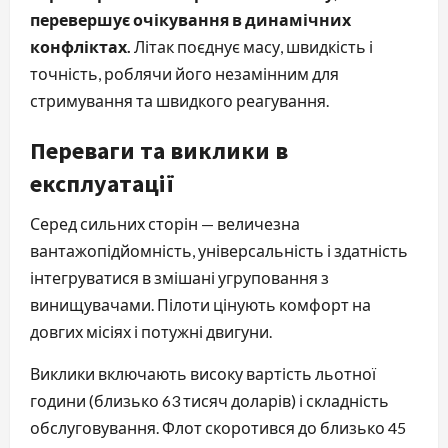
перевершує очікування в динамічних
конфліктах.
Літак поєднує масу, швидкість і
точність, роблячи його незамінним для
стримування та швидкого реагування.
Переваги та виклики в
експлуатації
Серед сильних сторін — величезна
вантажопідйомність, універсальність і здатність
інтегруватися в змішані угруповання з
винищувачами. Пілоти цінують комфорт на
довгих місіях і потужні двигуни.
Виклики включають високу вартість льотної
години (близько 63 тисяч доларів) і складність
обслуговування. Флот скоротився до близько 45