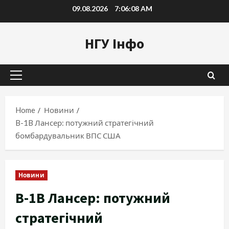
Skip
09.08.2026
7:06:10 AM
to
content
НГУ Інфо
Primary
Menu
Home
Новини
B-1B Лансер: потужний стратегічний
бомбардувальник ВПС США
Новини
B-1B Лансер: потужний
стратегічний