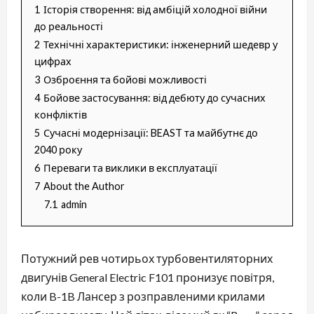
1
Історія створення: від амбіцій холодної війни
до реальності
2
Технічні характеристики: інженерний шедевр у
цифрах
3
Озброєння та бойові можливості
4
Бойове застосування: від дебюту до сучасних
конфліктів
5
Сучасні модернізації: BEAST та майбутнє до
2040 року
6
Переваги та виклики в експлуатації
7
About the Author
7.1
admin
Потужний рев чотирьох турбовентиляторних
двигунів General Electric F101 пронизує повітря,
коли B-1B Лансер з розправленими крилами