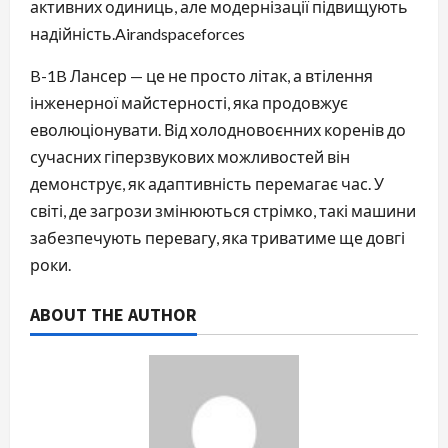
активних одиниць, але модернізації підвищують
надійність.⁠Airandspaceforces
B-1B Лансер — це не просто літак, а втілення
інженерної майстерності, яка продовжує
еволюціонувати. Від холодновоєнних коренів до
сучасних гіперзвукових можливостей він
демонструє, як адаптивність перемагає час. У
світі, де загрози змінюються стрімко, такі машини
забезпечують перевагу, яка триватиме ще довгі
роки.
ABOUT THE AUTHOR