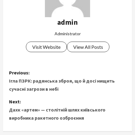
admin
Administrator
Visit Website
View All Posts
P
Previous:
o
Ігла ПЗРК: радянська зброя, що й досі нищить
сучасні загрози в небі
s
Next:
t
Дахк «артем» — столітній шлях київського
виробника ракетного озброєння
n
a