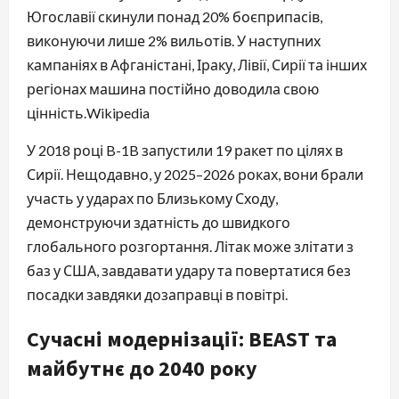
Югославії скинули понад 20% боєприпасів,
виконуючи лише 2% вильотів. У наступних
кампаніях в Афганістані, Іраку, Лівії, Сирії та інших
регіонах машина постійно доводила свою
цінність.⁠Wikipedia
У 2018 році B-1B запустили 19 ракет по цілях в
Сирії. Нещодавно, у 2025–2026 роках, вони брали
участь у ударах по Близькому Сходу,
демонструючи здатність до швидкого
глобального розгортання. Літак може злітати з
баз у США, завдавати удару та повертатися без
посадки завдяки дозаправці в повітрі.
Сучасні модернізації: BEAST та
майбутнє до 2040 року