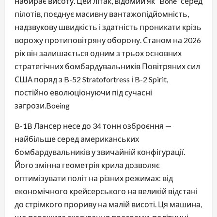
набирає висоту. Цей літак, відомий як “Bone” серед
пілотів, поєднує масивну вантажопідйомність,
надзвукову швидкість і здатність проникати крізь
ворожу протиповітряну оборону. Станом на 2026
рік він залишається одним з трьох основних
стратегічних бомбардувальників Повітряних сил
США поряд з B-52 Stratofortress і B-2 Spirit,
постійно еволюціонуючи під сучасні
загрози.⁠Boeing
B-1B Лансер несе до 34 тонн озброєння —
найбільше серед американських
бомбардувальників у звичайній конфігурації.
Його змінна геометрія крила дозволяє
оптимізувати політ на різних режимах: від
економічного крейсерського на великій відстані
до стрімкого прориву на малій висоті. Ця машина,