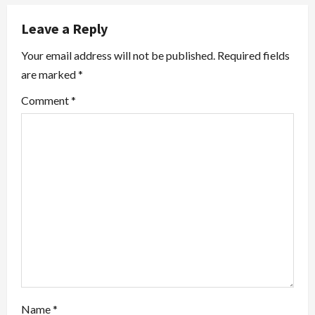
v
Leave a Reply
i
Your email address will not be published.
Required fields
are marked
*
g
Comment
*
a
t
i
o
n
Name
*