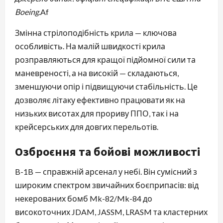
Boeing.
⁠Af
Змінна стрілоподібність крила — ключова
особливість. На малій швидкості крила
розправляються для кращої підйомної сили та
маневреності, а на високій — складаються,
зменшуючи опір і підвищуючи стабільність. Це
дозволяє літаку ефективно працювати як на
низьких висотах для прориву ППО, так і на
крейсерських для довгих перельотів.
Озброєння та бойові можливості
B-1B — справжній арсенал у небі. Він сумісний з
широким спектром звичайних боєприпасів: від
некерованих бомб Mk-82/Mk-84 до
високоточних JDAM, JASSM, LRASM та кластерних