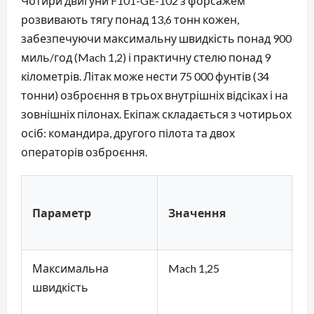
Чотири двигуни F101-GE-102 з форсажем
розвивають тягу понад 13,6 тонн кожен,
забезпечуючи максимальну швидкість понад 900
миль/год (Mach 1,2) і практичну стелю понад 9
кілометрів. Літак може нести 75 000 фунтів (34
тонни) озброєння в трьох внутрішніх відсіках і на
зовнішніх пілонах. Екіпаж складається з чотирьох
осіб: командира, другого пілота та двох
операторів озброєння.
П
Параметр
Значення
з
а
Максимальна
Mach 1,25
Ш
швидкість
B-
п