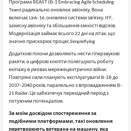
Програма BEAST (B-1 Embracing Agile Scheduling
Team) радикально оновлює авіоніку. Вона
включає Link-16, оновлені системи зв’язку, IFF,
захисну авіоніку та збільшення ємності відсіків.
Модернізація займає всього 22 дні на літак, що
значно прискорює процес.⁠Simpleflying
Додаткові пілони дозволяють нести гіперзвукові
ракети, а цифрові кокпіти полегшують роботу
екіпажу в умовах мережецентричної війни.
Повітряні сили планують експлуатувати B-1B до
2037–2040 років, паралельно з впровадженням B-
21 Raider. Це забезпечує перехідний період з
потужним потенціалом.
За моїм досвідом спостереження за
подібними платформами, такі оновлення
перетворюють ветерана на машину, яка