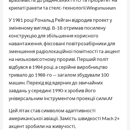
крилаті ракети та стелс-технології.⁠Wingsmuseum
У 1981 році Рональд Рейган відродив проект у
зміненому вигляді. B-1B отримав посилену
конструкцію для збільшення корисного
навантаження, фіксовані повітрозабірники для
зменшення радіолокаційної помітності та акцент
на низьковисотному прориві. Перший політ
відбувся в 1984 році, а серійне виробництво
тривало до 1988-го — загалом збудували 100
машин. Перехід від ядерних до звичайних
завдань у середині 1990-х зробив його
універсальним інструментом проекції сили.⁠Af
Цей літак став символом адаптивності
американської авіації. Замість швидкості Mach 2+
акцент зробили на живучості,