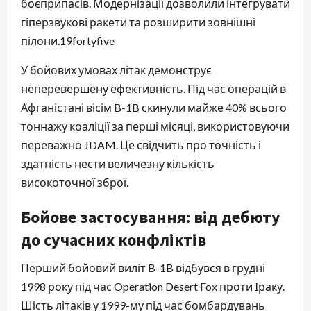
боєприпасів. Модернізації дозволили інтегрувати
гіперзвукові ракети та розширити зовнішні
пілони.⁠19fortyfive
У бойових умовах літак демонструє
неперевершену ефективність. Під час операцій в
Афганістані вісім B-1B скинули майже 40% всього
тоннажу коаліції за перші місяці, використовуючи
переважно JDAM. Це свідчить про точність і
здатність нести величезну кількість
високоточної зброї.
Бойове застосування: від дебюту
до сучасних конфліктів
Перший бойовий виліт B-1B відбувся в грудні
1998 року під час Operation Desert Fox проти Іраку.
Шість літаків у 1999-му під час бомбардувань