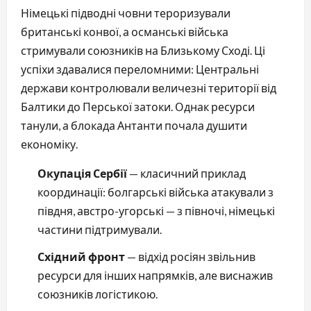
Німецькі підводні човни тероризували
британські конвої, а османські війська
стримували союзників на Близькому Сході. Ці
успіхи здавалися переломними: Центральні
держави контролювали величезні території від
Балтики до Перської затоки. Однак ресурси
танули, а блокада Антанти почала душити
економіку.
Окупація Сербії
— класичний приклад
координації: болгарські війська атакували з
півдня, австро-угорські — з півночі, німецькі
частини підтримували.
Східний фронт
— відхід росіян звільнив
ресурси для інших напрямків, але виснажив
союзників логістикою.