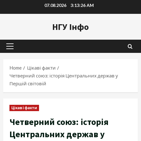
Skip
07.08.2026
3:13:27 AM
to
content
НГУ Інфо
Primary
Menu
Home
Цікаві факти
Четверний союз: історія Центральних держав у
Першій світовій
Цікаві факти
Четверний союз: історія
Центральних держав у