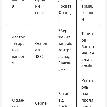
я
ий
Росії та
армія,
союз)
Франці
фінанс
ї
и
Збере
Терито
Австро
ження
рії,
-Угорс
Основ
імперії,
багато
ька
а з
контро
націон
імпері
1882
ль над
альна
я
Балкан
армія
ами
Контр
оль
Захист
над
Осман
від
проли
Серпе
ська
Росії,
вами,