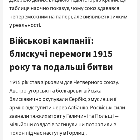
таблиця наочно показує, чому союз здавався
непереможним на папері, але виявився крихким
у реальності.
Військові кампанії:
блискучі перемоги 1915
року та подальші битви
1915 рік став зірковим для Четверного союзу.
Австро-угорські та болгарські війська
блискавично окупували Сербію, змусивши її
армію відступити через Албанію. Російські сили
зазнали тяжких втрат у Галичині та Польщі —
мільйони солдатів загинули чи потрапили в
полон під час наступу в Горлиці.