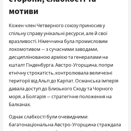
мотиви
Кожен член Четверного союзу приносив у
спільну справу унікальні ресурси, але й свої
вразливості. Німеччина була промисловим
локомотивом — з сучасними заводами,
дисциплінованою армією та генералами на
кшталт Гінденбурга. Австро-Угорщина, попри
етнічну строкатість, контролювала величезні
території від Альп до Карпат. Османська імперія
давала доступ до Близького Сходу та Чорного
моря, а Болгарія — стратегічне положення на
Балканах.
Однак слабкості були очевидними:
багатонаціональна Австро-Угорщина страждала