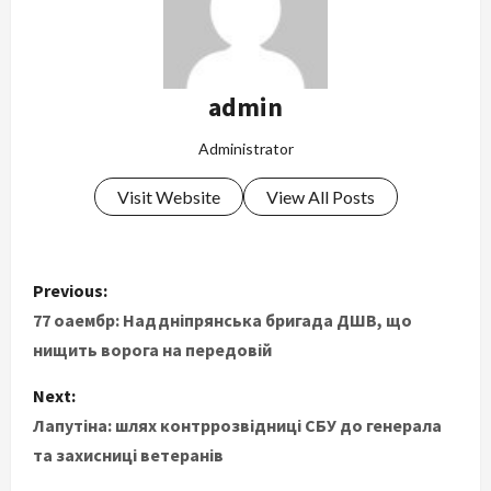
admin
Administrator
Visit Website
View All Posts
P
Previous:
o
77 оаембр: Наддніпрянська бригада ДШВ, що
нищить ворога на передовій
s
Next:
t
Лапутіна: шлях контррозвідниці СБУ до генерала
та захисниці ветеранів
n