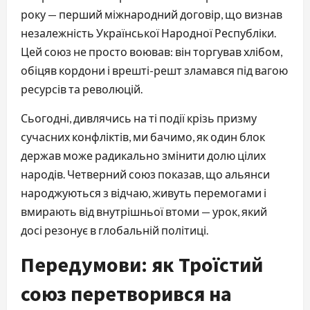
року — перший міжнародний договір, що визнав
незалежність Української Народної Республіки.
Цей союз не просто воював: він торгував хлібом,
обіцяв кордони і врешті-решт зламався під вагою
ресурсів та революцій.
Сьогодні, дивлячись на ті події крізь призму
сучасних конфліктів, ми бачимо, як один блок
держав може радикально змінити долю цілих
народів. Четверний союз показав, що альянси
народжуються з відчаю, живуть перемогами і
вмирають від внутрішньої втоми — урок, який
досі резонує в глобальній політиці.
Передумови: як Троїстий
союз перетворився на