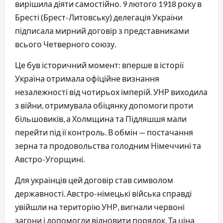
вирішила діяти самостійно. 9 лютого 1918 року в
Бресті (Брест-Литовську) делегація України
підписала мирний договір з представниками
всього Четверного союзу.
Це був історичний момент: вперше в історії
Україна отримала офіційне визнання
незалежності від чотирьох імперій. УНР виходила
з війни, отримувала обіцянку допомоги проти
більшовиків, а Холмщина та Підляшшя мали
перейти під її контроль. В обмін — постачання
зерна та продовольства голодним Німеччині та
Австро-Угорщині.
Для українців цей договір став символом
державності. Австро-німецькі війська справді
увійшли на територію УНР, вигнали червоні
загони і допомогли відновити порядок. Та ціна