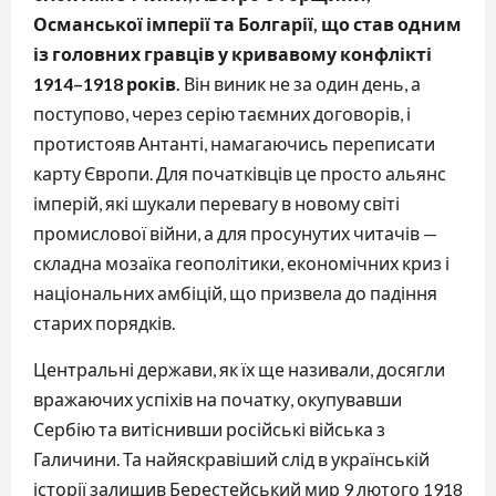
Османської імперії та Болгарії, що став одним
із головних гравців у кривавому конфлікті
1914–1918 років.
Він виник не за один день, а
поступово, через серію таємних договорів, і
протистояв Антанті, намагаючись переписати
карту Європи. Для початківців це просто альянс
імперій, які шукали перевагу в новому світі
промислової війни, а для просунутих читачів —
складна мозаїка геополітики, економічних криз і
національних амбіцій, що призвела до падіння
старих порядків.
Центральні держави, як їх ще називали, досягли
вражаючих успіхів на початку, окупувавши
Сербію та витіснивши російські війська з
Галичини. Та найяскравіший слід в українській
історії залишив Берестейський мир 9 лютого 1918