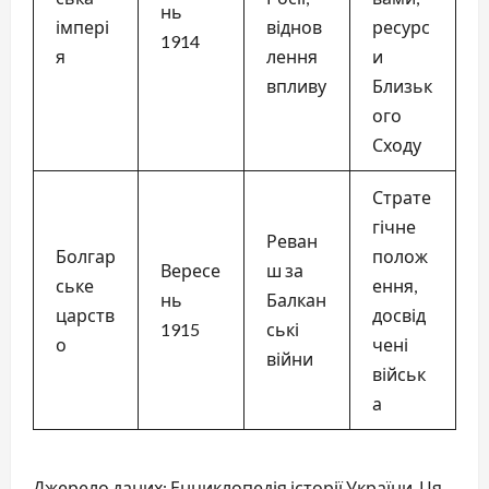
нь
імпері
віднов
ресурс
1914
я
лення
и
впливу
Близьк
ого
Сходу
Страте
гічне
Реван
Болгар
полож
Вересе
ш за
ське
ення,
нь
Балкан
царств
досвід
1915
ські
о
чені
війни
військ
а
Джерело даних: Енциклопедія історії України. Ця