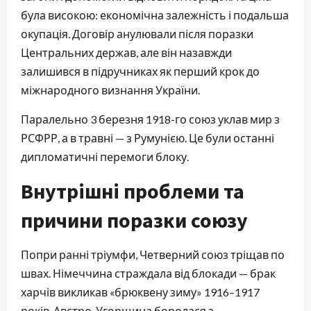
була високою: економічна залежність і подальша
окупація. Договір анулювали після поразки
Центральних держав, але він назавжди
залишився в підручниках як перший крок до
міжнародного визнання України.
Паралельно 3 березня 1918-го союз уклав мир з
РСФРР, а в травні — з Румунією. Це були останні
дипломатичні перемоги блоку.
Внутрішні проблеми та
причини поразки союзу
Попри ранні тріумфи, Четверний союз тріщав по
швах. Німеччина страждала від блокади — брак
харчів викликав «брюквену зиму» 1916–1917
років. Австро-Угорщина боролася з