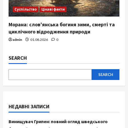
Суспільство
Цікаві факти
Морана: слов’янська богиня зими, смерті та
циклічного відродження природи
admin
01.08.2026
0
SEARCH
SEARCH
НЕДАВНІ ЗАПИСИ
Винищувач Грипен: повний огляд шведського