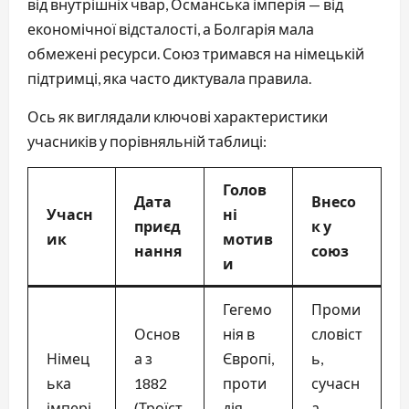
від внутрішніх чвар, Османська імперія — від
економічної відсталості, а Болгарія мала
обмежені ресурси. Союз тримався на німецькій
підтримці, яка часто диктувала правила.
Ось як виглядали ключові характеристики
учасників у порівняльній таблиці:
Голов
Дата
Внесо
Учасн
ні
приєд
к у
ик
мотив
нання
союз
и
Гегемо
Проми
Основ
нія в
словіст
Німец
а з
Європі,
ь,
ька
1882
проти
сучасн
імпері
(Троїст
дія
а