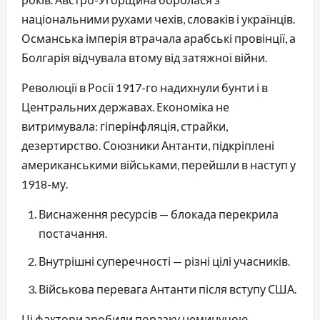
національними рухами чехів, словаків і українців.
Османська імперія втрачала арабські провінції, а
Болгарія відчувала втому від затяжної війни.
Революції в Росії 1917-го надихнули бунти і в
Центральних державах. Економіка не
витримувала: гіперінфляція, страйки,
дезертирство. Союзники Антанти, підкріплені
американськими військами, перейшли в наступ у
1918-му.
Виснаження ресурсів — блокада перекрила
постачання.
Внутрішні суперечності — різні цілі учасників.
Військова перевага Антанти після вступу США.
Ці фактори зробили поразку неминучою.