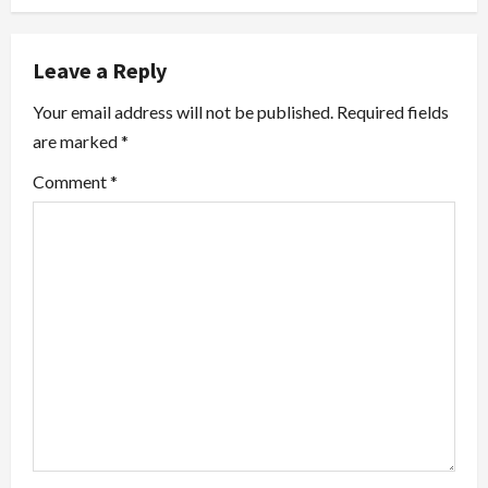
a
v
Leave a Reply
i
Your email address will not be published.
Required fields
are marked
*
g
Comment
*
a
t
i
o
n