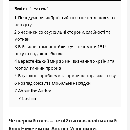
Зміст
Сховати
1
Передумови: як Троїстий союз перетворився на
четвірку
2
Учасники союзу: сильні сторони, слабкості та
мотиви
3
Військові кампанії: блискучі перемоги 1915
року та подальші битви
4
Берестейський мир з УНР: визнання України та
геополітичний прорив
5
Внутрішні проблеми та причини поразки союзу
6
Розпад союзу та глобальні наслідки
7
About the Author
7.1
admin
Четверний союз — це військово-політичний
блок Німеччини, Австро-Угорщини,