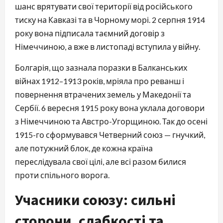
шанс врятувати свої території від російського
тиску на Кавказі та в Чорному морі. 2 серпня 1914
року вона підписала таємний договір з
Німеччиною, а вже в листопаді вступила у війну.
Болгарія, що зазнала поразки в Балканських
війнах 1912–1913 років, мріяла про реванш і
повернення втрачених земель у Македонії та
Сербії. 6 вересня 1915 року вона уклала договори
з Німеччиною та Австро-Угорщиною. Так до осені
1915-го сформувався Четверний союз — гнучкий,
але потужний блок, де кожна країна
переслідувала свої цілі, але всі разом билися
проти спільного ворога.
Учасники союзу: сильні
сторони, слабкості та