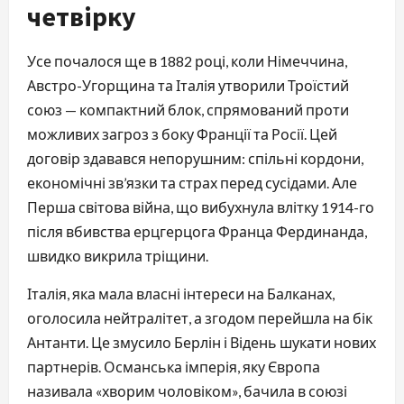
четвірку
Усе почалося ще в 1882 році, коли Німеччина,
Австро-Угорщина та Італія утворили Троїстий
союз — компактний блок, спрямований проти
можливих загроз з боку Франції та Росії. Цей
договір здавався непорушним: спільні кордони,
економічні зв’язки та страх перед сусідами. Але
Перша світова війна, що вибухнула влітку 1914-го
після вбивства ерцгерцога Франца Фердинанда,
швидко викрила тріщини.
Італія, яка мала власні інтереси на Балканах,
оголосила нейтралітет, а згодом перейшла на бік
Антанти. Це змусило Берлін і Відень шукати нових
партнерів. Османська імперія, яку Європа
називала «хворим чоловіком», бачила в союзі