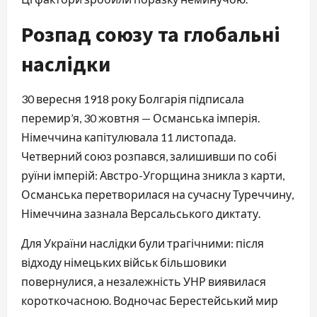
Розпад союзу та глобальні
наслідки
30 вересня 1918 року Болгарія підписала
перемир’я, 30 жовтня — Османська імперія.
Німеччина капітулювала 11 листопада.
Четверний союз розпався, залишивши по собі
руїни імперій: Австро-Угорщина зникла з карти,
Османська перетворилася на сучасну Туреччину,
Німеччина зазнала Версальського диктату.
Для України наслідки були трагічними: після
відходу німецьких військ більшовики
повернулися, а незалежність УНР виявилася
короткочасною. Водночас Берестейський мир