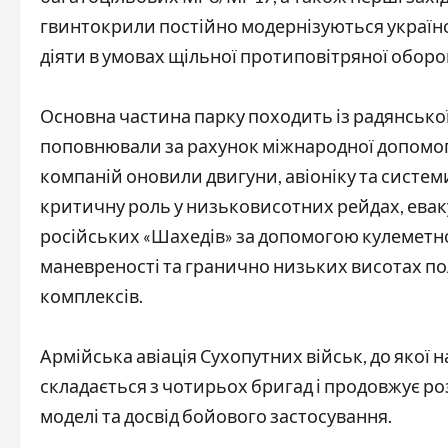
гвинтокрили постійно модернізуються україн
діяти в умовах щільної протиповітряної обор
Основна частина парку походить із радянської
поповнювали за рахунок міжнародної допомоги,
компаній оновили двигуни, авіоніку та систем
критичну роль у низьковисотних рейдах, еваку
російських «Шахедів» за допомогою кулеметно
маневреності та гранично низьких висотах по
комплексів.
Армійська авіація Сухопутних військ, до якої 
складається з чотирьох бригад і продовжує р
моделі та досвід бойового застосування.