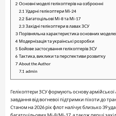
2
Основні моделі гелікоптерів на озброєнні
2.1
Ударні гелікоптери Мі-24
2.2
Багатоцільові Мі-8 та Мі-17
2.3
Західні гелікоптери в лавах ЗСУ
3
Порівняльна характеристика основних моделе
4
Модернізація та українські розробки
5
Бойове застосування гелікоптерів ЗСУ
6
Тактика, виклики та перспективи розвитку
7
About the Author
7.1
admin
Гелікоптери ЗСУ формують основу армійської 
завдання від вогневої підтримки піхоти до тра
Станом на 2026 рік флот налічує близько 39 уд
багатоцільових Мі-8/Мі-17, а також перші захід