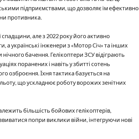
ськими підприємствами, що дозволяє їм ефективно
они противника.
 спадщини, але з 2022 року його активно
 а українські інженери з «Мотор Січ» та інших
и нічного бачення. Гелікоптери ЗСУ відіграють
аціях поранених і навіть у збитті сотень
го озброєння. Їхня тактика базується на
льоту, що ускладнює роботу ворожих зенітних
належить більшість бойових гелікоптерів,
озвиватися попри виклики війни, інтегруючи нові