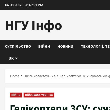
Skip
06.08.2026
4:16:52 PM
to
content
НГУ Інфо
СУСПІЛЬСТВО
ВІЙНИ
НОВИНИ
ТЕХНОЛОГІЇ, Т
UK
Home
Військова техніка
Гелікоптери ЗСУ: сучасний 
Війни
Військова техніка
Гелікоптери ЗСУ: су