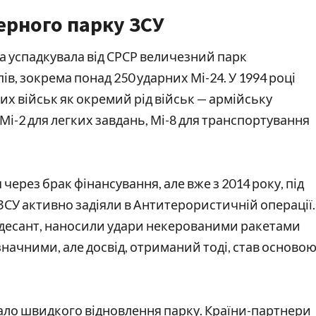
ерного парку ЗСУ
на успадкувала від СРСР величезний парк
ів, зокрема понад 250 ударних Мі-24. У 1994 році
х військ як окремий рід військ — армійську
Мі-2 для легких завдань, Мі-8 для транспортування
ерез брак фінансування, але вже з 2014 року, під
 ЗСУ активно задіяли в Антитерористичній операції.
 десант, наносили удари некерованими ракетами
и значними, але досвід, отриманий тоді, став осново
ло швидкого відновлення парку. Країни-партнери