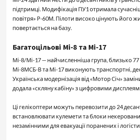
підтримці. Модифікація ПУ1 отримала сучасні
повітря» Р-60М. Пілоти високо цінують його ж
повертається на базу.
Багатоцільові Мі-8 та Мі-17
Мі-8/Мі-17 — найчисленніша група, близько 77 
Мі-8МСБ-В та Мі-17 виконують транспортні, де
Українська модернізація від «Мотор Січ» замін
додала «скляну кабіну» з цифровими дисплеями
Ці гелікоптери можуть перевозити до 24 десант
встановлювати кулемети та блоки некерованих
незамінними для евакуації поранених і логісти