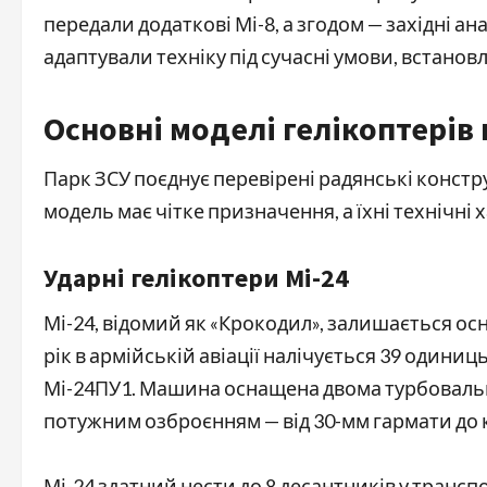
передали додаткові Мі-8, а згодом — західні а
адаптували техніку під сучасні умови, встанов
Основні моделі гелікоптерів 
Парк ЗСУ поєднує перевірені радянські конст
модель має чітке призначення, а їхні технічн
Ударні гелікоптери Мі-24
Мі-24, відомий як «Крокодил», залишається ос
рік в армійській авіації налічується 39 одиниць
Мі-24ПУ1. Машина оснащена двома турбоваль
потужним озброєнням — від 30-мм гармати до 
Мі-24 здатний нести до 8 десантників у трансп