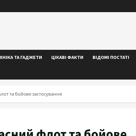
ЕХНІКА ТА ГАДЖЕТИ
ЦІКАВІ ФАКТИ
ВІДОМІ ПОСТАТІ
флот та бойове застосування
часний флот та бойове