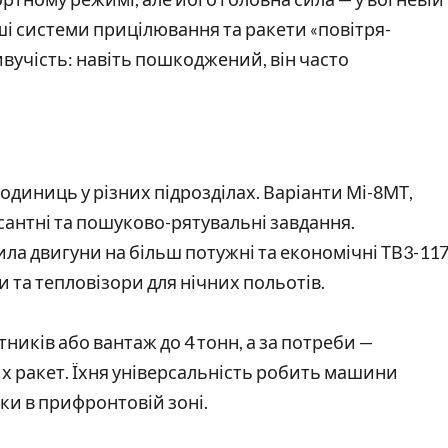
ші системи прицілювання та ракети «повітря-
ивучість: навіть пошкоджений, він часто
одиниць у різних підрозділах. Варіанти Мі-8МТ,
сантні та пошуково-рятувальні завдання.
ила двигуни на більш потужні та економічні ТВ3-117
 та тепловізори для нічних польотів.
ників або вантаж до 4 тонн, а за потреби —
 ракет. Їхня універсальність робить машини
ки в прифронтовій зоні.