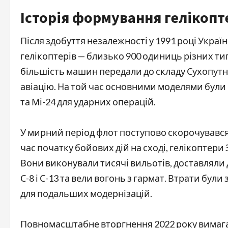
Історія формування гелікопт
Після здобуття незалежності у 1991 році Украї
гелікоптерів — близько 900 одиниць різних тип
більшість машин передали до складу Сухопутни
авіацію. На той час основними моделями були 
та Мі-24 для ударних операцій.
У мирний період флот поступово скорочувався ч
час початку бойових дій на сході, гелікоптери
Вони виконували тисячі вильотів, доставляли
С-8 і С-13 та вели вогонь з гармат. Втрати бул
для подальших модернізацій.
Повномасштабне вторгнення 2022 року вимага