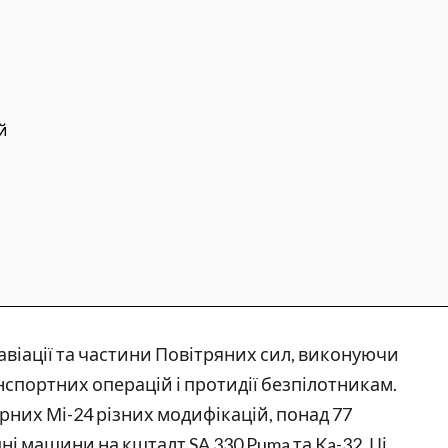
й
авіації та частини Повітряних сил, виконуючи
нспортних операцій і протидії безпілотникам.
арних Мі-24 різних модифікацій, понад 77
ні машини на кшталт SA 330 Puma та Ka-32. Ці