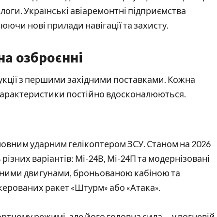
налоги. Українські авіаремонтні підприємства
люючи нові прилади навігації та захисту.
на озброєнні
рукції з першими західними поставками. Кожна
і характеристики постійно вдосконалюються.
новним ударним гелікоптером ЗСУ. Станом на 2026
 різних варіантів: Мі-24В, Мі-24П та модернізовані
ними двигунами, броньованою кабіною та
керованих ракет «Штурм» або «Атака».
ортному режимі, але його головна сила — у вогневій