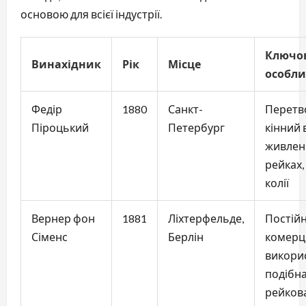
основою для всієї індустрії.
Ключо
Винахідник
Рік
Місце
особли
Федір
1880
Санкт-
Перетв
Піроцький
Петербург
кінний 
живлен
рейках,
колії
Вернер фон
1881
Ліхтерфельде,
Постійн
Сіменс
Берлін
комерц
викори
подібн
рейков