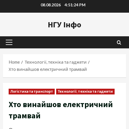
Skip
08.08.2026
4:51:26 PM
to
content
НГУ Інфо
Primary
Menu
Home
Технології, техніка та гаджети
Хто винайшов електричний трамвай
Логістика та транспорт
Технології, техніка та гаджети
Хто винайшов електричний
трамвай