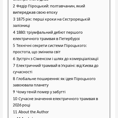
2
Федір Піроцький: полтавчанин, який
випереджав свою епоху
3
1875 рік: перші кроки на Сестрорецькій
залізниці
4
1880: тріумфальний дебют першого
електричного трамвая в Петербурзі
5
Технічні секрети системи Піроцького:
простота, що змінила світ
6
Зустріч з Сіменсом і шлях до комерціалізації
7
Електричний трамвай в Україні: від Києва до
сучасності
8
Глобальне поширення: як ідея Піроцького
завоювала планету
9
Чому геній помер у забутті
10
Сучасне значення електричного трамвая в
2026 році
11
About the Author