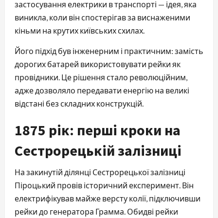
застосування електрики в транспорті — ідея, яка 
виникла, коли він спостерігав за виснаженими 
кіньми на крутих київських схилах.
Його підхід був інженерним і практичним: замість 
дорогих батарей використовувати рейки як 
провідники. Це рішення стало революційним, 
адже дозволяло передавати енергію на великі 
відстані без складних конструкцій.
1875 рік: перші кроки на
Сестрорецькій залізниці
На закинутій ділянці Сестрорецької залізниці 
Піроцький провів історичний експеримент. Він 
електрифікував майже версту колії, підключивши 
рейки до генератора Грамма. Обидві рейки 