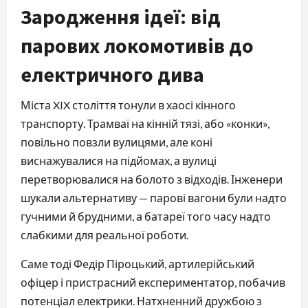
Зародження ідеї: від
парових локомотивів до
електричного дива
Міста XIX століття тонули в хаосі кінного 
транспорту. Трамваї на кінній тязі, або «конки», 
повільно повзли вулицями, але коні 
виснажувалися на підйомах, а вулиці 
перетворювалися на болото з відходів. Інженери 
шукали альтернативу — парові вагони були надто 
гучними й брудними, а батареї того часу надто 
слабкими для реальної роботи.
Саме тоді Федір Піроцький, артилерійський 
офіцер і пристрасний експериментатор, побачив 
потенціал електрики. Натхненний дружбою з 