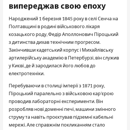
випереджав свою епоху
Народжений 1 березня 1845 року в селі Сенча на 
Полтавщині в родині військового лікаря 
козацького роду, Федір Аполлонович Піроцький 
з дитинства дихав технічним прогресом. 
Закінчивши кадетський корпус і Михайлівську 
артилерійську академію в Петербурзі, він служив 
у Києві, де й зародилася його любов до 
електротехніки.
Перебуваючи в столиці імперії з 1871 року, 
Піроцький паралельно з військовою кар’єрою 
проводив лабораторні експерименти. Він 
розробляв нові доменні печі, машини змінного 
струму та навіть проєктував підземні кабельні 
мережі. Але справжнім покликанням стало 