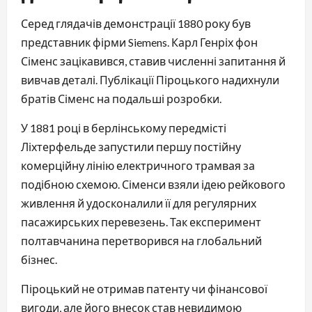
Серед глядачів демонстрації 1880 року був 
представник фірми Siemens. Карл Генріх фон 
Сіменс зацікавився, ставив численні запитання й 
вивчав деталі. Публікації Піроцького надихнули 
братів Сіменс на подальші розробки.
У 1881 році в берлінському передмісті 
Ліхтерфельде запустили першу постійну 
комерційну лінію електричного трамвая за 
подібною схемою. Сіменси взяли ідею рейкового 
живлення й удосконалили її для регулярних 
пасажирських перевезень. Так експеримент 
полтавчанина перетворився на глобальний 
бізнес.
Піроцький не отримав патенту чи фінансової 
вигоди, але його внесок став невидимою 