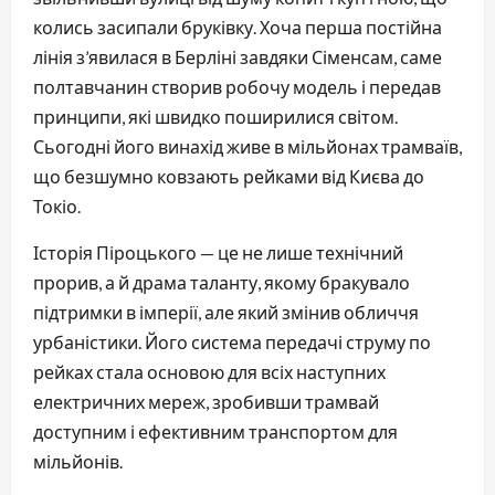
колись засипали бруківку. Хоча перша постійна 
лінія з’явилася в Берліні завдяки Сіменсам, саме 
полтавчанин створив робочу модель і передав 
принципи, які швидко поширилися світом. 
Сьогодні його винахід живе в мільйонах трамваїв, 
що безшумно ковзають рейками від Києва до 
Токіо.
Історія Піроцького — це не лише технічний 
прорив, а й драма таланту, якому бракувало 
підтримки в імперії, але який змінив обличчя 
урбаністики. Його система передачі струму по 
рейках стала основою для всіх наступних 
електричних мереж, зробивши трамвай 
доступним і ефективним транспортом для 
мільйонів.