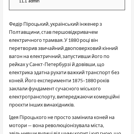
11.1
admin
Федір Піроцький, український інженер з 
Полтавщини, став першовідкривачем 
електричного трамвая. У 1880 році він 
перетворив звичайний двоповерховий кінний 
вагон на електричний, запустивши його по 
рейках у Санкт-Петербурзі й довівши, що 
електрика здатна рухати важкий транспорт без 
коней. Його експерименти 1875–1880 років 
заклали фундамент сучасного міського 
електротранспорту, випереджаючи комерційні 
проєкти інших винахідників.
Ідея Піроцького не просто замінила коней на 
мотори — вона революціонізувала міста, 
звільнивши вулиці від шуму копит і куп гною, що 