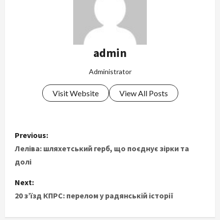
admin
Administrator
Visit Website
View All Posts
P
Previous:
o
Леліва: шляхетський герб, що поєднує зірки та
долі
s
Next:
t
20 з’їзд КПРС: перелом у радянській історії
n