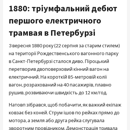
1880: тріумфальний дебют
першого електричного
трамвая в Петербурзі
3 вересня 1880 року (22 серпня за старим стилем) 
на території Рождественського вагонного парку 
в Санкт-Петербурзі сталося диво. Піроцький 
перетворив двоповерховий кінний вагон на 
електричний. На короткій 85-метровій колії 
вагон, розрахований на 40 пасажирів, плавно 
рушив, розвиваючи швидкість до 12 км/год.
Натовп зібрався, щоб побачити, як важкий екіпаж 
ковзає без коней. Струм ішов по рейках прямо до 
мотора, а земля або друга рейка слугувала 
зворотним провідником. Демонстрація тривала 