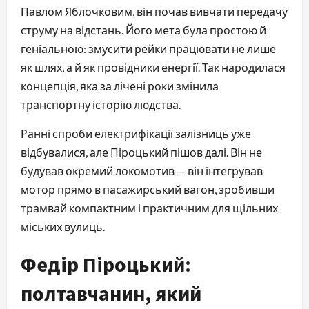
Павлом Яблочковим, він почав вивчати передачу 
струму на відстань. Його мета була простою й 
геніальною: змусити рейки працювати не лише 
як шлях, а й як провідники енергії. Так народилася 
концепція, яка за лічені роки змінила 
транспортну історію людства.
Ранні спроби електрифікації залізниць уже 
відбувалися, але Піроцький пішов далі. Він не 
будував окремий локомотив — він інтегрував 
мотор прямо в пасажирський вагон, зробивши 
трамвай компактним і практичним для щільних 
міських вулиць.
Федір Піроцький:
полтавчанин, який