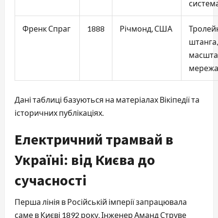
систем
Френк Спраг
1888
Річмонд, США
Тролей
штанга,
масшта
мереж
Дані таблиці базуються на матеріалах Вікіпедії та 
історичних публікаціях.
Електричний трамвай в
Україні: від Києва до
сучасності
Перша лінія в Російській імперії запрацювала 
саме в Києві 1892 року. Інженер Аманд Струве 