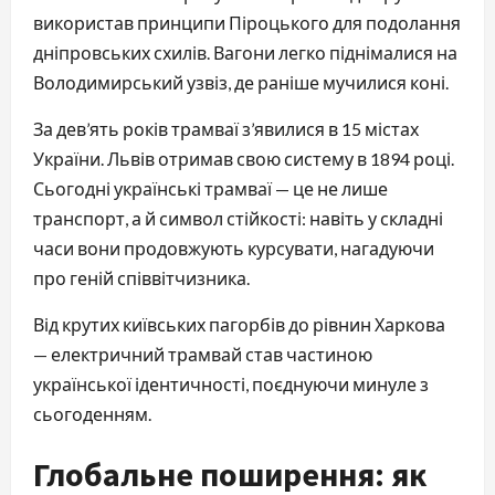
використав принципи Піроцького для подолання 
дніпровських схилів. Вагони легко піднімалися на 
Володимирський узвіз, де раніше мучилися коні.
За дев’ять років трамваї з’явилися в 15 містах 
України. Львів отримав свою систему в 1894 році. 
Сьогодні українські трамваї — це не лише 
транспорт, а й символ стійкості: навіть у складні 
часи вони продовжують курсувати, нагадуючи 
про геній співвітчизника.
Від крутих київських пагорбів до рівнин Харкова 
— електричний трамвай став частиною 
української ідентичності, поєднуючи минуле з 
сьогоденням.
Глобальне поширення: як