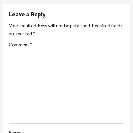
a
Leave a Reply
v
Your email address will not be published.
Required fields
i
are marked
*
g
Comment
*
a
t
i
o
n
Name
*