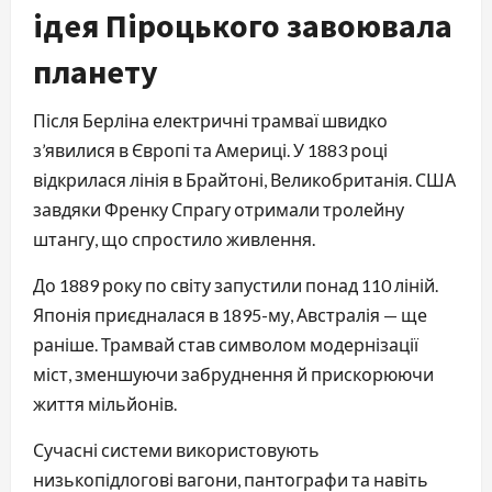
ідея Піроцького завоювала
планету
Після Берліна електричні трамваї швидко 
з’явилися в Європі та Америці. У 1883 році 
відкрилася лінія в Брайтоні, Великобританія. США 
завдяки Френку Спрагу отримали тролейну 
штангу, що спростило живлення.
До 1889 року по світу запустили понад 110 ліній. 
Японія приєдналася в 1895-му, Австралія — ще 
раніше. Трамвай став символом модернізації 
міст, зменшуючи забруднення й прискорюючи 
життя мільйонів.
Сучасні системи використовують 
низькопідлогові вагони, пантографи та навіть 