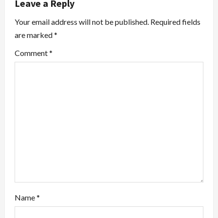
Leave a Reply
a
Your email address will not be published.
Required fields
v
are marked
*
i
Comment
*
g
a
t
i
o
n
Name
*