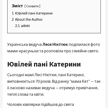
Зміст
Сховати
1
Ювілей пані Катерини
2
About the Author
2.1
admin
Українська ведуча
Леся Нікітюк
поділилася фото
мами-красуньки та розповіла про сімейне свято.
Ювілей пані Катерини
Сьогодні мамі Лесі Нікітюк, пані Катерині,
виповнюється 70 років. Від ранку “мама Кет” — так
її ласково називає ведуча — отримує привітання,
теплі слова та квіти.
Чоловік ювілярки підійшов до свята