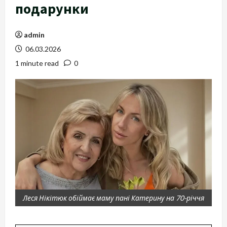
подарунки
admin
06.03.2026
1 minute read
0
Леся Нікітюк обіймає маму пані Катерину на 70-річчя