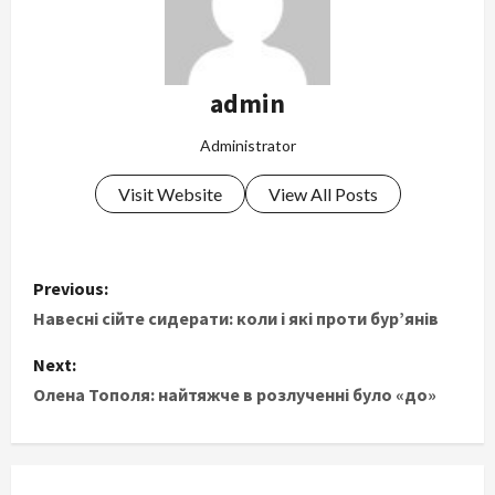
admin
Administrator
Visit Website
View All Posts
P
Previous:
o
Навесні сійте сидерати: коли і які проти бур’янів
s
Next:
Олена Тополя: найтяжче в розлученні було «до»
t
n