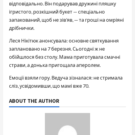
відповідально. Він подарував дружині пляшку
ігристого, розкішний букет — спеціально
запакований, щоб не зів’яв, — та гроші на омріяні
дрібнички.
Леся Нікітюк анонсувала: основне святкування
заплановано на 7 березня. Сьогодні ж не
обійшлося без столу. Мама приготувала смачні
страви, а донька пригощала аперолем.
Емоції взяли гору. Ведуча зізналася: не стримала
сліз, усвідомивши, що мамі вже 70.
ABOUT THE AUTHOR