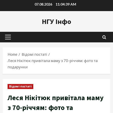
Skip
07.08.2026
11:04:40 AM
to
content
НГУ Інфо
Primary
Menu
Home
Відомі постаті
Леся Нікітюк привітала маму з 70-річчям: фото та
подарунки
Відомі постаті
Леся Нікітюк привітала маму
з 70-річчям: фото та