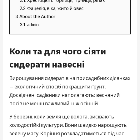
2.1
Хрестоцвіті: горлиця, гірчиця, ріпак
2.2
Фацелія, віка, жито й овес
3
About the Author
3.1
admin
Коли та для чого сіяти
сидерати навесні
Вирощування сидератів на присадибних ділянках
— екологічний спосіб покращити ґрунт.
Досвідчені садівники наполягають: весняний
посів не менш важливий, ніж осінній.
У березні, коли земля ще волога, висівають
холодостійкі культури. Вони швидко нарощують
зелену масу. Коріння розкладатиметься під час