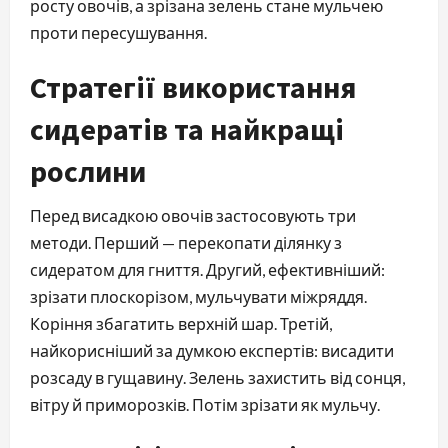
росту овочів, а зрізана зелень стане мульчею
проти пересушування.
Стратегії використання
сидератів та найкращі
рослини
Перед висадкою овочів застосовують три
методи. Перший — перекопати ділянку з
сидератом для гниття. Другий, ефективніший:
зрізати плоскорізом, мульчувати міжряддя.
Коріння збагатить верхній шар. Третій,
найкорисніший за думкою експертів: висадити
розсаду в гущавину. Зелень захистить від сонця,
вітру й приморозків. Потім зрізати як мульчу.