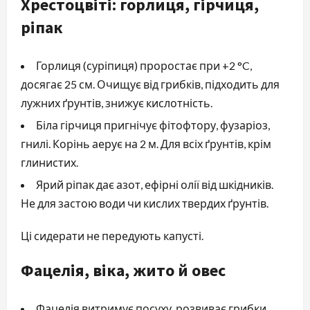
Хрестоцвіті: горлиця, гірчиця,
ріпак
Горлиця (суріпиця) проростає при +2 °C,
досягає 25 см. Очищує від грибків, підходить для
лужних ґрунтів, знижує кислотність.
Біла гірчиця пригнічує фітофтору, фузаріоз,
гнилі. Корінь аерує на 2 м. Для всіх ґрунтів, крім
глинистих.
Ярий ріпак дає азот, ефірні олії від шкідників.
Не для застою води чи кислих твердих ґрунтів.
Ці сидерати не передують капусті.
Фацелія, віка, жито й овес
Фацелія витримує посуху, розвиває грибки