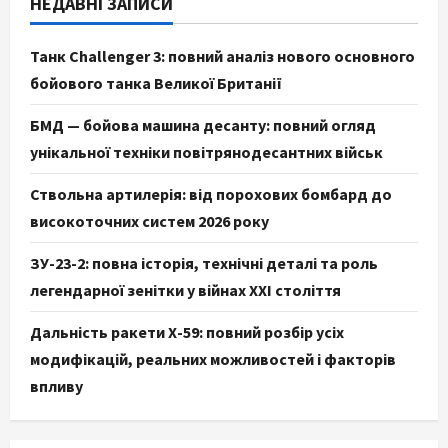
НЕДАВНІ ЗАПИСИ
Танк Challenger 3: повний аналіз нового основного
бойового танка Великої Британії
БМД — бойова машина десанту: повний огляд
унікальної техніки повітрянодесантних військ
Ствольна артилерія: від порохових бомбард до
високоточних систем 2026 року
ЗУ-23-2: повна історія, технічні деталі та роль
легендарної зенітки у війнах XXI століття
Дальність ракети Х-59: повний розбір усіх
модифікацій, реальних можливостей і факторів
впливу