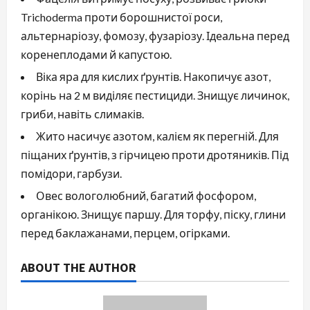
Trichoderma проти борошнистої роси,
альтернаріозу, фомозу, фузаріозу. Ідеальна перед
коренеплодами й капустою.
Віка яра для кислих ґрунтів. Накопичує азот,
корінь на 2 м виділяє пестициди. Знищує личинок,
гриби, навіть слимаків.
Жито насичує азотом, калієм як перегній. Для
піщаних ґрунтів, з гірчицею проти дротяників. Під
помідори, гарбузи.
Овес вологолюбний, багатий фосфором,
органікою. Знищує паршу. Для торфу, піску, глини
перед баклажанами, перцем, огірками.
ABOUT THE AUTHOR