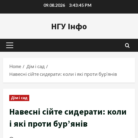
Skip
09.08.2026
3:43:46 PM
to
content
НГУ Інфо
Primary
Menu
Home
Дім і сад
Навесні сійте сидерати: коли і які проти бур’янів
Дім і сад
Навесні сійте сидерати: коли
і які проти бур’янів