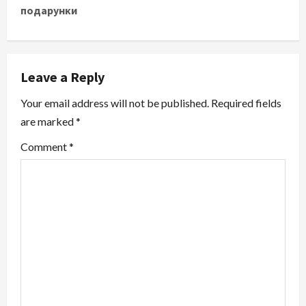
подарунки
n
a
v
Leave a Reply
i
Your email address will not be published.
Required fields
are marked
*
g
Comment
*
a
t
i
o
n