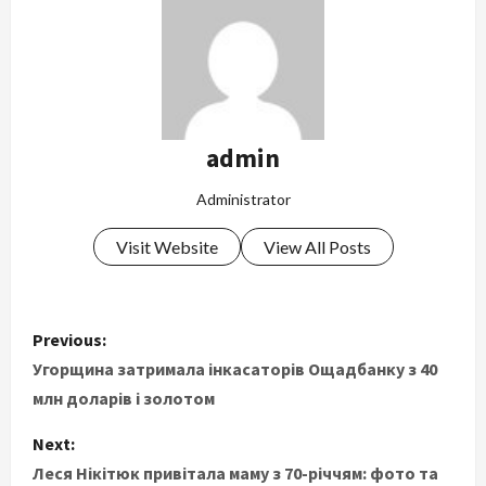
admin
Administrator
Visit Website
View All Posts
P
Previous:
o
Угорщина затримала інкасаторів Ощадбанку з 40
млн доларів і золотом
s
Next:
t
Леся Нікітюк привітала маму з 70-річчям: фото та