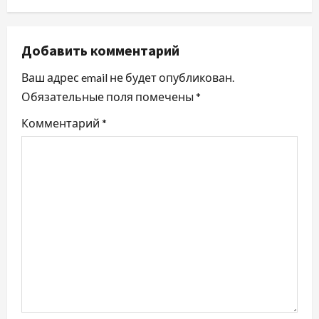
а
ц
Добавить комментарий
и
Ваш адрес email не будет опубликован.
Обязательные поля помечены
*
я
Комментарий
*
п
о
з
а
п
и
с