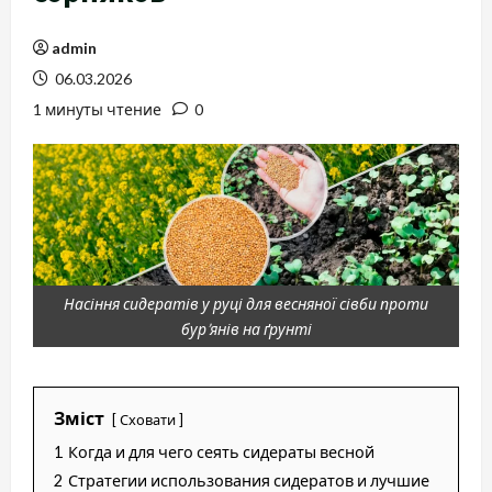
admin
06.03.2026
1 минуты чтение
0
Насіння сидератів у руці для весняної сівби проти
бур’янів на ґрунті
Зміст
Сховати
1
Когда и для чего сеять сидераты весной
2
Стратегии использования сидератов и лучшие