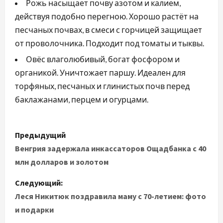
Рожь насыщает почву азотом и калием,
действуя подобно перегною. Хорошо растёт на
песчаных почвах, в смеси с горчицей защищает
от проволочника. Подходит под томаты и тыквы.
Овёс влаголюбивый, богат фосфором и
органикой. Уничтожает паршу. Идеален для
торфяных, песчаных и глинистых почв перед
баклажанами, перцем и огурцами.
Н
Предыдущий
а
Венгрия задержала инкассаторов Ощадбанка с 40
млн долларов и золотом
в
Следующий:
и
Леся Никитюк поздравила маму с 70-летием: фото
и подарки
г