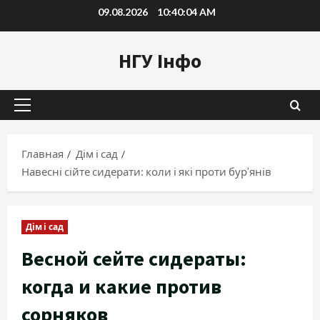
Перейти
09.08.2026
10:40:05 AM
к
содержимому
НГУ Інфо
Основное
меню
Главная
Дім і сад
Навесні сійте сидерати: коли і які проти бур’янів
Дім і сад
Весной сейте сидераты:
когда и какие против
сорняков