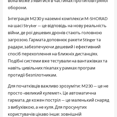
вона може з’явитися в частинах протиповітряної
оборони.
Інтеграція M230 у наземні комплекси M-SHORAD
на шасі Stryker — це відповідь на нову реальність
війни, де рої дешевих дронів стають головною
загрозою. Гармата доповнює ракети Stinger та
радари, забезпечуючи дешевий і ефективний
спосіб перехоплення на ближніх дистанціях.
Подібні системи вже тестували на вантажівках та
навіть цивільних пікапах у рамках програм
протидії безпілотникам.
Для початківців важливо зрозуміти: M230 — це не
просто «великий кулемет». Це автоматична
гармата, де кожен постріл — це маленький снаряд
з вибухівкою, а не куля. Для просунутих
користувачів цікаво інше: зовнішній