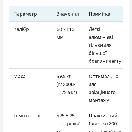
Параметр
Значення
Примітка
Калібр
30 × 113
Легкі
мм
алюмінієві
гільзи для
більшої
боєкомплекту
Маса
59,5 кг
Оптимально
(M230LF
для
— 72,6 кг)
авіаційного
монтажу
Темп вогню
625 ± 25
Практичний —
пострілів/
близько 300
хв
пострілів/хв зі