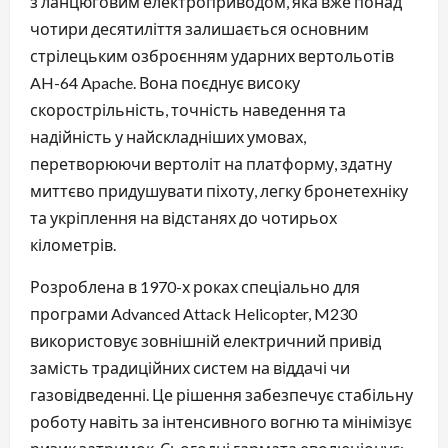
з ланцюговим електроприводом, яка вже понад
чотири десятиліття залишається основним
стрілецьким озброєнням ударних вертольотів
AH-64 Apache. Вона поєднує високу
скорострільність, точність наведення та
надійність у найскладніших умовах,
перетворюючи вертоліт на платформу, здатну
миттєво придушувати піхоту, легку бронетехніку
та укріплення на відстанях до чотирьох
кілометрів.
Розроблена в 1970-х роках спеціально для
програми Advanced Attack Helicopter, M230
використовує зовнішній електричний привід
замість традиційних систем на віддачі чи
газовідведенні. Це рішення забезпечує стабільну
роботу навіть за інтенсивного вогню та мінімізує