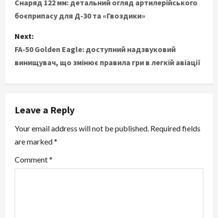
o
Снаряд 122 мм: детальний огляд артилерійського
боєприпасу для Д-30 та «Гвоздики»
s
Next:
t
FA-50 Golden Eagle: доступний надзвуковий
винищувач, що змінює правила гри в легкій авіації
n
a
v
Leave a Reply
i
Your email address will not be published.
Required fields
are marked
*
g
Comment
*
a
t
i