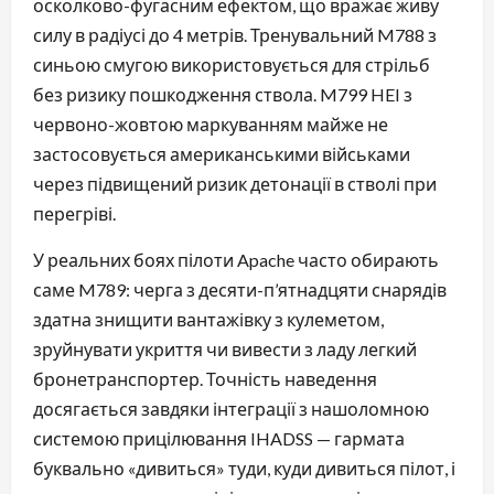
осколково-фугасним ефектом, що вражає живу
силу в радіусі до 4 метрів. Тренувальний M788 з
синьою смугою використовується для стрільб
без ризику пошкодження ствола. M799 HEI з
червоно-жовтою маркуванням майже не
застосовується американськими військами
через підвищений ризик детонації в стволі при
перегріві.
У реальних боях пілоти Apache часто обирають
саме M789: черга з десяти-п’ятнадцяти снарядів
здатна знищити вантажівку з кулеметом,
зруйнувати укриття чи вивести з ладу легкий
бронетранспортер. Точність наведення
досягається завдяки інтеграції з нашоломною
системою прицілювання IHADSS — гармата
буквально «дивиться» туди, куди дивиться пілот, і