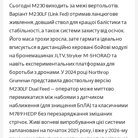
Сьогодні M230 виходить за межі вертольотів.
Варіант M230LF (Link Fed) отримав ланцюгове
живлення, довший ствол для кращої балістики та
стабільності, а також системи захисту від осічок.
Його маса трохи зросла, зате гармата ідеально
вписується в дистанційно керовані бойові модулі
на бронемашинах JLTV, Stryker M-SHORAD та
навіть експериментальних платформах для
боротьби з дронами. У 2024 році Northrop
Grumman представила двоствольну версію
M230LF Dual Feed — оператор може миттєво
перемикатися між набоями з датчиком
наближення (для знищення БпЛА) та класичними
M789 HEDP без перезаряджання змішаних
стрічок. Живі вогневі випробування цієї системи
заплановані на початок 2025 року, і вже у 2026-му