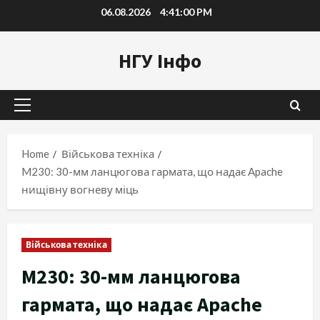
Skip
06.08.2026
4:41:02 PM
to
content
НГУ Інфо
Primary
Menu
Home
Військова техніка
M230: 30-мм ланцюгова гармата, що надає Apache
нищівну вогневу міць
Військова техніка
M230: 30-мм ланцюгова
гармата, що надає Apache