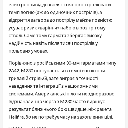
електропривід дозволяє точно контролювати
темп вогню (аж до одиночних пострілів), а
відкриття затвора до пострілу майже повністю
усуває ризик «варіння» набою в розігрітому
стволі. Саме тому гармата зберігає високу
надійність навіть після тисяч пострілів у
польових умовах.
Порівняно з російськими 30-мм гарматами типу
2А42, M230 поступається в темпі вогню при
тривалій стрільбі, зате виграє в точності
наведення та інтеграції з нашоломними
системами. Американські пілоти неодноразово
відзначали, що черга з M230 часто вирішує
результат ближнього бою швидше, ніж ракета
Hellfire, бо не потребує часу на захоплення цілі.