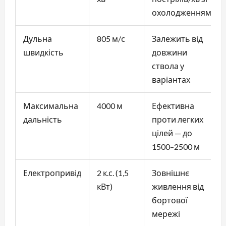
охолодженням
Дульна
805 м/с
Залежить від
швидкість
довжини
ствола у
варіантах
Максимальна
4000 м
Ефективна
дальність
проти легких
цілей — до
1500–2500 м
Електропривід
2 к.с. (1,5
Зовнішнє
кВт)
живлення від
бортової
мережі