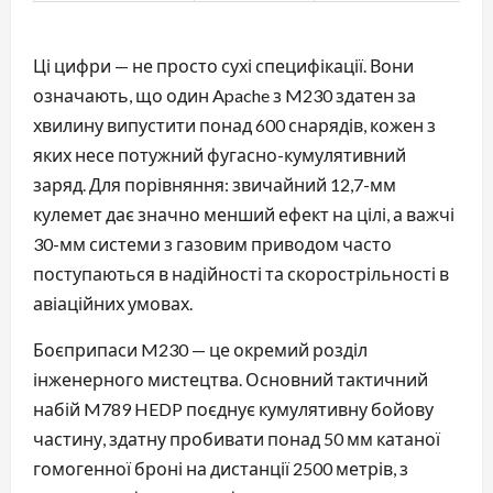
Ці цифри — не просто сухі специфікації. Вони
означають, що один Apache з M230 здатен за
хвилину випустити понад 600 снарядів, кожен з
яких несе потужний фугасно-кумулятивний
заряд. Для порівняння: звичайний 12,7-мм
кулемет дає значно менший ефект на цілі, а важчі
30-мм системи з газовим приводом часто
поступаються в надійності та скорострільності в
авіаційних умовах.
Боєприпаси M230 — це окремий розділ
інженерного мистецтва. Основний тактичний
набій M789 HEDP поєднує кумулятивну бойову
частину, здатну пробивати понад 50 мм катаної
гомогенної броні на дистанції 2500 метрів, з