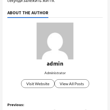
секунди залежить життя.
ABOUT THE AUTHOR
admin
Administrator
Visit Website
View All Posts
P
Previous: