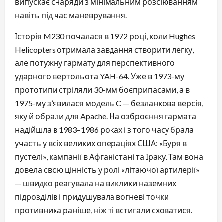
випускає снаряди з мінімальним розсіюванням
навіть під час маневрування.
Історія M230 почалася в 1972 році, коли Hughes
Helicopters отримала завдання створити легку,
але потужну гармату для перспективного
ударного вертольота YAH-64. Уже в 1973-му
прототипи стріляли 30-мм боєприпасами, а в
1975-му з’явилася модель C — безланкова версія,
яку й обрали для Apache. На озброєння гармата
надійшла в 1983–1986 роках і з того часу брала
участь у всіх великих операціях США: «Буря в
пустелі», кампанії в Афганістані та Іраку. Там вона
довела свою цінність у ролі «літаючої артилерії»
— швидко реагувала на виклики наземних
підрозділів і придушувала вогневі точки
противника раніше, ніж ті встигали сховатися.