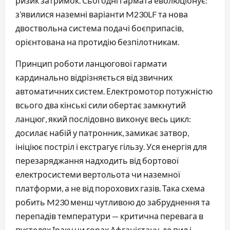
ризик затримок. Сьогодні гармата еволюціонує:
з’явилися наземні варіанти M230LF та нова
двоствольна система подачі боєприпасів,
орієнтована на протидію безпілотникам.
Принцип роботи ланцюгової гармати
кардинально відрізняється від звичних
автоматичних систем. Електромотор потужністю
всього два кінські сили обертає замкнутий
ланцюг, який послідовно виконує весь цикл:
досилає набій у патронник, замикає затвор,
ініціює постріл і екстрагує гільзу. Уся енергія для
перезаряджання надходить від бортової
електросистеми вертольота чи наземної
платформи, а не від порохових газів. Така схема
робить M230 менш чутливою до забруднення та
перепадів температури — критична перевага в
пустелях Іраку чи горах Афганістану, де пил і