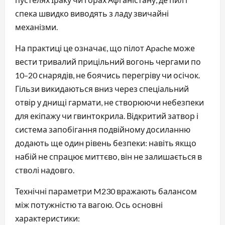
спека швидко виводять з ладу звичайні
механізми.
На практиці це означає, що пілот Apache може
вести тривалий прицільний вогонь чергами по
10–20 снарядів, не боячись перегріву чи осічок.
Гільзи викидаються вниз через спеціальний
отвір у днищі гармати, не створюючи небезпеки
для екіпажу чи гвинтокрила. Відкритий затвор і
система запобігання подвійному досиланню
додають ще один рівень безпеки: навіть якщо
набій не спрацює миттєво, він не залишається в
стволі надовго.
Технічні параметри M230 вражають балансом
між потужністю та вагою. Ось основні
характеристики: