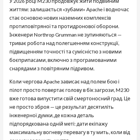
У 2026 році M230 продовжує жити подвійним
життям: залишається «зубами» Apache і водночас
стає основою нових наземних комплексів
протиповітряної та протидронової оборони.
Інженери Northrop Grumman не зупиняються —
триває робота над полегшенням конструкції,
підвищенням точності та сумісністю з новими
боєприпасами, включно з програмованими
снарядами з повітряним підривом.
Коли чергова Apache зависає над полем бою і
пілот просто повертає голову в бік загрози, M230
вже готова випустити свій смертоносний град. Це
не просто зброя — це результат десятиліть
інженерної думки, де кожна деталь
підпорядкована одній меті: дати екіпажу
максимальну вогневу перевагу в ту мить, коли від