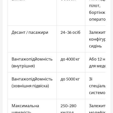
пілот,
бортінженер
оператор
Десант / пасажири
24–36 осіб
Залежить ві
конфігураці
сидінь
Вантажопідйомність
до 4000 кг
Або 12 нош
(внутрішня)
для медевак
Вантажопідйомність
до 5000 кг
Зі
(зовнішня підвіска)
спеціально
системою
Максимальна
250–280
Залежить ві
швидкість
км/год
модифікації