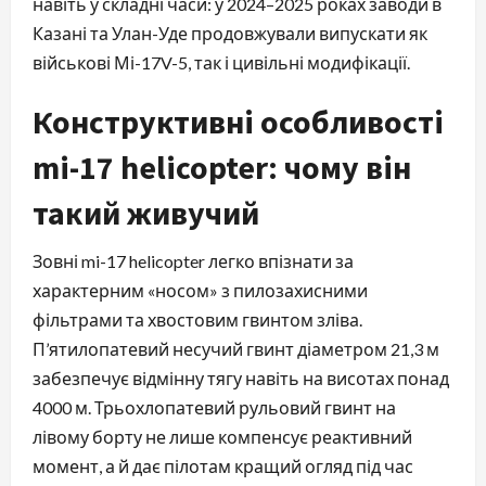
навіть у складні часи: у 2024–2025 роках заводи в
Казані та Улан-Уде продовжували випускати як
військові Мі-17V-5, так і цивільні модифікації.
Конструктивні особливості
mi-17 helicopter: чому він
такий живучий
Зовні mi-17 helicopter легко впізнати за
характерним «носом» з пилозахисними
фільтрами та хвостовим гвинтом зліва.
П’ятилопатевий несучий гвинт діаметром 21,3 м
забезпечує відмінну тягу навіть на висотах понад
4000 м. Трьохлопатевий рульовий гвинт на
лівому борту не лише компенсує реактивний
момент, а й дає пілотам кращий огляд під час