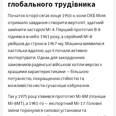
глобального трудівника
Початок історії сягає кінця 1950-х, коли ОКБ Міля
отримало завдання створити вертоліт, здатний
замінити застарілі Мі-4. Перший прототип В-8
піднявся в небо 1961 року, а серійний Мі-8
увійшов до строю в 1967-му. Машина виявилася
настільки вдалою, що її почали активно
експортувати. Однак для закордонних
замовників радянські військові хотіли версію з
кращими характеристиками — більшою
потужністю, покращеною стійкістю та
можливістю нести сучасніше озброєння.
Так у 1975 році з’явився прототип Мі-8М (пізніше
Мі-8МТ), а 1981-го — експортний Мі-17. Головні
зміни торкнулися силової установки та