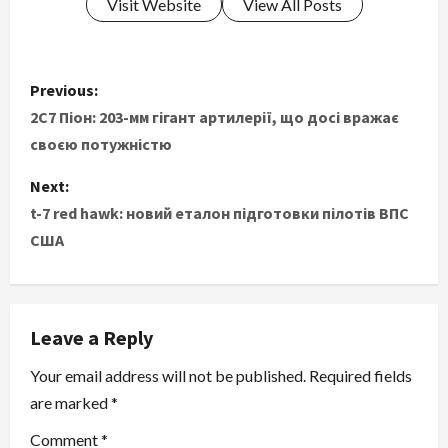
Visit Website
View All Posts
P
Previous:
o
2С7 Піон: 203-мм гігант артилерії, що досі вражає
своєю потужністю
s
Next:
t
t-7 red hawk: новий еталон підготовки пілотів ВПС
США
n
a
v
Leave a Reply
i
Your email address will not be published.
Required fields
are marked
*
g
Comment
*