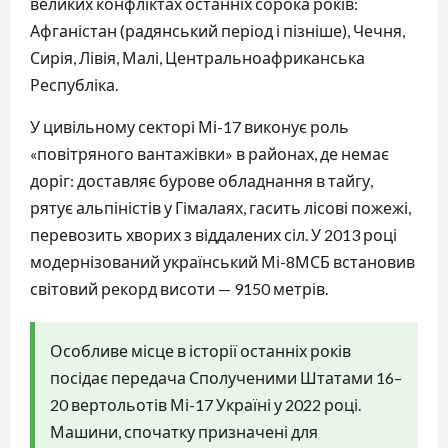
великих конфліктах останніх сорока років:
Афганістан (радянський період і пізніше), Чечня,
Сирія, Лівія, Малі, Центральноафриканська
Республіка.
У цивільному секторі Мі-17 виконує роль
«повітряного вантажівки» в районах, де немає
доріг: доставляє бурове обладнання в тайгу,
рятує альпіністів у Гімалаях, гасить лісові пожежі,
перевозить хворих з віддалених сіл. У 2013 році
модернізований український Мі-8МСБ встановив
світовий рекорд висоти — 9150 метрів.
Особливе місце в історії останніх років
посідає передача Сполученими Штатами 16–
20 вертольотів Мі-17 Україні у 2022 році.
Машини, спочатку призначені для