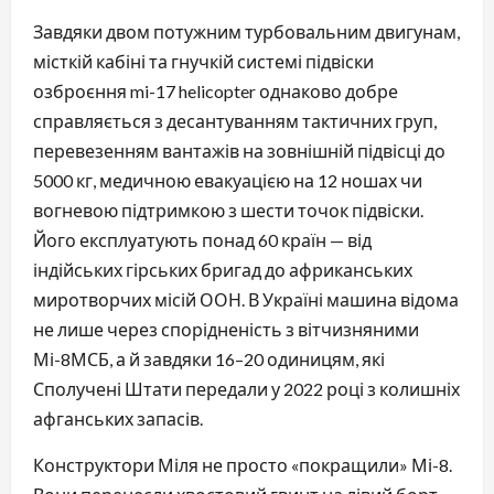
Завдяки двом потужним турбовальним двигунам,
місткій кабіні та гнучкій системі підвіски
озброєння mi-17 helicopter однаково добре
справляється з десантуванням тактичних груп,
перевезенням вантажів на зовнішній підвісці до
5000 кг, медичною евакуацією на 12 ношах чи
вогневою підтримкою з шести точок підвіски.
Його експлуатують понад 60 країн — від
індійських гірських бригад до африканських
миротворчих місій ООН. В Україні машина відома
не лише через спорідненість з вітчизняними
Мі-8МСБ, а й завдяки 16–20 одиницям, які
Сполучені Штати передали у 2022 році з колишніх
афганських запасів.
Конструктори Міля не просто «покращили» Мі-8.