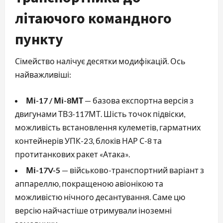
літаючого командного
пункту
Сімейство налічує десятки модифікацій. Ось
найважливіші:
Мі-17 / Мі-8МТ
— базова експортна версія з
двигунами ТВ3-117МТ. Шість точок підвіски,
можливість встановлення кулеметів, гарматних
контейнерів УПК-23, блоків НАР С-8 та
протитанкових ракет «Атака».
Мі-17V-5
— військово-транспортний варіант з
аппареллю, покращеною авіонікою та
можливістю нічного десантування. Саме цю
версію найчастіше отримували іноземні