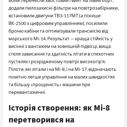
Вони перенесли хвостовий гвинт на лівий борт,
додали пилозахисні фільтри на повітрозабірники,
встановили двигуни ТВ3-117МТ (а пізніше
ВК-2500 з цифровим управлінням), посилили
броню кабіни та оптимізували трансмісію від
морського Мі-14. Результат — краща стійкість у
висінні з вантажем на зовнішній підвісці, вища
стеля зависання та здатність літати в спекотних
пустелях і розрідженому повітрі високогір’я.
Пілоти, які літали і на Мі-8, і на Мі-17, відзначають
помітно легше управління на малих швидкостях
та більшу «прощеність» машини при
перевантаженні.
Історія створення: як Мі-8
перетворився на