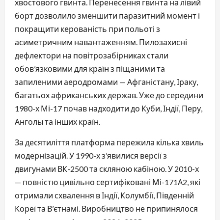
хвостового гвинта. Перенесення гвинта на лівий
борт дозволило зменшити паразитний момент і
покращити керованість при польоті з
асиметричним навантаженням. Пилозахисні
дефлектори на повітрозабірниках стали
обов’язковими для країн з піщаними та
запиленими аеродромами — Афганістану, Іраку,
багатьох африканських держав. Уже до середини
1980-х Мі-17 почав надходити до Куби, Індії, Перу,
Анголы та інших країн.
За десятиліття платформа пережила кілька хвиль
модернізацій. У 1990-х з’явилися версії з
двигунами ВК-2500 та скляною кабіною. У 2010-х
— повністю цивільно сертифіковані Мі-171А2, які
отримали схвалення в Індії, Колумбії, Південній
Кореї та В’єтнамі. Виробництво не припинялося