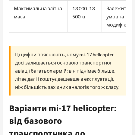
Максимальна злітна
13 000–13
Залежить ві
маса
500 кг
умов та
модифікації
Ці цифри пояснюють, чому mi-17 helicopter
досі залишається основою транспортної
авіації багатьох армій: він піднімає більше,
літає далі і коштує дешевше в експлуатації,
ніж більшість західних аналогів того ж класу.
Варіанти mi-17 helicopter:
від базового
транспортника до