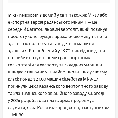
mi-17 helicopter, відомий у світі також як Мі-17 або
експортна версія радянського Мі-8МТ, — це
середній багатоцільовий вертоліт, який поєднує
простоту конструкції з вражаючою живучістю та
здатністю працювати там, де інші машини
здаються. Розроблений у 1970-х як відповідь на
потребу в потужнішому транспортному
гелікоптері для експорту та складних умов, він
швидко став одним із найпоширеніших у своєму
класі: понад 12 000 машин сімейства Мі-8/17
покинули цехи Казанського вертолітного заводу
та Улан-Удінського авіаційного заводу. Сьогодні,
у 2026 році, базова платформа продовжує
служити, хоча Росія вже працює над наступником
— Мі-80.