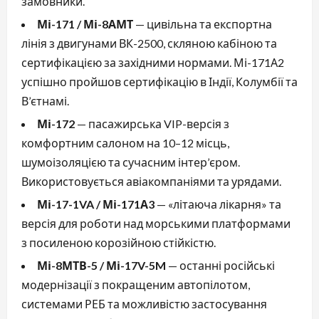
замовники.
Мі-171 / Мі-8АМТ
— цивільна та експортна
лінія з двигунами ВК-2500, скляною кабіною та
сертифікацією за західними нормами. Мі-171А2
успішно пройшов сертифікацію в Індії, Колумбії та
В’єтнамі.
Мі-172
— пасажирська VIP-версія з
комфортним салоном на 10–12 місць,
шумоізоляцією та сучасним інтер’єром.
Використовується авіакомпаніями та урядами.
Мі-17-1VA / Мі-171А3
— «літаюча лікарня» та
версія для роботи над морськими платформами
з посиленою корозійною стійкістю.
Мі-8МТВ-5 / Мі-17V-5M
— останні російські
модернізації з покращеним автопілотом,
системами РЕБ та можливістю застосування