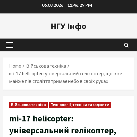
Skip
06.08.2026
11:46:30 PM
to
content
НГУ Інфо
Primary
Menu
Home
Військова техніка
mi-17 helicopter: універсальний гелікоптер, що вже
майже пів століття тримає небо в своїх руках
Військова техніка
Технології, техніка та гаджети
mi-17 helicopter:
універсальний гелікоптер,