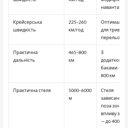
навантажен
Крейсерська
225–260
Оптимальн
швидкість
км/год
для тривали
перельотів
Практична
465–800
З
дальність
км
додатковим
баками — д
800 км
Практична стеля
5000–6000
Стеля
м
зависання
поза зоною
впливу земл
— до 4000 м