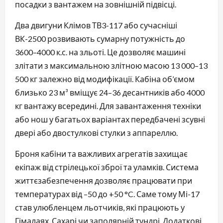
посадки з вантажем на зовнішній підвісці.
Два двигуни Клімов ТВ3-117 або сучасніші
ВК-2500 розвивають сумарну потужність до
3600–4000 к.с. на зльоті. Це дозволяє машині
злітати з максимальною злітною масою 13 000–13
500 кг залежно від модифікації. Кабіна об’ємом
близько 23 м³ вміщує 24–36 десантників або 4000
кг вантажу всередині. Для завантаження техніки
або нош у багатьох варіантах передбачені зсувні
двері або двостулкові стулки з аппареллю.
Броня кабіни та важливих агрегатів захищає
екіпаж від стрілецької зброї та уламків. Система
життєзабезпечення дозволяє працювати при
температурах від –50 до +50 °C. Саме тому Мі-17
став улюбленцем льотчиків, які працюють у
Гімалаях, Сахарі чи заполярній тундрі. Додаткові