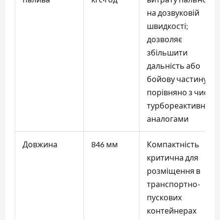
на дозвуковій
швидкості;
дозволяє
збільшити
дальність або
бойову частину
порівняно з чисто
турбореактивним
аналогами
Довжина
846 мм
Компактність
критична для
розміщення в
транспортно-
пускових
контейнерах