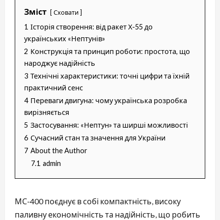
Зміст
Сховати
1
Історія створення: від ракет Х-55 до
українських «Нептунів»
2
Конструкція та принцип роботи: простота, що
народжує надійність
3
Технічні характеристики: точні цифри та їхній
практичний сенс
4
Переваги двигуна: чому українська розробка
вирізняється
5
Застосування: «Нептун» та ширші можливості
6
Сучасний стан та значення для України
7
About the Author
7.1
admin
МС-400 поєднує в собі компактність, високу
паливну економічність та надійність, що робить