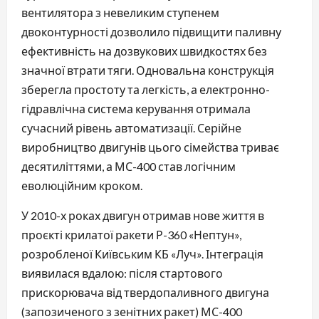
вентилятора з невеликим ступенем
двоконтурності дозволило підвищити паливну
ефективність на дозвукових швидкостях без
значної втрати тяги. Одновальна конструкція
зберегла простоту та легкість, а електронно-
гідравлічна система керування отримала
сучасний рівень автоматизації. Серійне
виробництво двигунів цього сімейства триває
десятиліттями, а МС-400 став логічним
еволюційним кроком.
У 2010-х роках двигун отримав нове життя в
проєкті крилатої ракети Р-360 «Нептун»,
розробленої Київським КБ «Луч». Інтеграція
виявилася вдалою: після стартового
прискорювача від твердопаливного двигуна
(запозиченого з зенітних ракет) МС-400