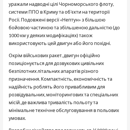
уражали надводні цілі Чорноморського флоту,
системи ППО в Криму та об’єкти на території
Росії. Подовжені версії «Нептун» з більшою
бойовою частиною та збільшеною дальністю (до
1000 км у деяких модифікаціях) також
використовують цей двигун або його похідні.
Окрім військових ракет, двигун офіційно
позиціонується для дозвукових цивільних
безпілотних літальних апаратів різного
призначення. Компактність, економічність та
надійність роблять його привабливим для
розвідувальних, моніторингових та спеціальних
місій, де важлива тривалість польоту та
мінімальне технічне обслуговування в польових
умовах.