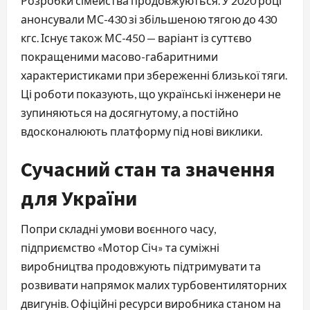
Розробки сімейства продовжуються. У 2020 році
анонсували МС-430 зі збільшеною тягою до 430
кгс. Існує також МС-450 — варіант із суттєво
покращеними масово-габаритними
характеристиками при збереженні близької тяги.
Ці роботи показують, що українські інженери не
зупиняються на досягнутому, а постійно
вдосконалюють платформу під нові виклики.
Сучасний стан та значення
для України
Попри складні умови воєнного часу,
підприємство «Мотор Січ» та суміжні
виробництва продовжують підтримувати та
розвивати напрямок малих турбовентиляторних
двигунів. Офіційні ресурси виробника станом на