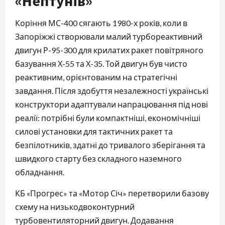
«Нептунів»
Коріння МС-400 сягають 1980-х років, коли в
Запоріжжі створювали малий турбореактивний
двигун Р-95-300 для крилатих ракет повітряного
базування Х-55 та Х-35. Той двигун був чисто
реактивним, орієнтованим на стратегічні
завдання. Після здобуття незалежності українські
конструктори адаптували напрацювання під нові
реалії: потрібні були компактніші, економічніші
силові установки для тактичних ракет та
безпілотників, здатні до тривалого зберігання та
швидкого старту без складного наземного
обладнання.
КБ «Прогрес» та «Мотор Січ» перетворили базову
схему на низькодвоконтурний
турбовентиляторний двигун. Додавання