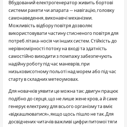
Вбудований електрогенератор живить бортові
системи ракети чи апарата — навігацію, головку
самонаведення, виконавчі механізми.
Можливість відбору повітря дозволяє
використовувати частину стисненого повітря для
потреб літака-носія чи інших систем. Стійкість до
нерівномірності потоку на вході та здатність
самостійно виходити з помпажу забезпечують
надійну роботу під час маневрів, при
низьковисотному польоті над морем або під час
старту в складних метеоумовах.
Для новачків уявити це можна так: двигун працює
подібно до серця, що не лише жене кров, а й саме
генерує електрику для всього організму та вміє
«відкашлюватися», якщо щось пішло не так. Для
досвідчених читачів важливі цифри питомої тяги