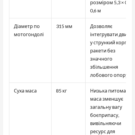
розміром 5,3 × 0,6 ×
0,6 м
Діаметр по
315 мм
Дозволяє
мотогондолі
інтегрувати двигун
у стрункий корпус
ракети без
значного
збільшення
лобового опору
Суха маса
85 кг
Низька питома
маса зменшує
загальну вагу
боєприпасу,
вивільняючи
ресурс для