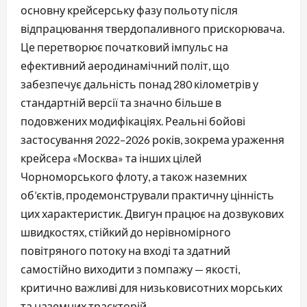
основну крейсерську фазу польоту після
відпрацювання твердопаливного прискорювача.
Це перетворює початковий імпульс на
ефективний аеродинамічний політ, що
забезпечує дальність понад 280 кілометрів у
стандартній версії та значно більше в
подовжених модифікаціях. Реальні бойові
застосування 2022–2026 років, зокрема ураження
крейсера «Москва» та інших цілей
Чорноморського флоту, а також наземних
об’єктів, продемонстрували практичну цінність
цих характеристик. Двигун працює на дозвукових
швидкостях, стійкий до нерівномірного
повітряного потоку на вході та здатний
самостійно виходити з помпажу — якості,
критично важливі для низьковисотних морських
та наземних траєкторій.