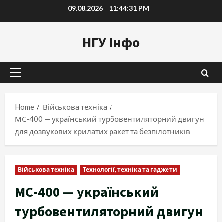
Skip
09.08.2026
11:44:32 PM
to
content
НГУ Інфо
Primary
Menu
Home
Військова техніка
МС-400 — український турбовентиляторний двигун
для дозвукових крилатих ракет та безпілотників
Військова техніка
Технології, техніка та гаджети
МС-400 — український
турбовентиляторний двигун