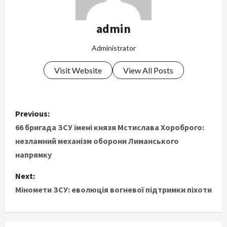
admin
Administrator
Visit Website
View All Posts
P
Previous:
o
66 бригада ЗСУ імені князя Мстислава Хороброго:
незламний механізм оборони Лиманського
s
напрямку
t
Next:
Міномети ЗСУ: еволюція вогневої підтримки піхоти
n
a