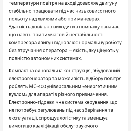
температури повітря на вході дозволяє двигуну
стабільно працювати під час низьковисотного
польоту над хвилями або при маневрах.
Здатність довільно виходити з помпажу означає,
що навіть при тимчасовій нестабільності
компресора двигун відновлює нормальну роботу
без втручання оператора — якість, яку цінують у
повністю автономних системах.
Компактна одновальна конструкція, вбудований
електрогенератор та можливість відбору повітря
роблять МС-400 універсальним «енергетичним
вузлом» для апаратів різного призначення.
Електронно-гідравлічна система керування, що
не потребує регулювань під час зберігання та
експлуатації, спрощує логістику та зменшує
вимоги до кваліфікації обслуговуючого