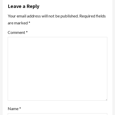
v
Leave a Reply
i
Your email address will not be published.
Required fields
are marked
*
g
Comment
*
a
t
i
o
n
Name
*