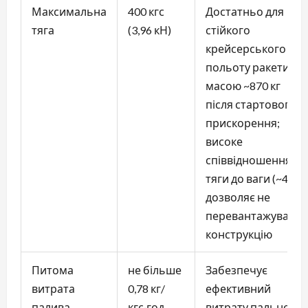
Максимальна
400 кгс
Достатньо для
тяга
(3,96 кН)
стійкого
крейсерського
польоту ракети
масою ~870 кг
після стартового
прискорення;
високе
співвідношення
тяги до ваги (~4,75)
дозволяє не
перевантажувати
конструкцію
Питома
не більше
Забезпечує
витрата
0,78 кг/
ефективний
палива
кгс·год
витрату пального