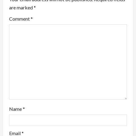
i
are marked
*
g
Comment
*
a
t
i
o
n
Name
*
Email
*