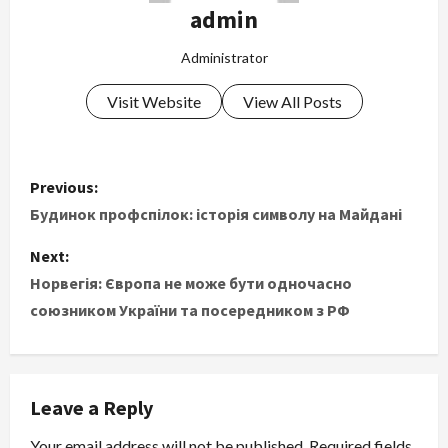
admin
Administrator
Visit Website
View All Posts
P
Previous:
o
Будинок профспілок: історія символу на Майдані
s
Next:
Норвегія: Європа не може бути одночасно
t
союзником України та посередником з РФ
n
a
Leave a Reply
v
Your email address will not be published.
Required fields