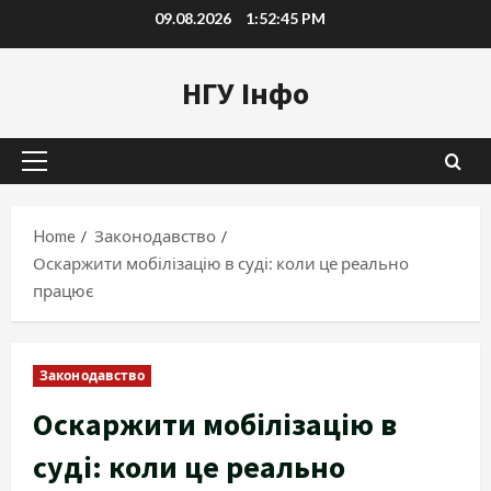
Skip
09.08.2026
1:52:46 PM
to
content
НГУ Інфо
Primary
Menu
Home
Законодавство
Оскаржити мобілізацію в суді: коли це реально
працює
Законодавство
Оскаржити мобілізацію в
суді: коли це реально