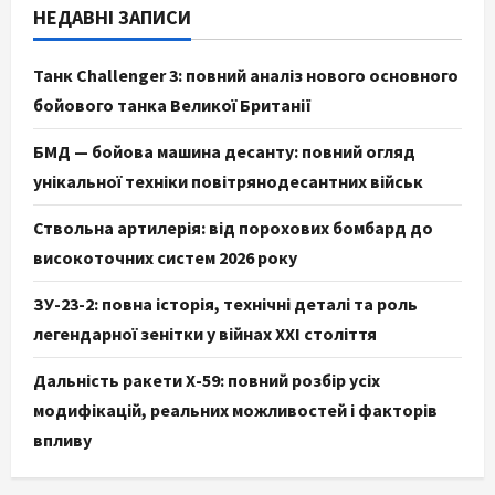
НЕДАВНІ ЗАПИСИ
Танк Challenger 3: повний аналіз нового основного
бойового танка Великої Британії
БМД — бойова машина десанту: повний огляд
унікальної техніки повітрянодесантних військ
Ствольна артилерія: від порохових бомбард до
високоточних систем 2026 року
ЗУ-23-2: повна історія, технічні деталі та роль
легендарної зенітки у війнах XXI століття
Дальність ракети Х-59: повний розбір усіх
модифікацій, реальних можливостей і факторів
впливу