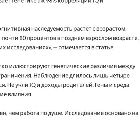
ает генетике аж 98% корреляции IQ и
Когнитивная наследуемость растет с возрастом,
 почти 80 процентов в позднем взрослом возрасте,
х исследованиях», — отмечается в статье.
етко иллюстрируют генетические различия между
ограничения. Наблюдение длилось лишь четыре
. Не учли IQ и доходы родителей. Гены и среда
ие влияния.
ен, чем работа по душе. Исследование основано на