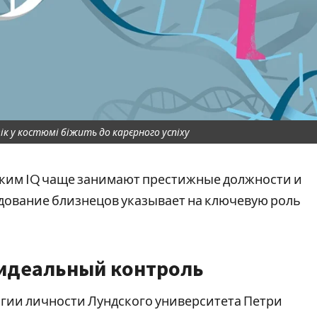
ік у костюмі біжить до карєрного успіху
оким IQ чаще занимают престижные должности и
дование близнецов указывает на ключевую роль
 идеальный контроль
огии личности Лундского университета Петри