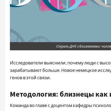
Спіраль ДНК з близнюками: чолов
Исследователи выяснили, почему люди с выс
зарабатывают больше. Новое немецкое иссле
генов в этой связи.
Методология: близнецы как
Команда во главе с доцентом кафедры психол