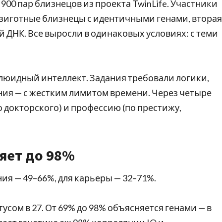
00 пар близнецов из проекта TwinLife. Участники
озиготные близнецы с идентичными генами, вторая
 ДНК. Все выросли в одинаковых условиях: с теми
флюидный интеллект. Задания требовали логики,
ия — с жестким лимитом времени. Через четыре
 докторского) и профессию (по престижу,
яет до 98%
ия — 49–66%, для карьеры — 32–71%.
атусом в 27. От 69% до 98% объясняется генами — в