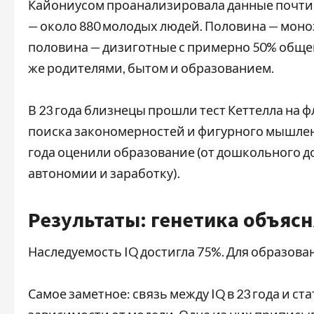
Кайониусом проанализировала данные почти 9
— около 880 молодых людей. Половина — мон
половина — дизиготные с примерно 50% общей
же родителями, бытом и образованием.
В 23 года близнецы прошли тест Кеттелла на 
поиска закономерностей и фигурного мышлен
года оценили образование (от дошкольного до
автономии и заработку).
Результаты: генетика объясн
Наследуемость IQ достигла 75%. Для образован
Самое заметное: связь между IQ в 23 года и ст