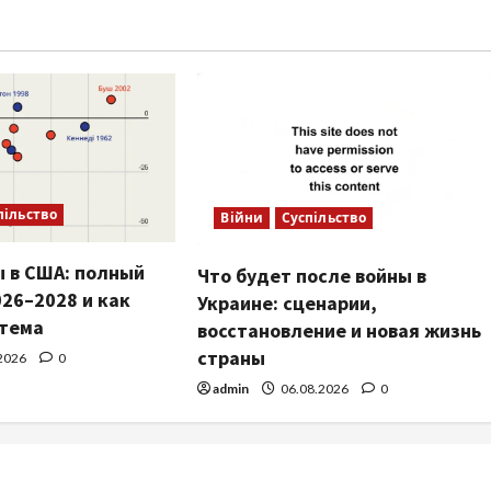
пільство
Війни
Суспільство
 в США: полный
Что будет после войны в
26–2028 и как
Украине: сценарии,
стема
восстановление и новая жизнь
страны
2026
0
admin
06.08.2026
0