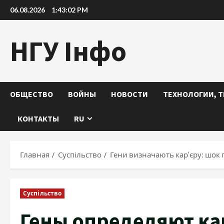
Перейти
06.08.2026
1:43:03 PM
к
содержимому
НГУ Інфо
ОБЩЕСТВО
ВОЙНЫ
НОВОСТИ
ТЕХНОЛОГИИ, Т
КОНТАКТЫ
RU
Главная
Суспільство
Гени визначають кар’єру: шок
Суспільство
Гены определяют ка