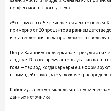
зависимости от модели. Одна из них приписыв
профессионального успеха.
«Это само по себе не является чем-то новым. 
примерно от 20 процентов в раннем детстве до
и эта тенденция была прослежена в предыдущи
Петри Кайониус подчеркивает: результаты ч
людьми. В то же время авторы указывают на 
года — период, когда карьеры еще формируются
взаимодействуют, что усложняет распределен
Кайониус советует молодым: статус менее важ
данных источника.