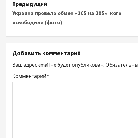
Н
Предыдущий
Украина провела обмен «205 на 205»: кого
а
освободили (фото)
в
и
Добавить комментарий
г
Ваш адрес email не будет опубликован.
Обязательны
а
Комментарий
*
ц
и
я
п
о