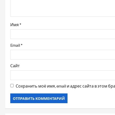
з
а
Имя
*
п
и
Email
*
с
я
Сайт
м
Сохранить моё имя, email и адрес сайта в этом 