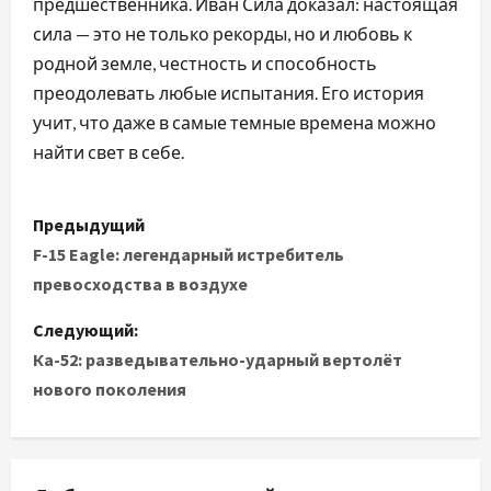
предшественника. Иван Сила доказал: настоящая
сила — это не только рекорды, но и любовь к
родной земле, честность и способность
преодолевать любые испытания. Его история
учит, что даже в самые темные времена можно
найти свет в себе.
Н
Предыдущий
а
F-15 Eagle: легендарный истребитель
превосходства в воздухе
в
Следующий:
и
Ка-52: разведывательно-ударный вертолёт
нового поколения
г
а