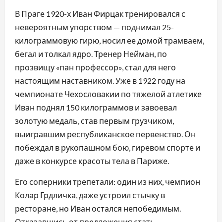
В Праге 1920-х Иван Фирцак тренировался с
невероятным упорством — поднимал 25-
килограммовую гирю, носил ее домой трамваем,
бегал и толкал ядро. Тренер Нейман, по
прозвищу «пан профессор», стал для него
настоящим наставником. Уже в 1922 году на
чемпионате Чехословакии по тяжелой атлетике
Иван поднял 150 килограммов и завоевал
золотую медаль, став первым грузчиком,
выигравшим республиканское первенство. Он
побеждал в рукопашном бою, гиревом спорте и
даже в конкурсе красоты тела в Париже.
Его соперники трепетали: один из них, чемпион
Колар Грдличка, даже устроил стычку в
ресторане, но Иван остался непобедимым.
Отказавшись от предложения стать