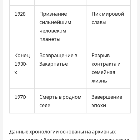
1928
Признание
Пик мировой
сильнейшим
славы
человеком
планеты
Конец
Возвращение в
Разрыв
1930-
Закарпатье
контракта и
х
семейная
жизнь
1970
Смерть в родном
Завершение
селе
эпохи
Данные хронологии основаны на архивных
материалах и биографических источниках, таких