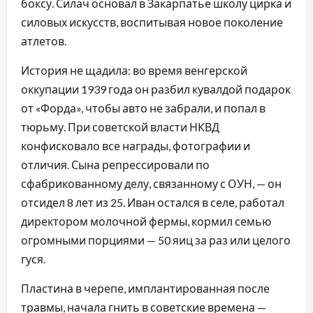
боксу. Силач основал в Закарпатье школу цирка и
силовых искусств, воспитывая новое поколение
атлетов.
История не щадила: во время венгерской
оккупации 1939 года он разбил кувалдой подарок
от «Форда», чтобы авто не забрали, и попал в
тюрьму. При советской власти НКВД
конфисковало все награды, фотографии и
отличия. Сына репрессировали по
сфабрикованному делу, связанному с ОУН, — он
отсидел 8 лет из 25. Иван остался в селе, работал
директором молочной фермы, кормил семью
огромными порциями — 50 яиц за раз или целого
гуся.
Пластина в черепе, имплантированная после
травмы, начала гнить в советские времена —