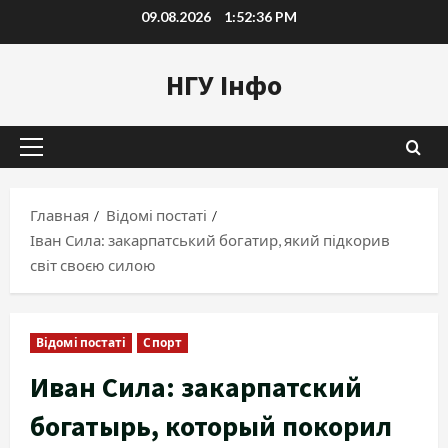
Перейти
09.08.2026
1:52:37 PM
к
содержимому
НГУ Інфо
Основное
меню
Главная
Відомі постаті
Іван Сила: закарпатський богатир, який підкорив
світ своєю силою
Відомі постаті
Спорт
Иван Сила: закарпатский
богатырь, который покорил