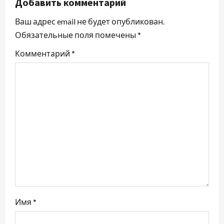
ц
Добавить комментарий
и
Ваш адрес email не будет опубликован.
Обязательные поля помечены
*
я
Комментарий
*
п
о
з
а
п
и
с
Имя
*
я