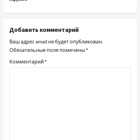
г
а
ц
Добавить комментарий
и
Ваш адрес email не будет опубликован.
Обязательные поля помечены
*
я
Комментарий
*
п
о
з
а
п
и