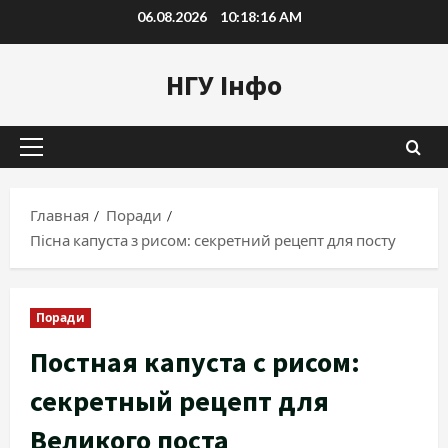
Перейти
06.08.2026
10:18:17 AM
к
содержимому
НГУ Інфо
Основное
меню
Главная
Поради
Пісна капуста з рисом: секретний рецепт для посту
Поради
Постная капуста с рисом:
секретный рецепт для
Великого поста