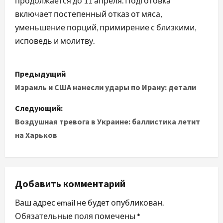
продолжается до 11 апреля. Подготовка
включает постепенный отказ от мяса,
уменьшение порций, примирение с близкими,
исповедь и молитву.
Н
Предыдущий
а
Израиль и США нанесли удары по Ирану: детали
в
Следующий:
Воздушная тревога в Украине: баллистика летит
и
на Харьков
г
а
Добавить комментарий
ц
Ваш адрес email не будет опубликован.
и
Обязательные поля помечены
*