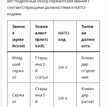
Вот подробный обзор сержантских званий с
соответствующими должностями и NATO-
кодами:
Звани
Эквив
Типов
е
алент
NATO-
ая
(арме
(флотс
код
должн
йское)
кий)
ость
Млад
Старш
Коман
ший
ина 2-
дир
OR-5
сержа
й
отделе
нт
статьи
ния
Старш
Коман
Сержа
ина 1-
дир
OR-6
нт
й
расчет