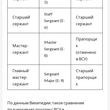
5)
Staff
Старший
Старший
Sergeant (E-
сержант
сержант
6)
Прапорщи
Master
Мастер-
к
Sergeant (E-
сержант
(отменено
8)
в ВСУ)
Главный
Старший
Sergeant
мастер-
прапорщи
Major (E-9)
сержант
к
По данным Википедии, такое сравнение
подчеркивает прогресс ВСУ в