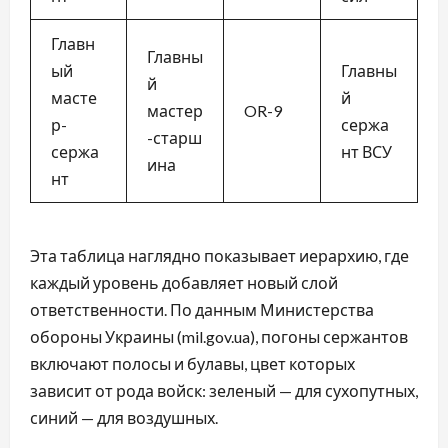
Главн
Главны
ый
Главны
й
масте
й
мастер
OR-9
р-
сержа
-старш
сержа
нт ВСУ
ина
нт
Эта таблица наглядно показывает иерархию, где
каждый уровень добавляет новый слой
ответственности. По данным Министерства
обороны Украины (mil.gov.ua), погоны сержантов
включают полосы и булавы, цвет которых
зависит от рода войск: зеленый — для сухопутных,
синий — для воздушных.