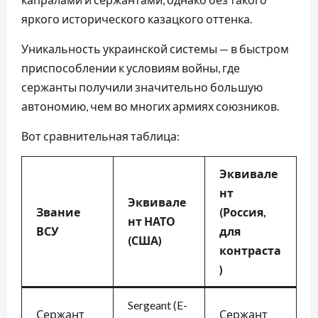
яркого исторического казацкого оттенка.
Уникальность украинской системы — в быстром
приспособлении к условиям войны, где
сержанты получили значительно большую
автономию, чем во многих армиях союзников.
Вот сравнительная таблица:
Эквивале
нт
Эквивале
Звание
(Россия,
нт НАТО
ВСУ
для
(США)
контраста
)
Sergeant (E-
Сержант
Сержант