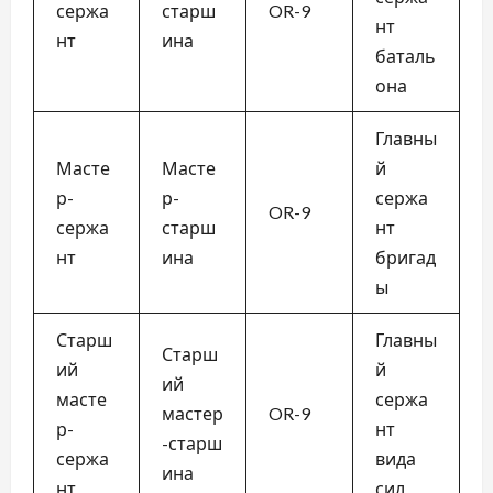
сержа
старш
OR-9
нт
нт
ина
баталь
она
Главны
Масте
Масте
й
р-
р-
сержа
OR-9
сержа
старш
нт
нт
ина
бригад
ы
Старш
Главны
Старш
ий
й
ий
масте
сержа
мастер
OR-9
р-
нт
-старш
сержа
вида
ина
нт
сил