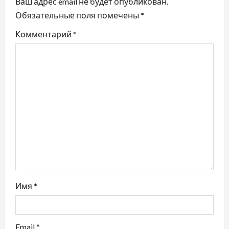
Ваш адрес email не будет опубликован.
и
Обязательные поля помечены
*
я
Комментарий
*
п
о
з
а
п
и
с
Имя
*
я
Email
*