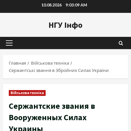
Перейти
10.08.2026
9:03:10 AM
к
содержимому
НГУ Інфо
Основное
меню
Главная
Військова техніка
Сержантські звання в Збройних Силах України
Військова техніка
Сержантские звания в
Вооруженных Силах
Украины