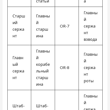
статьи
а
Главны
Старш
Главны
й
ий
й
OR-7
сержа
сержа
старш
нт
нт
ина
взвода
Главны
Главны
Главн
й
й
ый
корабе
OR-8
сержа
сержа
льный
нт
нт
старш
роты
ина
Главны
й
Штаб-
Штаб-
сержа