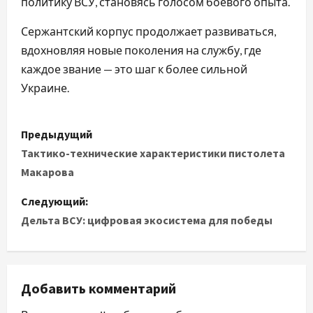
политику ВСУ, становясь голосом боевого опыта.
Сержантский корпус продолжает развиваться,
вдохновляя новые поколения на службу, где
каждое звание — это шаг к более сильной
Украине.
Н
Предыдущий
а
Тактико-технические характеристики пистолета
Макарова
в
Следующий:
и
Дельта ВСУ: цифровая экосистема для победы
г
а
Добавить комментарий
ц