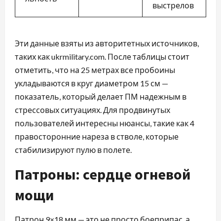
выстрелов
Эти данные взяты из авторитетных источников,
таких как ukrmilitary.com. После таблицы стоит
отметить, что на 25 метрах все пробоины
укладываются в круг диаметром 15 см —
показатель, который делает ПМ надежным в
стрессовых ситуациях. Для продвинутых
пользователей интересны нюансы, такие как 4
правосторонние нареза в стволе, которые
стабилизируют пулю в полете.
Патроны: сердце огневой
мощи
Патрон 9×18 мм — это не просто боеприпас, а