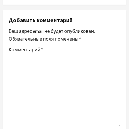
а
ц
Добавить комментарий
и
Ваш адрес email не будет опубликован.
Обязательные поля помечены
*
я
Комментарий
*
п
о
з
а
п
и
с