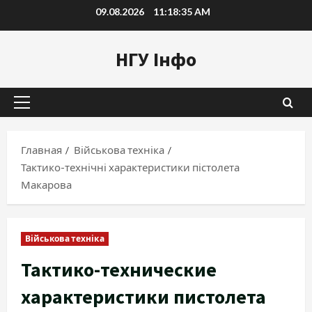
Перейти
09.08.2026
11:18:36 AM
к
содержимому
НГУ Інфо
Основное
меню
Главная
Військова техніка
Тактико-технічні характеристики пістолета
Макарова
Військова техніка
Тактико-технические
характеристики пистолета