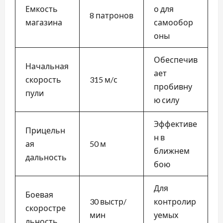
Емкость
о для
8 патронов
магазина
самообор
оны
Обеспечив
Начальная
ает
скорость
315 м/с
пробивну
пули
ю силу
Эффективе
Прицельн
н в
ая
50 м
ближнем
дальность
бою
Для
Боевая
30 выстр/
контролир
скоростре
мин
уемых
льность