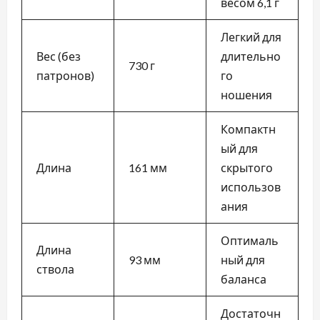
весом 6,1 г
Легкий для
Вес (без
длительно
730 г
патронов)
го
ношения
Компактн
ый для
Длина
161 мм
скрытого
использов
ания
Оптималь
Длина
93 мм
ный для
ствола
баланса
Достаточн