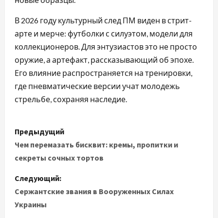
В 2026 году культурный след ПМ виден в стрит-
арте и мерче: футболки с силуэтом, модели для
коллекционеров. Для энтузиастов это не просто
оружие, а артефакт, рассказывающий об эпохе.
Его влияние распространяется на тренировки,
где пневматические версии учат молодежь
стрельбе, сохраняя наследие.
Н
Предыдущий
а
Чем перемазать бисквит: кремы, пропитки и
секреты сочных тортов
в
Следующий:
и
Сержантские звания в Вооруженных Силах
Украины
г