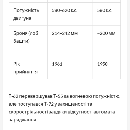
Потужність
580–620 к.с.
580 к.с.
78
двигуна
Броня (лоб
214–242 мм
~200 мм
К
башти)
ек
м
Рік
1961
1958
1
прийняття
Т-62 перевершував Т-55 за вогневою потужністю,
але поступався Т-72 у захищеності та
скорострільності завдяки відсутності автомата
заряджання.