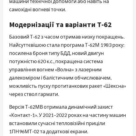
машини технічної допомоги або навіть на
самохідні вогневі точки.
Модернізації та варіанти Т-62
Базовий Т-62 з часом отримав низку покращень.
Найсуттєвішою стала програма Т-62М 1983 року:
посилена броня типу БДД, новий двигун
потужністю 620 к.с., покращена система
управління вогнем «Волна» з лазерним
далекоміром і балістичним обчислювачем,
можливість пуску протитанкових ракет «Шексна»
через ствол гармати.
Версія Т-62МВ отримала динамічний захист
«Контакт-1». У 2021–2022 роках на частину машин
встановили сучасні тепловізійні приціли
1ПН96МТ-02 та додаткові екрани.