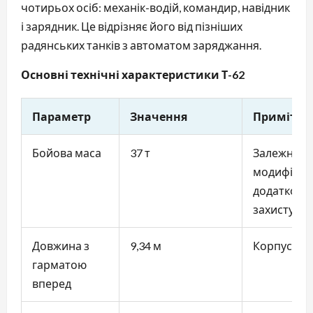
чотирьох осіб: механік-водій, командир, навідник
і зарядник. Це відрізняє його від пізніших
радянських танків з автоматом заряджання.
Основні технічні характеристики Т-62
Параметр
Значення
Примітка
Бойова маса
37 т
Залежно ві
модифікаці
додатково
захисту
Довжина з
9,34 м
Корпус — 6
гарматою
вперед