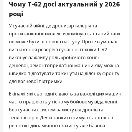
Чому Т-62 досі актуальний у 2026
році
У сучасній війні, де дрони, артилерія та
протитанкові комплекси домінують, старий танк
не може бути основою наступу. Проте в умовах
виснаження резервів сучасної техніки Т-62
виконує важливу роль «робочого коня» —
дешевої, ремонтопридатної машини, яку можна
швидко підготувати та кинути на ділянку фронту
для вогневої підтримки.
Екіпажі, які сьогодні сідають за важелі цих машин,
часто працюють у тісному бойовому відділенні
без сучасних систем захисту від дронів та
тепловізорів. Деякі танки отримують «поля» з
решіток і динамічного захисту, але базова