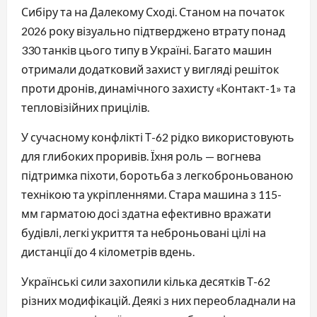
Сибіру та на Далекому Сході. Станом на початок
2026 року візуально підтверджено втрату понад
330 танків цього типу в Україні. Багато машин
отримали додатковий захист у вигляді решіток
проти дронів, динамічного захисту «Контакт-1» та
тепловізійних прицілів.
У сучасному конфлікті Т-62 рідко використовують
для глибоких проривів. Їхня роль — вогнева
підтримка піхоти, боротьба з легкоброньованою
технікою та укріпленнями. Стара машина з 115-
мм гарматою досі здатна ефективно вражати
будівлі, легкі укриття та неброньовані цілі на
дистанції до 4 кілометрів вдень.
Українські сили захопили кілька десятків Т-62
різних модифікацій. Деякі з них переобладнали на