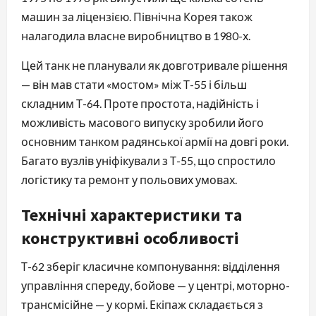
машин за ліцензією. Північна Корея також
налагодила власне виробництво в 1980-х.
Цей танк не планували як довготривале рішення
— він мав стати «мостом» між Т-55 і більш
складним Т-64. Проте простота, надійність і
можливість масового випуску зробили його
основним танком радянської армії на довгі роки.
Багато вузлів уніфікували з Т-55, що спростило
логістику та ремонт у польових умовах.
Технічні характеристики та
конструктивні особливості
Т-62 зберіг класичне компонування: відділення
управління спереду, бойове — у центрі, моторно-
трансмісійне — у кормі. Екіпаж складається з