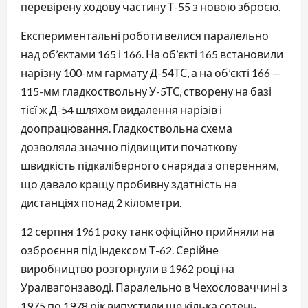
перевірену ходову частину Т-55 з новою зброєю.
Експериментальні роботи велися паралельно
над об’єктами 165 і 166. На об’єкті 165 встановили
нарізну 100-мм гармату Д-54ТС, а на об’єкті 166 —
115-мм гладкоствольну У-5ТС, створену на базі
тієї ж Д-54 шляхом видалення нарізів і
доопрацювання. Гладкоствольна схема
дозволяла значно підвищити початкову
швидкість підкаліберного снаряда з оперенням,
що давало кращу пробивну здатність на
дистанціях понад 2 кілометри.
12 серпня 1961 року танк офіційно прийняли на
озброєння під індексом Т-62. Серійне
виробництво розгорнули в 1962 році на
Уралвагонзаводі. Паралельно в Чехословаччині з
1975 по 1978 рік випустили ще кілька сотень