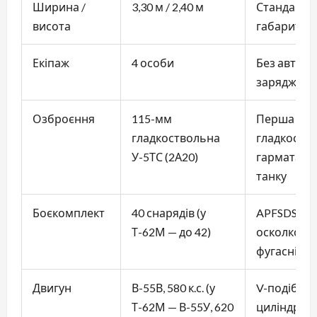
Ширина /
3,30 м / 2,40 м
Стандартн
висота
габарити
Екіпаж
4 особи
Без автом
заряджанн
Озброєння
115-мм
Перша сер
гладкоствольна
гладкоств
У-5ТС (2А20)
гармата на
танку
Боєкомплект
40 снарядів (у
APFSDS, HE
Т-62М — до 42)
осколково
фугасні
Двигун
В-55В, 580 к.с. (у
V-подібний
Т-62М — В-55У, 620
циліндров