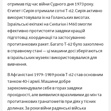
отримав під час війни Судного дня 1973 року.
Єгипет і Сирія отримали сотні Т-62. Сирія активно
використовувала їх на Голанських висотах.
Ізраїльські екіпажі на Centurion і M60 змогли
ефективно протистояти завдяки кращій
підготовці, координації та застосуванню
протитанкових ракет. Багато Т-62 було захоплено
в справному стані — ці машини досі зберігаються
в ізраїльських музеях і використовувалися для
вивчення.
В Афганістані 1979–1989 років Т-62 став основним
танком 40-ї армії. Машини добре
зарекомендували себе в горах завдяки
прохідності, але виявилися вразливими до мін та
протитанкових гранатометів при діях у тісних
долинах. За роки війни радянські війська