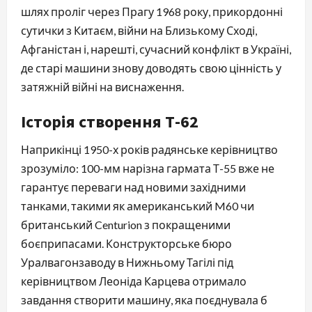
шлях проліг через Прагу 1968 року, прикордонні
сутички з Китаєм, війни на Близькому Сході,
Афганістан і, нарешті, сучасний конфлікт в Україні,
де старі машини знову доводять свою цінність у
затяжній війні на виснаження.
Історія створення Т-62
Наприкінці 1950-х років радянське керівництво
зрозуміло: 100-мм нарізна гармата Т-55 вже не
гарантує переваги над новими західними
танками, такими як американський M60 чи
британський Centurion з покращеними
боєприпасами. Конструкторське бюро
Уралвагонзаводу в Нижньому Тагілі під
керівництвом Леоніда Карцева отримало
завдання створити машину, яка поєднувала б