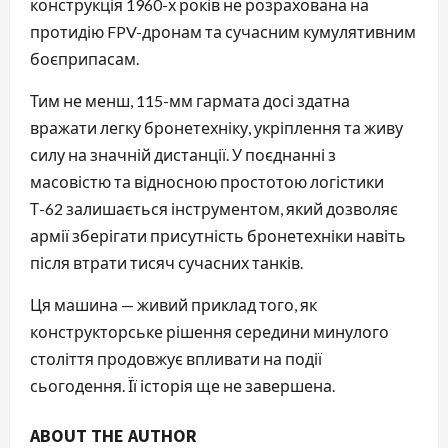
конструкція 1960-х років не розрахована на
протидію FPV-дронам та сучасним кумулятивним
боєприпасам.
Тим не менш, 115-мм гармата досі здатна
вражати легку бронетехніку, укріплення та живу
силу на значній дистанції. У поєднанні з
масовістю та відносною простотою логістики
Т-62 залишається інструментом, який дозволяє
армії зберігати присутність бронетехніки навіть
після втрати тисяч сучасних танків.
Ця машина — живий приклад того, як
конструкторське рішення середини минулого
століття продовжує впливати на події
сьогодення. Її історія ще не завершена.
ABOUT THE AUTHOR