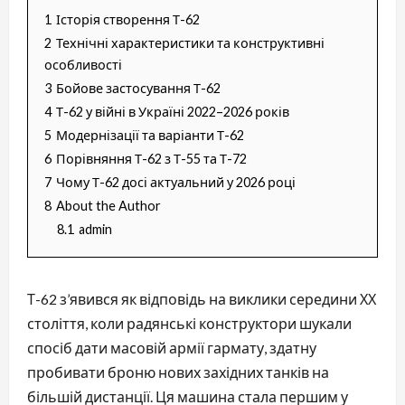
1
Історія створення Т-62
2
Технічні характеристики та конструктивні
особливості
3
Бойове застосування Т-62
4
Т-62 у війні в Україні 2022–2026 років
5
Модернізації та варіанти Т-62
6
Порівняння Т-62 з Т-55 та Т-72
7
Чому Т-62 досі актуальний у 2026 році
8
About the Author
8.1
admin
Т-62 з’явився як відповідь на виклики середини ХХ
століття, коли радянські конструктори шукали
спосіб дати масовій армії гармату, здатну
пробивати броню нових західних танків на
більшій дистанції. Ця машина стала першим у