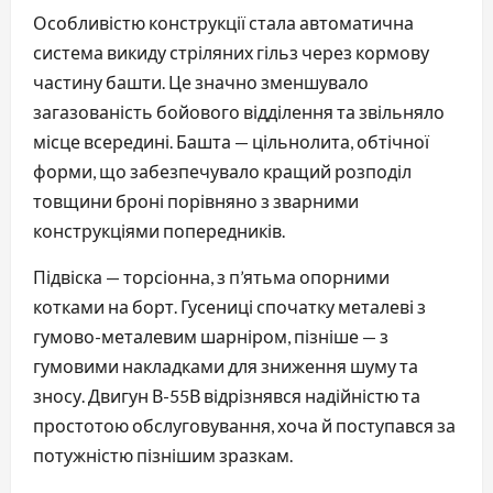
Особливістю конструкції стала автоматична
система викиду стріляних гільз через кормову
частину башти. Це значно зменшувало
загазованість бойового відділення та звільняло
місце всередині. Башта — цільнолита, обтічної
форми, що забезпечувало кращий розподіл
товщини броні порівняно з зварними
конструкціями попередників.
Підвіска — торсіонна, з п’ятьма опорними
котками на борт. Гусениці спочатку металеві з
гумово-металевим шарніром, пізніше — з
гумовими накладками для зниження шуму та
зносу. Двигун В-55В відрізнявся надійністю та
простотою обслуговування, хоча й поступався за
потужністю пізнішим зразкам.