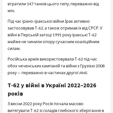
втратили 147 танків цього типу, переважно від
мін.
Під час ірано-іракської війни Ірак активно
застосовував Т-62, а також отримав їх від СРСР. У
війні в Перській затоці 1991 року іракські Т-62
майже не чинили опору сучасним коаліційним
силам.
Російська армія використовувала Т-62 під час
обох чеченських кампаній та війни з Грузією 2008
року — переважно в частинах другої лінії.
Т-62 у війні в Україні 2022–2026
років
З весни 2022 року Росія почала масово
витягувати Т-62 зі складів глибокого зберігання в