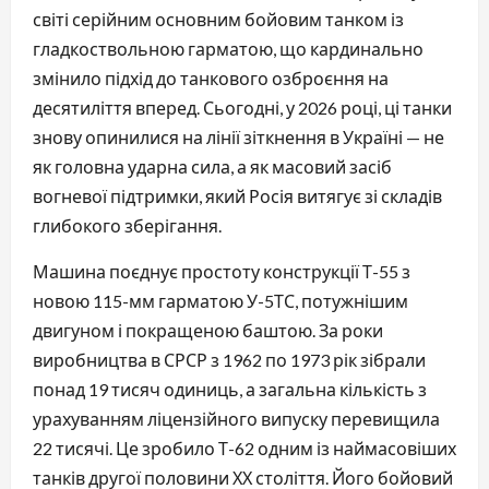
світі серійним основним бойовим танком із
гладкоствольною гарматою, що кардинально
змінило підхід до танкового озброєння на
десятиліття вперед. Сьогодні, у 2026 році, ці танки
знову опинилися на лінії зіткнення в Україні — не
як головна ударна сила, а як масовий засіб
вогневої підтримки, який Росія витягує зі складів
глибокого зберігання.
Машина поєднує простоту конструкції Т-55 з
новою 115-мм гарматою У-5ТС, потужнішим
двигуном і покращеною баштою. За роки
виробництва в СРСР з 1962 по 1973 рік зібрали
понад 19 тисяч одиниць, а загальна кількість з
урахуванням ліцензійного випуску перевищила
22 тисячі. Це зробило Т-62 одним із наймасовіших
танків другої половини ХХ століття. Його бойовий