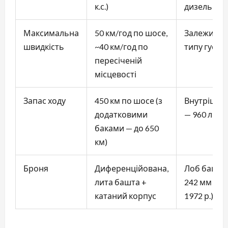
к.с.)
дизель
Максимальна
50 км/год по шосе,
Залежить в
швидкість
~40 км/год по
типу гусен
пересіченій
місцевості
Запас ходу
450 км по шосе (з
Внутрішні 
додатковими
— 960 л
баками — до 650
км)
Броня
Диференційована,
Лоб башти
лита башта +
242 мм (пі
катаний корпус
1972 р.)