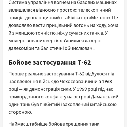
Система управління вогнем на базових машинах
залишалася відносно простою: телескопічний
приціл, двоплощинний стабілізатор «Метеор». Це
дозволяло вести прицільний вогонь на ходу, хоча
й з меншою точністю, ніж у сучасних танків. У
модернізованих версіях з’явилися лазерні
далекоміри та балістичні обчислювачі.
Бойове застосування Т-62
Перше реальне застосування Т-62 відбулося під
час введення військ до Чехословаччини в 1968
році — як демонстрація сили. У 1969 році під час
прикордонного конфлікту на острові Даманський
один танк був підбитий і захоплений китайською
стороною.
Наймасштабніше бойове хрещення танк