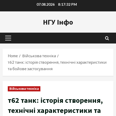
Skip
07.08.2026
8:17:34 PM
to
content
НГУ Інфо
Primary
Menu
Home
Військова техніка
т62 танк: історія створення, технічні характеристики
та бойове застосування
Військова техніка
т62 танк: історія створення,
технічні характеристики та