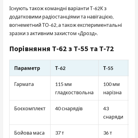
Існують також командні варіанти Т-62К з
додатковими радіостанціями та навігацією,
вогнеметний ТО-62, а також експериментальні
зразки з активним захистом «Дрозд».
Порівняння Т-62 з Т-55 та Т-72
Параметр
Т-62
Т-55
Т-
Гармата
115 мм
100 мм
1
гладкоствольна
нарізна
г
Боєкомплект
40 снарядів
43
45
снаряди
(а
Бойова маса
37 т
36 т
41