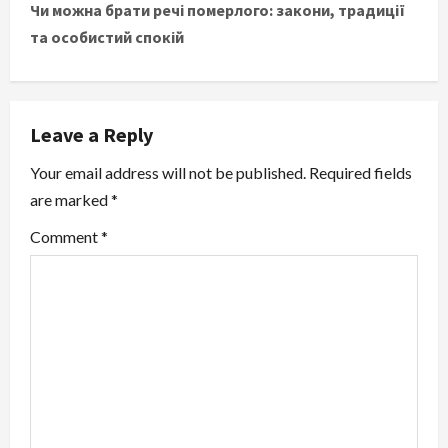
Чи можна брати речі померлого: закони, традиції
t
та особистий спокій
n
a
Leave a Reply
v
Your email address will not be published.
Required fields
i
are marked
*
g
Comment
*
a
t
i
o