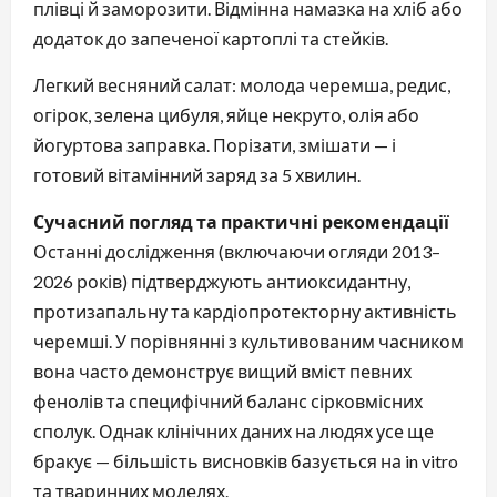
плівці й заморозити. Відмінна намазка на хліб або
додаток до запеченої картоплі та стейків.
Легкий весняний салат: молода черемша, редис,
огірок, зелена цибуля, яйце некруто, олія або
йогуртова заправка. Порізати, змішати — і
готовий вітамінний заряд за 5 хвилин.
Сучасний погляд та практичні рекомендації
Останні дослідження (включаючи огляди 2013–
2026 років) підтверджують антиоксидантну,
протизапальну та кардіопротекторну активність
черемші. У порівнянні з культивованим часником
вона часто демонструє вищий вміст певних
фенолів та специфічний баланс сірковмісних
сполук. Однак клінічних даних на людях усе ще
бракує — більшість висновків базується на in vitro
та тваринних моделях.