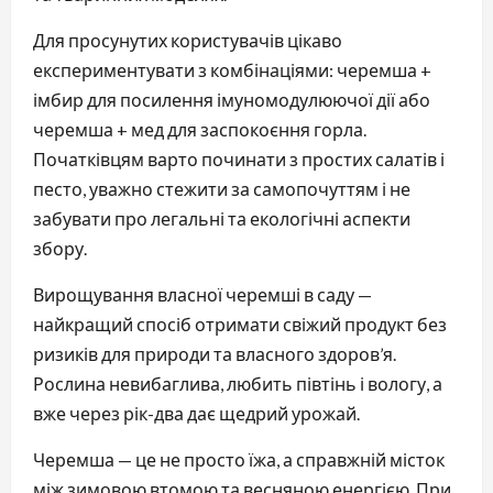
Для просунутих користувачів цікаво
експериментувати з комбінаціями: черемша +
імбир для посилення імуномодулюючої дії або
черемша + мед для заспокоєння горла.
Початківцям варто починати з простих салатів і
песто, уважно стежити за самопочуттям і не
забувати про легальні та екологічні аспекти
збору.
Вирощування власної черемші в саду —
найкращий спосіб отримати свіжий продукт без
ризиків для природи та власного здоров’я.
Рослина невибаглива, любить півтінь і вологу, а
вже через рік-два дає щедрий урожай.
Черемша — це не просто їжа, а справжній місток
між зимовою втомою та весняною енергією. При