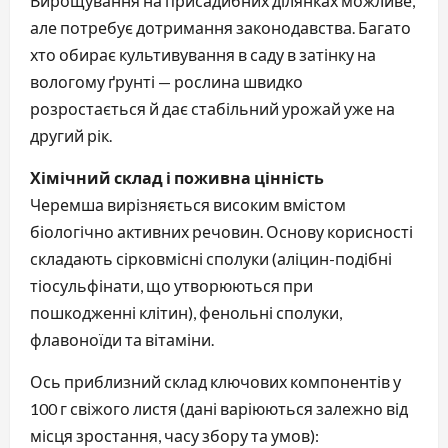
Вирощування на присадибних ділянках можливе,
але потребує дотримання законодавства. Багато
хто обирає культивування в саду в затінку на
вологому ґрунті — рослина швидко
розростається й дає стабільний урожай уже на
другий рік.
Хімічний склад і поживна цінність
Черемша вирізняється високим вмістом
біологічно активних речовин. Основу корисності
складають сірковмісні сполуки (аліцин-подібні
тіосульфінати, що утворюються при
пошкодженні клітин), фенольні сполуки,
флавоноїди та вітаміни.
Ось приблизний склад ключових компонентів у
100 г свіжого листя (дані варіюються залежно від
місця зростання, часу збору та умов):