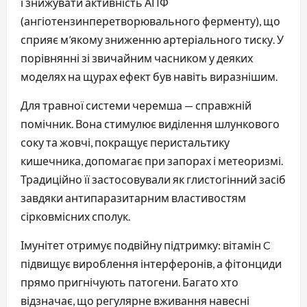
і знижувати активність АПФ
(ангіотензинперетворювального ферменту), що
сприяє м’якому зниженню артеріального тиску. У
порівнянні зі звичайним часником у деяких
моделях на щурах ефект був навіть виразнішим.
Для травної системи черемша — справжній
помічник. Вона стимулює виділення шлункового
соку та жовчі, покращує перистальтику
кишечника, допомагає при запорах і метеоризмі.
Традиційно її застосовували як глистогінний засіб
завдяки антипаразитарним властивостям
сірковмісних сполук.
Імунітет отримує подвійну підтримку: вітамін C
підвищує вироблення інтерферонів, а фітонциди
прямо пригнічують патогени. Багато хто
відзначає, що регулярне вживання навесні