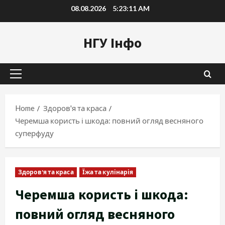
Skip
08.08.2026
5:23:12 AM
to
content
НГУ Інфо
Primary
Menu
Home
Здоров'я та краса
Черемша користь і шкода: повний огляд весняного
суперфуду
Здоров'я та краса
Їжа та кулінарія
Черемша користь і шкода:
повний огляд весняного