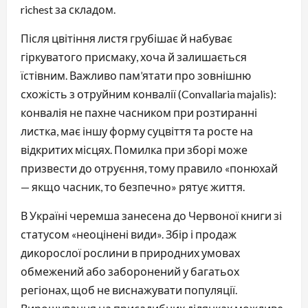
richest за складом.
Після цвітіння листя грубішає й набуває
гіркуватого присмаку, хоча й залишається
їстівним. Важливо пам’ятати про зовнішню
схожість з отруйним конвалії (Convallaria majalis):
конвалія не пахне часником при розтиранні
листка, має іншу форму суцвіття та росте на
відкритих місцях. Помилка при зборі може
призвести до отруєння, тому правило «понюхай
— якщо часник, то безпечно» рятує життя.
В Україні черемша занесена до Червоної книги зі
статусом «неоцінені види». Збір і продаж
дикорослої рослини в природних умовах
обмежений або заборонений у багатьох
регіонах, щоб не виснажувати популяції.