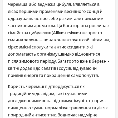
Черемша, або ведмежа цибуля, з’являється в
лісах першими променями весняного сонця й
одразу заявляє про себе різким, але приємним
часниковим ароматом. Ця багаторічна рослина з
сімейства цибулевих (Allium ursinum) не просто
смачна зелень — вона концентрує в собі вітаміни,
сірковмісні сполуки та антиоксиданти, які
допомагають організму швидко відновитися
після зимового періоду. Багато хто вже в березні-
квітні додає її до салатів і соусів, відчуваючи
прилив енергії та покращення самопочуття.
Користь черемші підтверджується як
традиційним досвідом, так і сучасними
дослідженнями: вона підтримує імунітет, сприяє
очищенню судин, нормалізує травлення та діє як
природний антисептик. Водночас надмірне