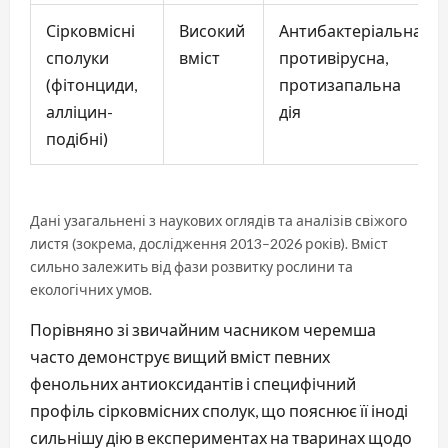
Сірковмісні
Високий
Антибактеріальна,
сполуки
вміст
противірусна,
(фітонциди,
протизапальна
алліцин-
дія
подібні)
Дані узагальнені з наукових оглядів та аналізів свіжого
листя (зокрема, дослідження 2013–2026 років). Вміст
сильно залежить від фази розвитку рослини та
екологічних умов.
Порівняно зі звичайним часником черемша
часто демонструє вищий вміст певних
фенольних антиоксидантів і специфічний
профіль сірковмісних сполук, що пояснює її іноді
сильнішу дію в експериментах на тваринах щодо