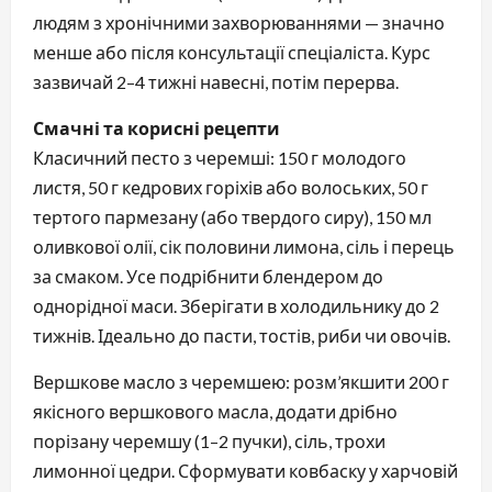
людям з хронічними захворюваннями — значно
менше або після консультації спеціаліста. Курс
зазвичай 2–4 тижні навесні, потім перерва.
Смачні та корисні рецепти
Класичний песто з черемші: 150 г молодого
листя, 50 г кедрових горіхів або волоських, 50 г
тертого пармезану (або твердого сиру), 150 мл
оливкової олії, сік половини лимона, сіль і перець
за смаком. Усе подрібнити блендером до
однорідної маси. Зберігати в холодильнику до 2
тижнів. Ідеально до пасти, тостів, риби чи овочів.
Вершкове масло з черемшею: розм’якшити 200 г
якісного вершкового масла, додати дрібно
порізану черемшу (1–2 пучки), сіль, трохи
лимонної цедри. Сформувати ковбаску у харчовій