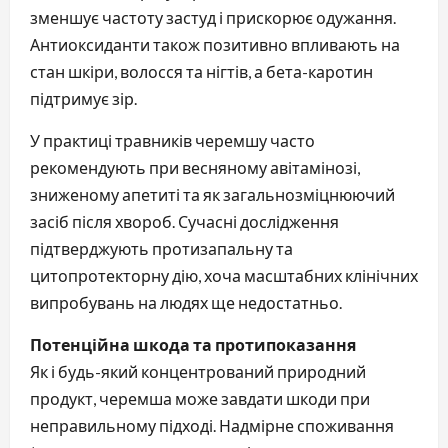
зменшує частоту застуд і прискорює одужання.
Антиоксиданти також позитивно впливають на
стан шкіри, волосся та нігтів, а бета-каротин
підтримує зір.
У практиці травників черемшу часто
рекомендують при весняному авітамінозі,
зниженому апетиті та як загальнозміцнюючий
засіб після хвороб. Сучасні дослідження
підтверджують протизапальну та
цитопротекторну дію, хоча масштабних клінічних
випробувань на людях ще недостатньо.
Потенційна шкода та протипоказання
Як і будь-який концентрований природний
продукт, черемша може завдати шкоди при
неправильному підході. Надмірне споживання