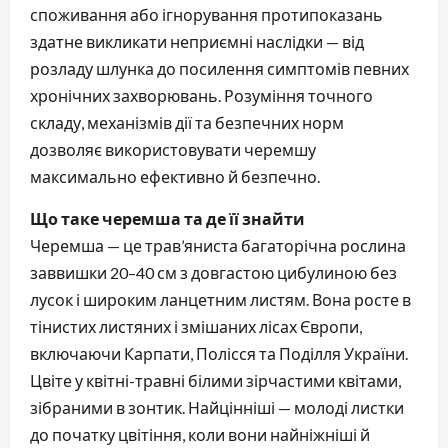
споживання або ігнорування протипоказань
здатне викликати неприємні наслідки — від
розладу шлунка до посилення симптомів певних
хронічних захворювань. Розуміння точного
складу, механізмів дії та безпечних норм
дозволяє використовувати черемшу
максимально ефективно й безпечно.
Що таке черемша та де її знайти
Черемша — це трав’яниста багаторічна рослина
заввишки 20–40 см з довгастою цибулиною без
лусок і широким ланцетним листям. Вона росте в
тінистих листяних і змішаних лісах Європи,
включаючи Карпати, Полісся та Поділля України.
Цвіте у квітні-травні білими зірчастими квітами,
зібраними в зонтик. Найцінніші — молоді листки
до початку цвітіння, коли вони найніжніші й