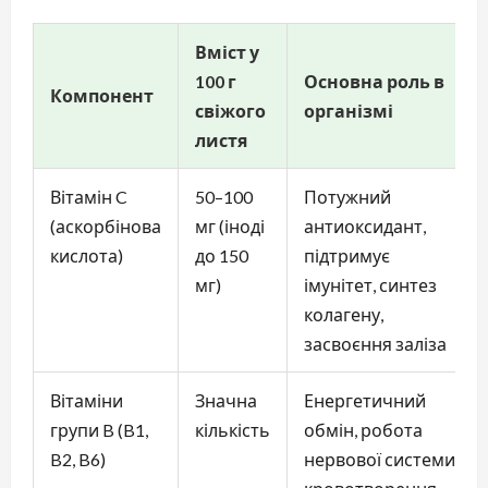
Вміст у
100 г
Основна роль в
Компонент
свіжого
організмі
листя
Вітамін C
50–100
Потужний
(аскорбінова
мг (іноді
антиоксидант,
кислота)
до 150
підтримує
мг)
імунітет, синтез
колагену,
засвоєння заліза
Вітаміни
Значна
Енергетичний
групи B (B1,
кількість
обмін, робота
B2, B6)
нервової системи,