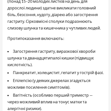
(понад 15–20 молодих листків на день для
дорослої людини) здатне викликати головний
біль, безсоння, нудоту, діарею або загострення
гастриту. Сірковмісні сполуки подразнюють
слизову шлунка та кишечника у чутливих людей.
Протипоказання включають:
Загострення гастриту, виразкової хвороби
шлунка та дванадцятипалої кишки (підвищує
кислотність).
Панкреатит, холецистит, гепатит у гострій фазі.
Епілепсію (у деяких джерелах згадується
можливе посилення симптомів).
Вагітність (особливо перший триместр —
через можливий вплив на тонус матки та
алергічні ризики).