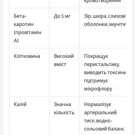
кровотворення
Бета-
До 5 мг
Зір, шкіра, слизові
каротин
оболонки, імунітет
(провітамін
A)
Клітковина
Високий
Покращує
вміст
перистальтику,
виводить токсини,
підтримує
мікрофлору
Калій
Значна
Нормалізує
кількість
артеріальний
тиск, водно-
сольовий баланс