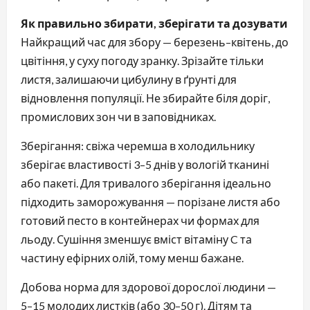
Як правильно збирати, зберігати та дозувати
Найкращий час для збору — березень–квітень, до
цвітіння, у суху погоду зранку. Зрізайте тільки
листя, залишаючи цибулину в ґрунті для
відновлення популяції. Не збирайте біля доріг,
промислових зон чи в заповідниках.
Зберігання: свіжа черемша в холодильнику
зберігає властивості 3–5 днів у вологій тканині
або пакеті. Для тривалого зберігання ідеально
підходить заморожування — порізане листя або
готовий песто в контейнерах чи формах для
льоду. Сушіння зменшує вміст вітаміну C та
частину ефірних олій, тому менш бажане.
Добова норма для здорової дорослої людини —
5–15 молодих листків (або 30–50 г). Дітям та