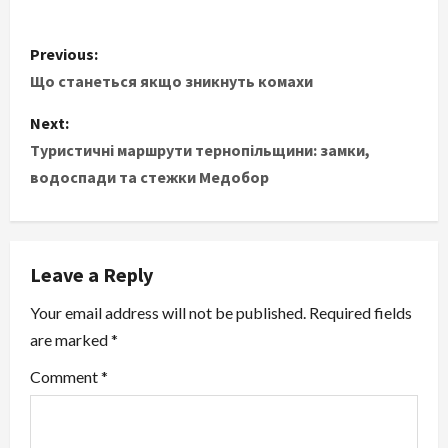
P
Previous:
o
Що станеться якщо зникнуть комахи
s
Next:
Туристичні маршрути тернопільщини: замки,
t
водоспади та стежки Медобор
n
a
Leave a Reply
v
Your email address will not be published.
Required fields
i
are marked
*
g
Comment
*
a