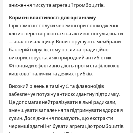
зниження тиску та агрегації тромбоцитів.
Корисні властивості для організму
Сірковмісні сполуки черемші при пошкодженні
клітин перетворюються на активні тіосульфінати
— аналоги алліцину. Вони порушують мембрани
бактерій і вірусів, тому рослина традиційно
використовується як природний антибіотик.
Фітонциди ефективно діють проти стафілококів,
кишкової палички та деяких грибків.
Високий рівень вітаміну C та флавоноїдів
забезпечує потужну антиоксидантну підтримку.
Це допомагає нейтралізувати вільні радикали,
зменшувати запалення та підтримувати здоров’я
судин. Дослідження показують, що екстракти
черемші здатні інгібувати агрегацію тромбоцитів