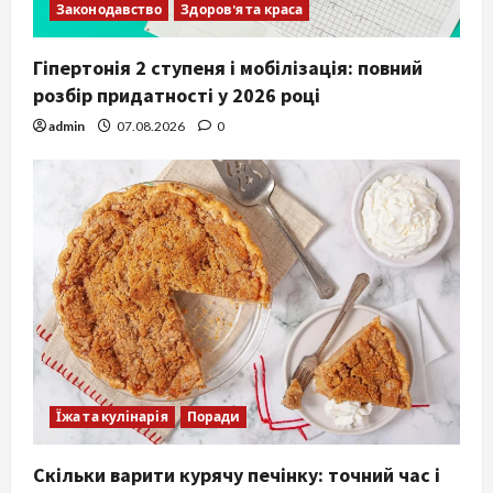
Законодавство
Здоров'я та краса
Гіпертонія 2 ступеня і мобілізація: повний
розбір придатності у 2026 році
admin
07.08.2026
0
Їжа та кулінарія
Поради
Скільки варити курячу печінку: точний час і