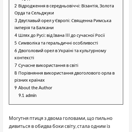
2
Відродження в середньовіччі: Візантія, Золота
Орда та Сельджуки
3
Двуглавый орел у Європі: Священна Римська
імперія та Балкани
4
Шлях до Русі: від Івана III до сучасної Росії
5
Символіка та геральдичні особливості
6
Двоголовий орел в Україні та культурному
контексті
7
Сучасне використання в світі
8
Порівняння використання двоголового орла в
різних країнах
9
About the Author
9.1
admin
Могутня птиця з двома головами, що пильно
дивиться в обидва боки світу, стала одним із