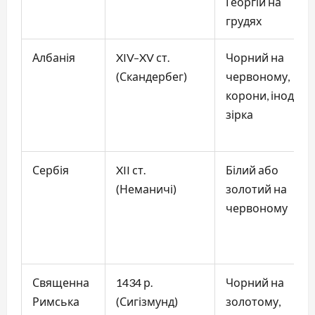
Георгій на
грудях
Албанія
XIV–XV ст.
Чорний на
(Скандербег)
червоному,
корони, іноді
зірка
Сербія
XII ст.
Білий або
(Неманичі)
золотий на
червоному
Священна
1434 р.
Чорний на
Римська
(Сигізмунд)
золотому,