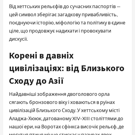
Від хеттських рельєфів до сучасних паспортів —
цей символ зберігає загадкову привабливість,
поєднуючи історію, міфологію та політику в єдине
ціле, що продовжує надихати і провокувати
дискусії.
Корені в давніх
цивілізаціях: від Близького
Сходу до Азії
Найдавніші зображення двоголового орла
сягають бронзового віку і ховаються в руїнах
цивілізацій Близького Сходу. У хеттському місті
Аладжа-Хююк, датованому XIV–XIII століттями до
нашої ери, на Воротах сфінкса височіє рельєф, де
могутня птиця міцно стискає у пазурах двох