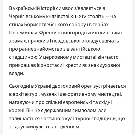
В українській історії символ з’являється в
Чернігівському князівстві XII–XIV століть — на
стінах Борисоглебського собору і в гербах
Перемишля. Фрески в новгородських і київських
храмах, пряжки з Гнёздовського кладу свідчать
про раннє знайомство з візантійською
спадщиною. У церковному мистецтві він часто
прикрашав іконостаси і хрести як знак духовної
влади.
Сьогодні в Україні двоголовий орел зустрічається
в архітектурі, музеях і декоративному мистецтві,
нагадуючи про спільні європейські та східні
корені. Він не є державним символом, але
залишається частиною культурної спадщини, що
з’єднує минуле з сьогоденням.