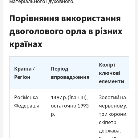
матеріального і духовного.
Порівняння використання
двоголового орла в різних
країнах
Колір і
Країна /
Період
ключові
Регіон
впровадження
елементи
Російська
1497 р. (Іван III),
Золотий на
Федерація
остаточно 1993
червоному,
р.
три корони,
скіпетр,
держава,