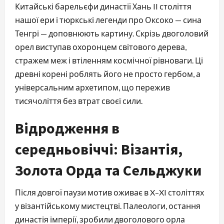
Китайські барельєфи династії Хань II століття
нашої ери і тюркські легенди про Оксоко — сина
Тенгрі — доповнюють картину. Скрізь двоголовий
орел виступав охоронцем світового дерева,
стражем меж і втіленням космічної рівноваги. Ці
древні корені роблять його не просто гербом, а
універсальним архетипом, що пережив
тисячоліття без втрат своєї сили.
Відродження в
середньовіччі: Візантія,
Золота Орда та Сельджуки
Після довгої паузи мотив оживає в X–XI століттях
у візантійському мистецтві. Палеологи, остання
династія імперії, зробили двоголового орла