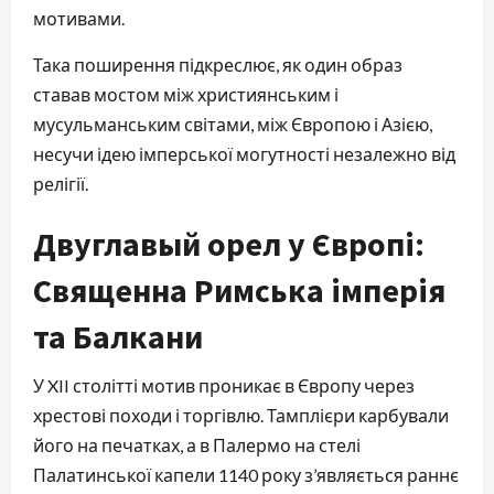
мотивами.
Така поширення підкреслює, як один образ
ставав мостом між християнським і
мусульманським світами, між Європою і Азією,
несучи ідею імперської могутності незалежно від
релігії.
Двуглавый орел у Європі:
Священна Римська імперія
та Балкани
У XII столітті мотив проникає в Європу через
хрестові походи і торгівлю. Тамплієри карбували
його на печатках, а в Палермо на стелі
Палатинської капели 1140 року з’являється раннє