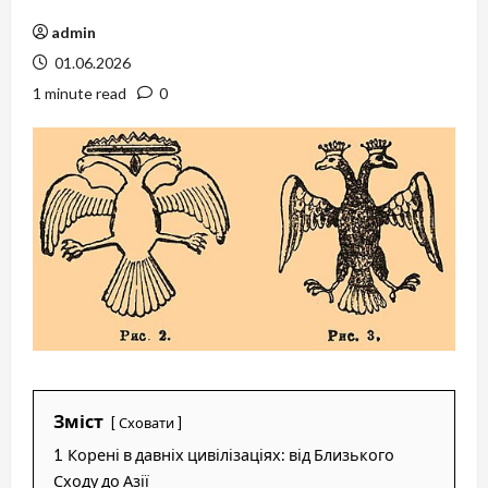
admin
01.06.2026
1 minute read
0
Зміст
Сховати
1
Корені в давніх цивілізаціях: від Близького
Сходу до Азії