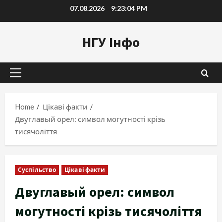
Skip
07.08.2026
9:23:06 PM
to
content
НГУ Інфо
Primary
Menu
Home
Цікаві факти
Двуглавый орел: символ могутності крізь
тисячоліття
Суспільство
Цікаві факти
Двуглавый орел: символ
могутності крізь тисячоліття