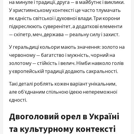
на минуле і традиції, друга — в майбутнє і виклики.
У християнському контексті це часто тлумачать
як єдність світської і духовної влади. Три корони
підкреслюють суверенітет, а додаткові елементи
— скіпетр, меч, держава — реальну силу і захист.
У геральдиці кольори мають значення: золото на
червоному — багатство і мужність, чорний на
золотому — стійкість і велич. Німби навколо голів
у європейській традиції додають сакральності.
Такі деталі роблять кожен варіант унікальним,
але об’єднаним спільною ідеєю непереможної
єдності.
Двоголовий орел в Україні
та культурному контексті