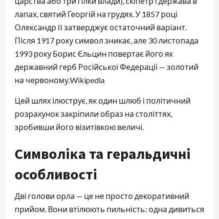
царства або три гілки влади), скіпетр і держава в
лапах, святий Георгій на грудях. У 1857 році
Олександр II затверджує остаточний варіант.
Після 1917 року символ зникає, але 30 листопада
1993 року Борис Єльцин повертає його як
державний герб Російської Федерації — золотий
на червоному.⁠Wikipedia
Цей шлях ілюструє, як один шлюб і політичний
розрахунок закріпили образ на століттях,
зробивши його візитівкою величі.
Символіка та геральдичні
особливості
Дві голови орла — це не просто декоративний
прийом. Вони втілюють пильність: одна дивиться