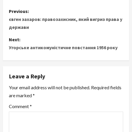
P
Previous:
o
євген захаров: правозахисник, який вигриз права у
держави
s
Next:
t
Угорське антикомуністичне повстання 1956 року
n
a
Leave a Reply
v
Your email address will not be published.
Required fields
i
are marked
*
g
Comment
*
a