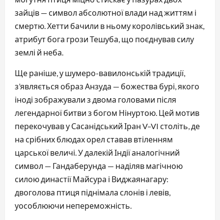
зайців — символ абсолютної влади над життям і
смертю. Хетти бачили в ньому королівський знак,
атрибут бога грози Тешуба, що поєднував силу
землі й неба.
Ще раніше, у шумеро-вавилонській традиції,
з’являється образ Анзуда — божества бурі, якого
іноді зображували з двома головами після
легендарної битви з богом Нінуртою. Цей мотив
перекочував у Сасанідський Іран V–VI століть, де
на срібних блюдах орел ставав втіленням
царської величі. У далекій Індії аналогічний
символ — Гандаберунда — наділяв магічною
силою династії Майсура і Виджаянагару:
двоголова птиця піднімала слонів і левів,
уособлюючи непереможність.