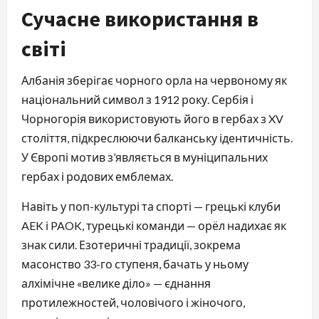
Сучасне використання в
світі
Албанія зберігає чорного орла на червоному як
національний символ з 1912 року. Сербія і
Чорногорія використовують його в гербах з XV
століття, підкреслюючи балканську ідентичність.
У Європі мотив з’являється в муніципальних
гербах і родових емблемах.
Навіть у поп-культурі та спорті — грецькі клуби
AEK і PAOK, турецькі команди — орёл надихає як
знак сили. Езотеричні традиції, зокрема
масонство 33-го ступеня, бачать у ньому
алхімічне «велике діло» — єднання
протилежностей, чоловічого і жіночого,