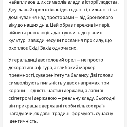
найвпливовіших символів влади в історії людства.
Двуглавый орел втілює ідею єдності, пильності та
домінування над просторами — від бронзового
віку до наших днів. Цей образ пережив імперії,
війни та революції, адаптуючись до різних
культур і завжди несучи послання про силу, що
охоплює Схід і Захід одночасно.
У геральдиці двоголовий орел — не просто
декоративна фігура, а глибокий маркер
преемності, суверенітету та балансу. Дві голови
символізують пильність у двох напрямах, три
корони — єдність частин держави, а лапи зі
скіпетром і державою — реальну владу. Сьогодні
він прикрашає державні герби кількох країн,
нагадуючи, як давні традиції формують сучасну
ідентичність.