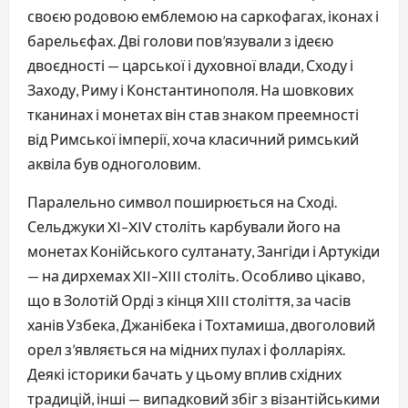
своєю родовою емблемою на саркофагах, іконах і
барельєфах. Дві голови пов’язували з ідеєю
двоєдності — царської і духовної влади, Сходу і
Заходу, Риму і Константинополя. На шовкових
тканинах і монетах він став знаком преемності
від Римської імперії, хоча класичний римський
аквіла був одноголовим.
Паралельно символ поширюється на Сході.
Сельджуки XI–XIV століть карбували його на
монетах Конійського султанату, Зангіди і Артукіди
— на дирхемах XII–XIII століть. Особливо цікаво,
що в Золотій Орді з кінця XIII століття, за часів
ханів Узбека, Джанібека і Тохтамиша, двоголовий
орел з’являється на мідних пулах і фолларіях.
Деякі історики бачать у цьому вплив східних
традицій, інші — випадковий збіг з візантійськими