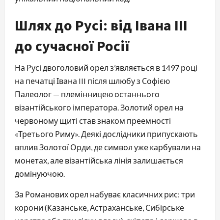
Шлях до Русі: від Івана III
до сучасної Росії
На Русі двоголовий орел з’являється в 1497 році
на печатці Івана III після шлюбу з Софією
Палеолог — племінницею останнього
візантійського імператора. Золотий орел на
червоному щиті став знаком преемності
«Третього Риму». Деякі дослідники припускають
вплив Золотої Орди, де символ уже карбували на
монетах, але візантійська лінія залишається
домінуючою.
За Романових орел набуває класичних рис: три
корони (Казанське, Астраханське, Сибірське