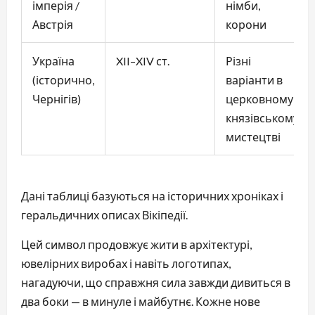
імперія /
німби,
Австрія
корони
Україна
XII–XIV ст.
Різні
(історично,
варіанти в
Чернігів)
церковному і
князівському
мистецтві
Дані таблиці базуються на історичних хроніках і
геральдичних описах Вікіпедії.
Цей символ продовжує жити в архітектурі,
ювелірних виробах і навіть логотипах,
нагадуючи, що справжня сила завжди дивиться в
два боки — в минуле і майбутнє. Кожне нове