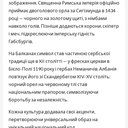
зображення. Священна Римська імперія офіційно
приймає двоголового орла за Сигізмунда в 1434
році — чорного на золотому щиті, з німбами
навколо голів. Пізніше додаються корони, скіпетр
і меч, підкреслюючи імперську гідність
Габсбургів.
На Балканах символ став частиною сербської
традиції ще в XII столітті — у фресках церкви в
Бієло-Полі 1190 року і гербах Неманичів. Албанія
пов’язує його зі Скандербегом XIV–XV століть:
чорний орел на червоному тлі став
національним прапором, символізуючи
боротьбу за незалежність.
Кожна культура додавала свої акценти,
перетворюючи універсальний образ на
унікальний національний код.