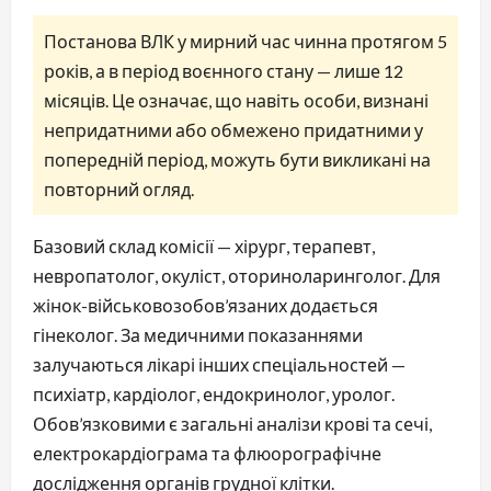
Постанова ВЛК у мирний час чинна протягом 5
років, а в період воєнного стану — лише 12
місяців. Це означає, що навіть особи, визнані
непридатними або обмежено придатними у
попередній період, можуть бути викликані на
повторний огляд.
Базовий склад комісії — хірург, терапевт,
невропатолог, окуліст, оториноларинголог. Для
жінок-військовозобов’язаних додається
гінеколог. За медичними показаннями
залучаються лікарі інших спеціальностей —
психіатр, кардіолог, ендокринолог, уролог.
Обов’язковими є загальні аналізи крові та сечі,
електрокардіограма та флюорографічне
дослідження органів грудної клітки.