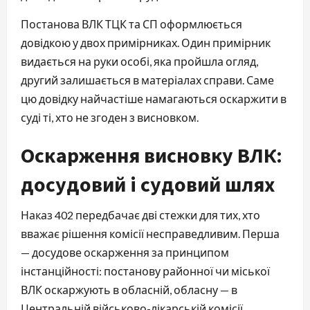
Постанова ВЛК ТЦК та СП оформлюється
довідкою у двох примірниках. Один примірник
видається на руки особі, яка пройшла огляд,
другий залишається в матеріалах справи. Саме
цю довідку найчастіше намагаються оскаржити в
суді ті, хто не згоден з висновком.
Оскарження висновку ВЛК:
досудовий і судовий шлях
Наказ 402 передбачає дві стежки для тих, хто
вважає рішення комісії несправедливим. Перша
— досудове оскарження за принципом
інстанційності: постанову районної чи міської
ВЛК оскаржують в обласній, обласну — в
Центральній військово-лікарській комісії,