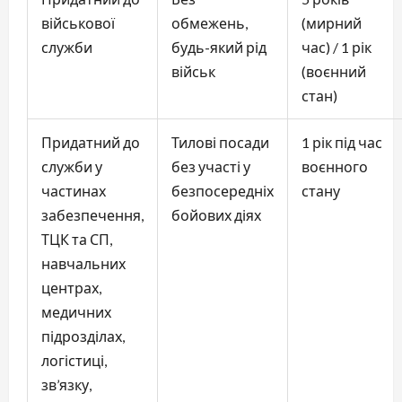
військової
обмежень,
(мирний
служби
будь-який рід
час) / 1 рік
військ
(воєнний
стан)
Придатний до
Тилові посади
1 рік під час
служби у
без участі у
воєнного
частинах
безпосередніх
стану
забезпечення,
бойових діях
ТЦК та СП,
навчальних
центрах,
медичних
підрозділах,
логістиці,
зв’язку,