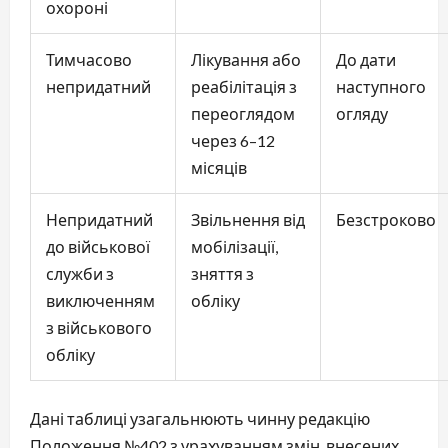
охороні
Тимчасово
Лікування або
До дати
непридатний
реабілітація з
наступного
переоглядом
огляду
через 6–12
місяців
Непридатний
Звільнення від
Безстроково
до військової
мобілізації,
служби з
зняття з
виключенням
обліку
з військового
обліку
Дані таблиці узагальнюють чинну редакцію
Положення №402 з урахуванням змін, внесених