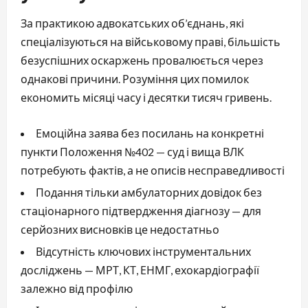
За практикою адвокатських об’єднань, які
спеціалізуються на військовому праві, більшість
безуспішних оскаржень провалюється через
однакові причини. Розуміння цих помилок
економить місяці часу і десятки тисяч гривень.
Емоційна заява без посилань на конкретні
пункти Положення №402 — суд і вища ВЛК
потребують фактів, а не описів несправедливості
Подання тільки амбулаторних довідок без
стаціонарного підтвердження діагнозу — для
серйозних висновків це недостатньо
Відсутність ключових інструментальних
досліджень — МРТ, КТ, ЕНМГ, ехокардіографії
залежно від профілю