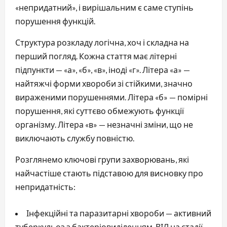
«непридатний», і вирішальним є саме ступінь
порушення функцій.
Структура розкладу логічна, хоч і складна на
перший погляд. Кожна стаття має літерні
підпункти — «а», «б», «в», іноді «г». Літера «а» —
найтяжчі форми хвороби зі стійкими, значно
вираженими порушеннями. Літера «б» — помірні
порушення, які суттєво обмежують функції
організму. Літера «в» — незначні зміни, що не
виключають службу повністю.
Розглянемо ключові групи захворювань, які
найчастіше стають підставою для висновку про
непридатність:
Інфекційні та паразитарні хвороби — активний
туберкульоз з бактеріовиділенням, ВІЛ на стадії