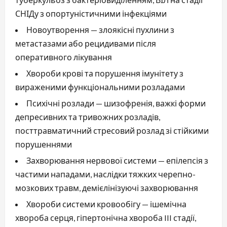
СНІДу з опортуністичними інфекціями
Новоутворення — злоякісні пухлини з
метастазами або рецидивами після
оперативного лікування
Хвороби крові та порушення імунітету з
вираженими функціональними розладами
Психічні розлади — шизофренія, важкі форми
депресивних та тривожних розладів,
посттравматичний стресовий розлад зі стійкими
порушеннями
Захворювання нервової системи — епілепсія з
частими нападами, наслідки тяжких черепно-
мозкових травм, демієлінізуючі захворювання
Хвороби системи кровообігу — ішемічна
хвороба серця, гіпертонічна хвороба III стадії,