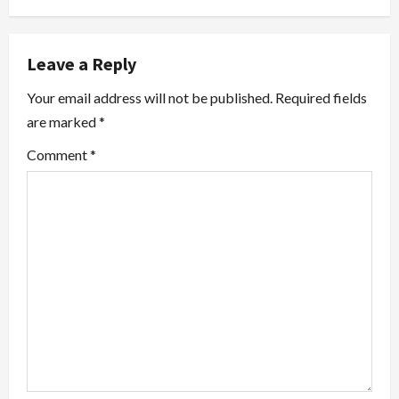
n
a
Leave a Reply
v
Your email address will not be published.
Required fields
i
are marked
*
g
Comment
*
a
t
i
o
n