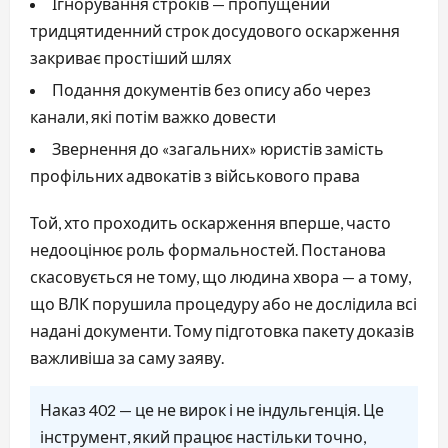
Ігнорування строків — пропущений
тридцятиденний строк досудового оскарження
закриває простіший шлях
Подання документів без опису або через
канали, які потім важко довести
Звернення до «загальних» юристів замість
профільних адвокатів з військового права
Той, хто проходить оскарження вперше, часто
недооцінює роль формальностей. Постанова
скасовується не тому, що людина хвора — а тому,
що ВЛК порушила процедуру або не дослідила всі
надані документи. Тому підготовка пакету доказів
важливіша за саму заяву.
Наказ 402 — це не вирок і не індульгенція. Це
інструмент, який працює настільки точно,