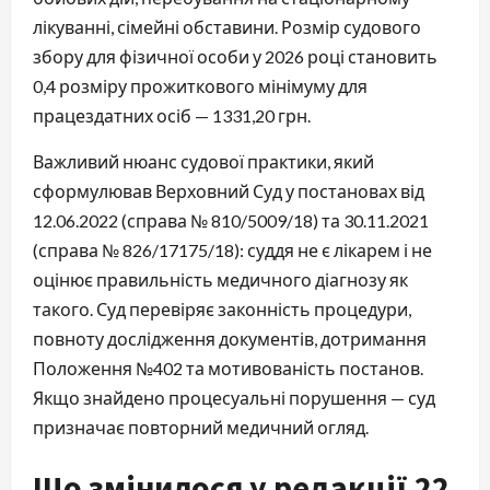
лікуванні, сімейні обставини. Розмір судового
збору для фізичної особи у 2026 році становить
0,4 розміру прожиткового мінімуму для
працездатних осіб — 1331,20 грн.
Важливий нюанс судової практики, який
сформулював Верховний Суд у постановах від
12.06.2022 (справа № 810/5009/18) та 30.11.2021
(справа № 826/17175/18): суддя не є лікарем і не
оцінює правильність медичного діагнозу як
такого. Суд перевіряє законність процедури,
повноту дослідження документів, дотримання
Положення №402 та мотивованість постанов.
Якщо знайдено процесуальні порушення — суд
призначає повторний медичний огляд.
Що змінилося у редакції 22