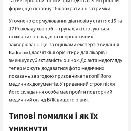
та «Резерв+» висновки приходять в електронній
формі, що скорочує бюрократичні затримки.
Уточнено формулювання діагнозів у статтях 15 та
17 Розкладу хвороб — групах, які стосуються
психічних розладів та неврологічних
захворювань. Це, за оцінками експертів видання
Kadroland, дає чіткіші орієнтири для лікарів і
зменшує суб’єктивність оцінок. До акта медогляду
тепер можуть додаватися фото медичних
показань за згодою призовника та копії його
медичних документів. У триденний строк після
його складання особа має пройти повторний
медичний огляд ВЛК вищого рівня.
Типові помилки і як їх
уникнути