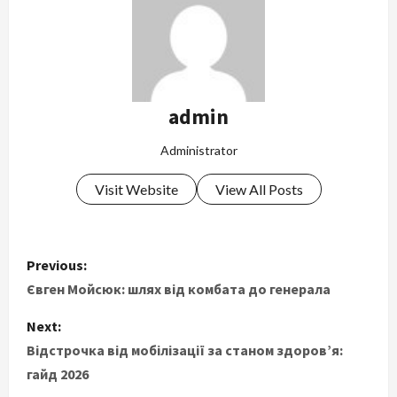
admin
Administrator
Visit Website
View All Posts
P
Previous:
o
Євген Мойсюк: шлях від комбата до генерала
s
Next:
Відстрочка від мобілізації за станом здоров’я:
t
гайд 2026