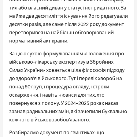
тил або власний диван у статусі непридатного. За
майже два десятиліття існування його редагували
десятки разів, але саме після 2022 року документ
перетворився на найбільш обговорюваний
нормативний акт країни.
За цією сухою формулюванням «Положення про
військово-лікарську експертизу в Збройних
Силах України» ховається ціла філософія підходу
до здоров’я військового. Тут і перелік хвороб на
понад 80 груп, і процедура огляду, і строки
оскарження, і навіть нюанси для тих, хто
повернувся з полону. У 2024–2025 роках наказ
зазнав радикальних змін, які зачепили буквально
кожного військовозобов’язаного.
Розбираємо документ по гвинтиках: що