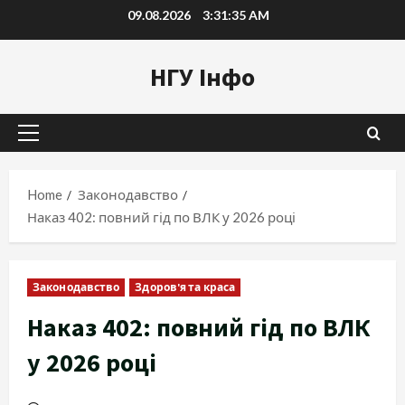
Skip
09.08.2026
3:31:36 AM
to
content
НГУ Інфо
Primary
Menu
Home
Законодавство
Наказ 402: повний гід по ВЛК у 2026 році
Законодавство
Здоров'я та краса
Наказ 402: повний гід по ВЛК
у 2026 році