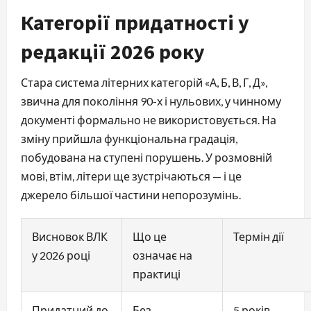
Категорії придатності у
редакції 2026 року
Стара система літерних категорій «А, Б, В, Г, Д»,
звична для покоління 90-х і нульових, у чинному
документі формально не використовується. На
зміну прийшла функціональна градація,
побудована на ступені порушень. У розмовній
мові, втім, літери ще зустрічаються — і це
джерело більшої частини непорозумінь.
Висновок ВЛК
Що це
Термін дії
у 2026 році
означає на
практиці
Придатний до
Без
5 років