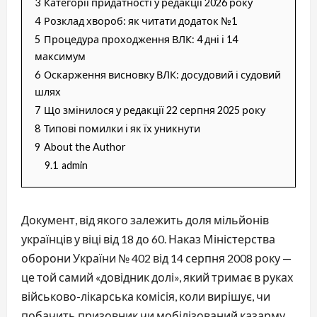
3
Категорії придатності у редакції 2026 року
4
Розклад хвороб: як читати додаток №1
5
Процедура проходження ВЛК: 4 дні і 14
максимум
6
Оскарження висновку ВЛК: досудовий і судовий
шлях
7
Що змінилося у редакції 22 серпня 2025 року
8
Типові помилки і як їх уникнути
9
About the Author
9.1
admin
Документ, від якого залежить доля мільйонів
українців у віці від 18 до 60. Наказ Міністерства
оборони України № 402 від 14 серпня 2008 року —
це той самий «довідник долі», який тримає в руках
військово-лікарська комісія, коли вирішує, чи
побачить призовник чи мобілізований казарму,