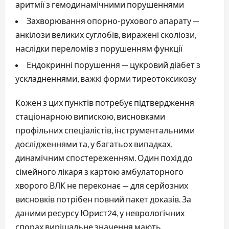
аритмії з гемодинамічними порушеннями
Захворювання опорно-рухового апарату —
анкілози великих суглобів, виражені сколіози,
наслідки переломів з порушенням функції
Ендокринні порушення — цукровий діабет з
ускладненнями, важкі форми тиреотоксикозу
Кожен з цих пунктів потребує підтвердження
стаціонарною випискою, висновками
профільних спеціалістів, інструментальними
дослідженнями та, у багатьох випадках,
динамічним спостереженням. Один похід до
сімейного лікаря з картою амбулаторного
хворого ВЛК не переконає — для серйозних
висновків потрібен повний пакет доказів. За
даними ресурсу Юрист24, у неврологічних
спорах вирішальне значення мають