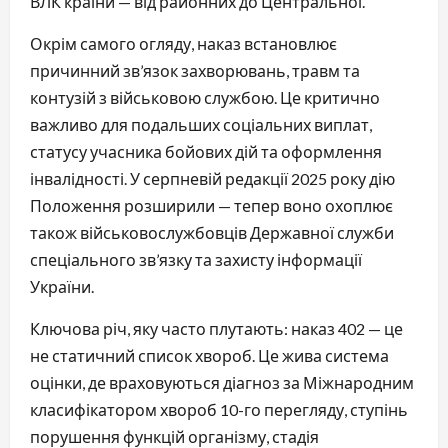
ВЛК країни — від районних до Центральної.
Окрім самого огляду, наказ встановлює
причинний зв’язок захворювань, травм та
контузій з військовою службою. Це критично
важливо для подальших соціальних виплат,
статусу учасника бойових дій та оформлення
інвалідності. У серпневій редакції 2025 року дію
Положення розширили — тепер воно охоплює
також військовослужбовців Державної служби
спеціального зв’язку та захисту інформації
України.
Ключова річ, яку часто плутають: наказ 402 — це
не статичний список хвороб. Це жива система
оцінки, де враховуються діагноз за Міжнародним
класифікатором хвороб 10-го перегляду, ступінь
порушення функцій організму, стадія