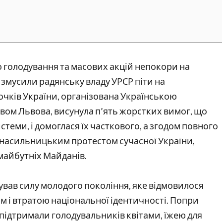
го голодування та масових акцій непокори на 
 змусили радянську владу УРСР піти на 
очків України, організована Українською 
вом Львова, висунула п’ять жорстких вимог, що 
стеми, і домоглася їх часткового, а згодом повного 
насильницьким протестом сучасної України, 
майбутніх Майданів.
вав силу молодого покоління, яке відмовилося 
 і втратою національної ідентичності. Попри 
 підтримали голодувальників квітами, їжею для 