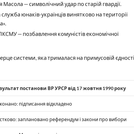
я Масола — символічний удар по старій гвардії.
 служба юнаків-українців винятково на території
а».
 ЛКСМУ — позбавлення комуністів економічної
ерце системи, яка трималася на примусовій єдності,
зультат постанови ВР УРСР від 17 жовтня 1990 року
конано: підписання відкладено
стково: заплановано референдум і закони про вибори