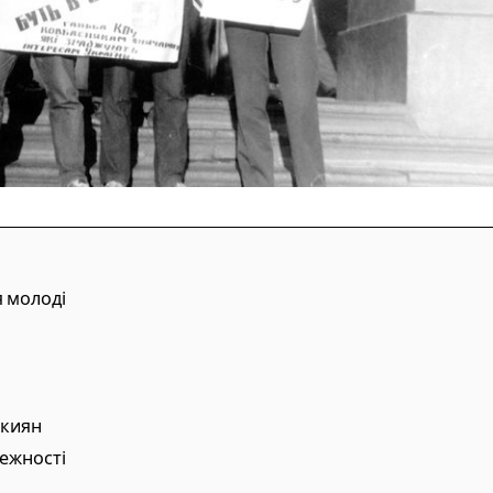
 молоді
 киян
лежності