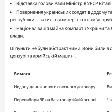
Відставка голови Ради Міністрів УРСР Віталі
Повернення українських солдатів додому та
республіки — захист від імперського «м’ясоруб
Націоналізація майна Компартії України та
влади.
Ці пункти не були абстрактними. Вони били в с
цензурі та армійській машині.
Вимога
Ре
Недопущення нового союзного договору
Ви
Перевибори ВР на багатопартійній основі
Ча