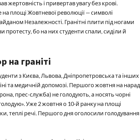
 жертовність і привертав увагу без крові. 
на площі Жовтневої революції — символі 
айданом Незалежності. Гранітні плити під ногами 
 протесту, бо на них студенти спали, сиділи й 
р на граніті
уденти з Києва, Львова, Дніпропетровська та інших 
ні та медичній допомозі. Першого жовтня на нараді
рона, прес-служба) не голодують, а носять чорні 
голодую». Уже 2 жовтня о 10-й ранку на площі 
ки, теплі речі. Першого дня оголосили голодування 