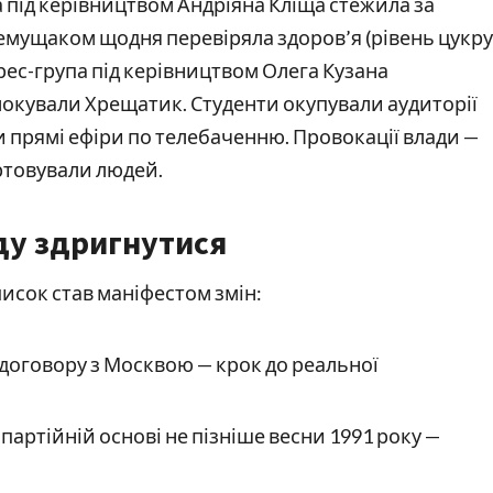
під керівництвом Андріяна Кліща стежила за 
емущаком щодня перевіряла здоров’я (рівень цукру 
рес-група під керівництвом Олега Кузана 
блокували Хрещатик. Студенти окупували аудиторії 
 прямі ефіри по телебаченню. Провокації влади — 
ртовували людей.
ду здригнутися
писок став маніфестом змін:
оговору з Москвою — крок до реальної
артійній основі не пізніше весни 1991 року —