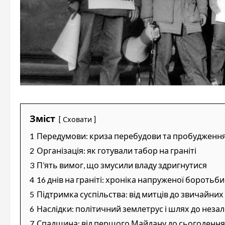
Зміст
Сховати
1
Передумови: криза перебудови та пробудження
2
Організація: як готували табор на граніті
3
П’ять вимог, що змусили владу здригнутися
4
16 днів на граніті: хроніка напруженої боротьби
5
Підтримка суспільства: від митців до звичайних
6
Наслідки: політичний землетрус і шлях до неза
7
Спадщина: від першого Майдану до сьогодення