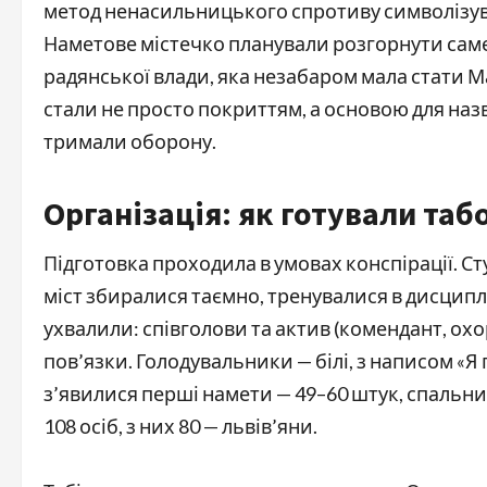
метод ненасильницького спротиву символізував
Наметове містечко планували розгорнути саме 
радянської влади, яка незабаром мала стати М
стали не просто покриттям, а основою для назви
тримали оборону.
Організація: як готували табо
Підготовка проходила в умовах конспірації. Ст
міст збиралися таємно, тренувалися в дисциплі
ухвалили: співголови та актив (комендант, охо
пов’язки. Голодувальники — білі, з написом «Я 
з’явилися перші намети — 49–60 штук, спальни
108 осіб, з них 80 — львів’яни.