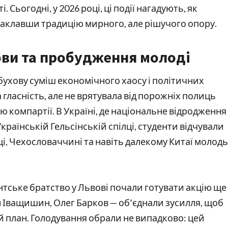
Сьогодні, у 2026 році, ці події нагадують, як 
 заклавши традицію мирного, але рішучого опору.
ви та пробудження молоді
бухову суміш економічного хаосу і політичних 
ласність, але не врятувала від порожніх полиць 
ю компартії. В Україні, де національне відродження 
раїнській Гельсінській спілці, студенти відчували 
і, Чехословаччині та навіть далекому Китаї молодь 
ентське братство у Львові почали готувати акцію ще 
н Іващишин, Олег Барков — об’єднали зусилля, щоб 
 план. Голодування обрали не випадково: цей 