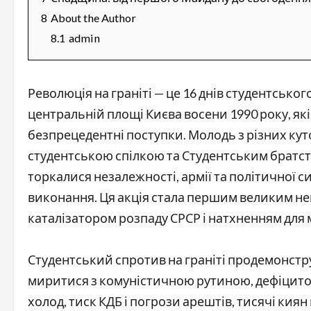
8
About the Author
8.1
admin
Революція на граніті — це 16 днів студентсько
центральній площі Києва восени 1990 року, які
безпрецедентні поступки. Молодь з різних кут
студентською спілкою та Студентським братст
торкалися незалежності, армії та політичної си
виконання. Ця акція стала першим великим не
каталізатором розпаду СРСР і натхненням для 
Студентський спротив на граніті продемонстру
миритися з комуністичною рутиною, дефіцитом
холод, тиск КДБ і погрози арештів, тисячі киян