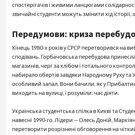
спостерігачів і живими ланцюгами солідарності. 
звичайні студенти можуть змінити хід історії,
Передумови: криза перебудо
Кінець 1980-х років у СРСР перетворився на ви
сподівань. Горбачовська перебудова принесла г
магазинів, черг за хлібом і тотального контрол
набирало обертів завдяки Народному Руху та Ук
особливий запал. Вони бачили, як у Прибалтиц
виходить на вулиці, і розуміли: час діяти.
Українська студентська спілка в Києві та Студ
навесні 1990-го. Лідери — Олесь Доній, Маркія
перетворити розрізнені обговорення на чіткий