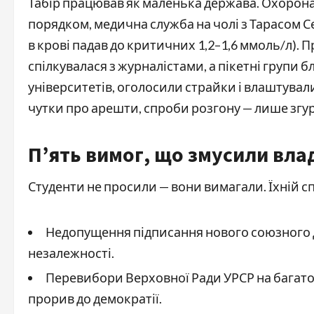
Табір працював як маленька держава. Охорона 
порядком, медична служба на чолі з Тарасом С
в крові падав до критичних 1,2–1,6 ммоль/л). П
спілкувалася з журналістами, а пікетні групи 
університетів, оголосили страйки і влаштували
чутки про арешти, спроби розгону — лише згу
П’ять вимог, що змусили вла
Студенти не просили — вони вимагали. Їхній с
Недопущення підписання нового союзного д
незалежності.
Перевибори Верховної Ради УРСР на багатоп
прорив до демократії.