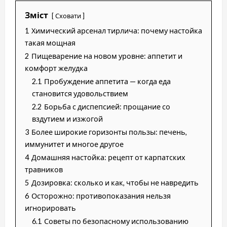
Зміст
Сховати
1
Химический арсенал тирлича: почему настойка
такая мощная
2
Пищеварение на новом уровне: аппетит и
комфорт желудка
2.1
Пробуждение аппетита — когда еда
становится удовольствием
2.2
Борьба с диспепсией: прощание со
вздутием и изжогой
3
Более широкие горизонты пользы: печень,
иммунитет и многое другое
4
Домашняя настойка: рецепт от карпатских
травников
5
Дозировка: сколько и как, чтобы не навредить
6
Осторожно: противопоказания нельзя
игнорировать
6.1
Советы по безопасному использованию