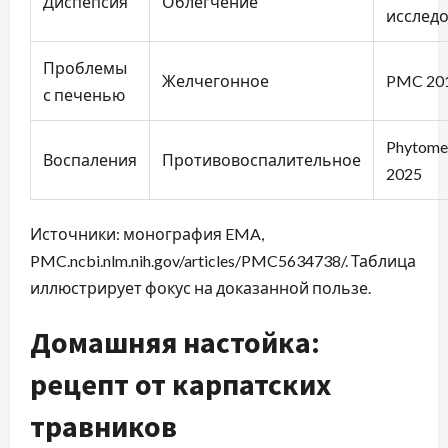
Диспепсия
Облегчение
исслед
Проблемы
Желчегонное
PMC 20
с печенью
Phytome
Воспаления
Противовоспалительное
2025
Источники: монография EMA,
PMC.ncbi.nlm.nih.gov/articles/PMC5634738/. Таблица
иллюстрирует фокус на доказанной пользе.
Домашняя настойка:
рецепт от карпатских
травников