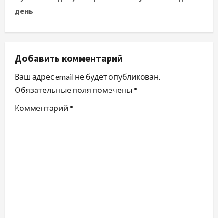
день
г
а
ц
Добавить комментарий
и
Ваш адрес email не будет опубликован.
Обязательные поля помечены
*
я
Комментарий
*
п
о
з
а
п