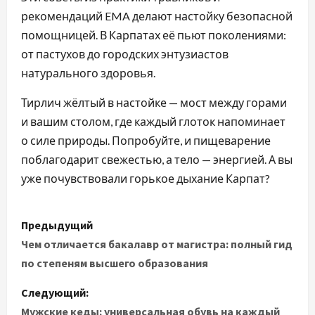
рекомендаций EMA делают настойку безопасной
помощницей. В Карпатах её пьют поколениями:
от пастухов до городских энтузиастов
натурального здоровья.
Тирлич жёлтый в настойке — мост между горами
и вашим столом, где каждый глоток напоминает
о силе природы. Попробуйте, и пищеварение
поблагодарит свежестью, а тело — энергией. А вы
уже почувствовали горькое дыхание Карпат?
Н
Предыдущий
а
Чем отличается бакалавр от магистра: полный гид
по степеням высшего образования
в
Следующий:
и
Мужские кеды: универсальная обувь на каждый