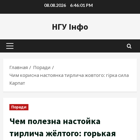
Перейти
08.08.2026
6:46:02 PM
к
содержимому
НГУ Інфо
Основное
меню
Главная
Поради
Чим корисна настоянка тирлича жовтого: гірка сила
Карпат
Поради
Чем полезна настойка
тирлича жёлтого: горькая