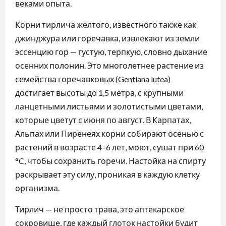
веками опыта.
Корни тирлича жёлтого, известного также как
джинджура или горечавка, извлекают из земли
эссенцию гор — густую, терпкую, словно дыхание
осенних полонин. Это многолетнее растение из
семейства горечавковых (Gentiana lutea)
достигает высоты до 1,5 метра, с крупными
ланцетными листьями и золотистыми цветами,
которые цветут с июня по август. В Карпатах,
Альпах или Пиренеях корни собирают осенью с
растений в возрасте 4–6 лет, моют, сушат при 60
°C, чтобы сохранить горечи. Настойка на спирту
раскрывает эту силу, проникая в каждую клетку
организма.
Тирлич — не просто трава, это аптекарское
сокровище, где каждый глоток настойки будит