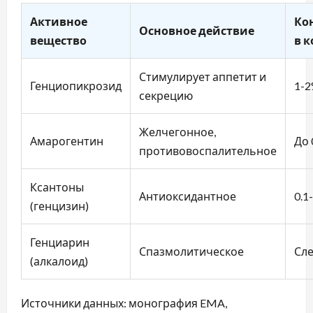
Активное
Ко
Основное действие
вещество
в к
Стимулирует аппетит и
Генциопикрозид
1-
секрецию
Желчегонное,
Амарогентин
До 
противовоспалительное
Ксантоны
Антиоксидантное
0.1
(генцизин)
Генциарин
Спазмолитическое
Сл
(алкалоид)
Источники данных: монография EMA,