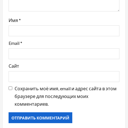
и
с
Имя
*
я
м
Email
*
Сайт
Сохранить моё имя, email и адрес сайта в этом
браузере для последующих моих
комментариев.