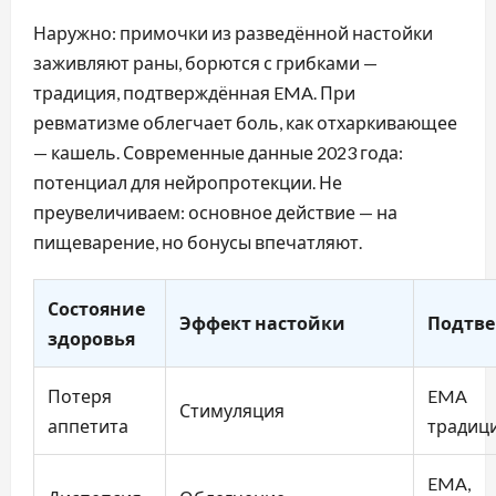
Наружно: примочки из разведённой настойки
заживляют раны, борются с грибками —
традиция, подтверждённая EMA. При
ревматизме облегчает боль, как отхаркивающее
— кашель. Современные данные 2023 года:
потенциал для нейропротекции. Не
преувеличиваем: основное действие — на
пищеварение, но бонусы впечатляют.
Состояние
Эффект настойки
Подтв
здоровья
Потеря
EMA
Стимуляция
аппетита
традиц
EMA,