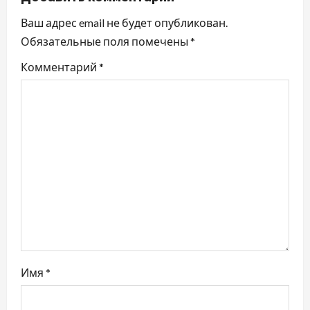
и
Ваш адрес email не будет опубликован.
Обязательные поля помечены
*
я
Комментарий
*
п
о
з
а
п
и
с
Имя
*
я