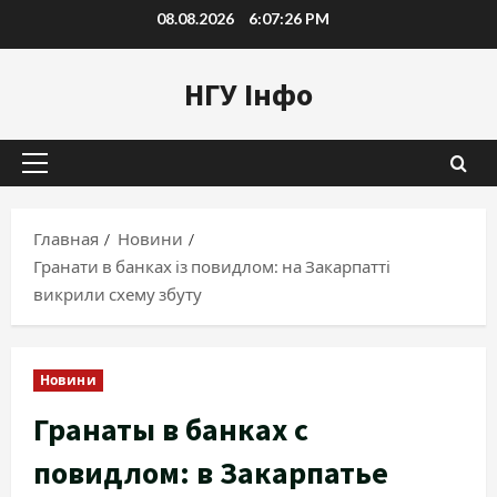
Перейти
08.08.2026
6:07:27 PM
к
содержимому
НГУ Інфо
Основное
меню
Главная
Новини
Гранати в банках із повидлом: на Закарпатті
викрили схему збуту
Новини
Гранаты в банках с
повидлом: в Закарпатье