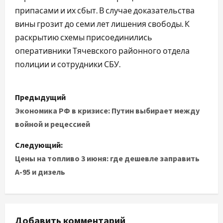
припасами и их сбыт. В случае доказательства
вины грозит до семи лет лишения свободы. К
раскрытию схемы присоединились
оперативники Тячевского районного отдела
полиции и сотрудники СБУ.
Н
Предыдущий
а
Экономика РФ в кризисе: Путин выбирает между
войной и рецессией
в
Следующий:
и
Цены на топливо 3 июня: где дешевле заправить
А-95 и дизель
г
а
ц
Добавить комментарий