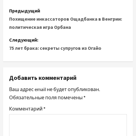
Н
Предыдущий
а
Похищение инкассаторов Ощадбанка в Венгрии:
политическая игра Орбана
в
Следующий:
и
75 лет брака: секреты супругов из Огайо
г
а
Добавить комментарий
ц
Ваш адрес email не будет опубликован.
и
Обязательные поля помечены
*
я
Комментарий
*
п
о