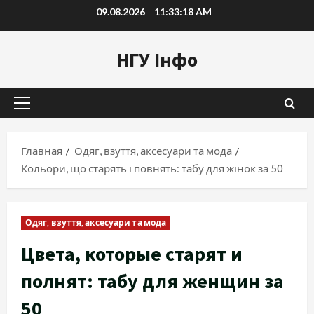
Перейти
09.08.2026
11:33:18 AM
к
содержимому
НГУ Інфо
Основное
меню
Главная
Одяг, взуття, аксесуари та мода
Кольори, що старять і повнять: табу для жінок за 50
Одяг, взуття, аксесуари та мода
Цвета, которые старят и
полнят: табу для женщин за
50