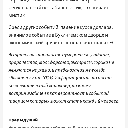
региональной нестабильности», — отмечает
мистик.
Среди других событий: падение курса доллара,
значимое событие в Букингемском дворце и
экономический кризис в нескольких странах ЕС.
Астрология, тарология, нумерология, гадание,
пророчество, мольфарство, экстрасенсорика не
являются науками, и предсказания не всегда
сбываются на 100%. Информация часто носит
развлекательный характер, поэтому
воспринимайте ее как вероятность событий,
творцом которых может стать каждый человек.
Н
Предыдущий
Украинца Комарова убили на Бали за три дня до