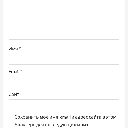
а
п
и
с
Имя
*
я
м
Email
*
Сайт
Сохранить моё имя, email и адрес сайта в этом
браузере для последующих моих