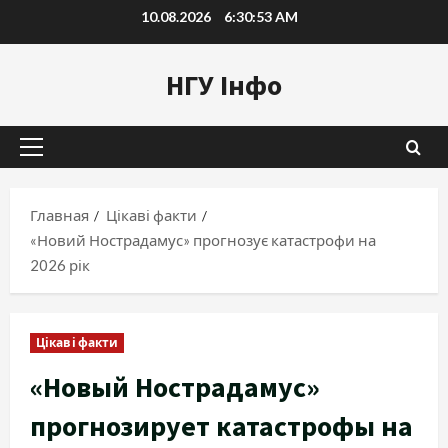
Перейти
10.08.2026
6:30:54 AM
к
содержимому
НГУ Інфо
Основное
меню
Главная
Цікаві факти
«Новий Нострадамус» прогнозує катастрофи на
2026 рік
Цікаві факти
«Новый Нострадамус»
прогнозирует катастрофы на