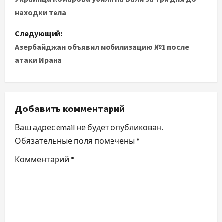
а
находки тела
в
Следующий:
и
Азербайджан объявил мобилизацию №1 после
атаки Ирана
г
а
ц
Добавить комментарий
и
Ваш адрес email не будет опубликован.
Обязательные поля помечены
*
я
Комментарий
*
п
о
з