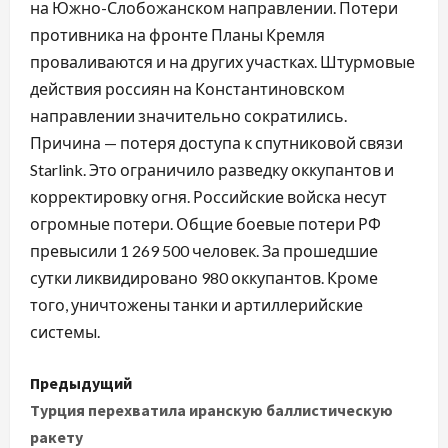
на Южно-Слобожанском направлении. Потери
противника на фронте Планы Кремля
проваливаются и на других участках. Штурмовые
действия россиян на Константиновском
направлении значительно сократились.
Причина — потеря доступа к спутниковой связи
Starlink. Это ограничило разведку оккупантов и
корректировку огня. Российские войска несут
огромные потери. Общие боевые потери РФ
превысили 1 269 500 человек. За прошедшие
сутки ликвидировано 980 оккупантов. Кроме
того, уничтожены танки и артиллерийские
системы.
Н
Предыдущий
а
Турция перехватила иранскую баллистическую
ракету