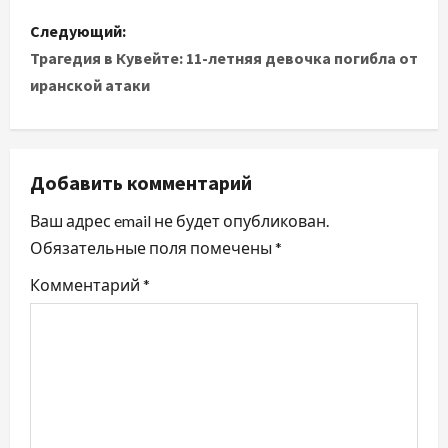
в
Следующий:
и
Трагедия в Кувейте: 11-летняя девочка погибла от
иранской атаки
г
а
ц
Добавить комментарий
и
Ваш адрес email не будет опубликован.
Обязательные поля помечены
*
я
Комментарий
*
п
о
з
а