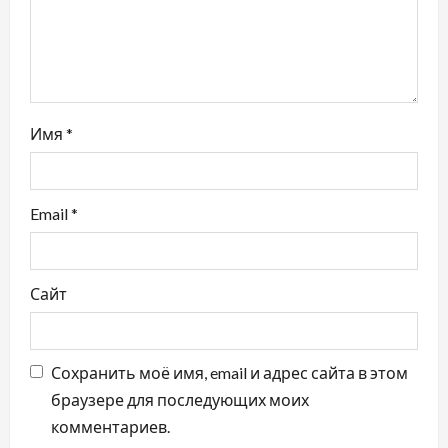
п
и
с
Имя
*
я
м
Email
*
Сайт
Сохранить моё имя, email и адрес сайта в этом
браузере для последующих моих
комментариев.