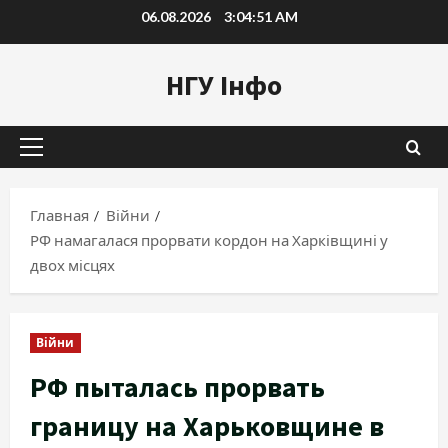
Перейти
06.08.2026
3:04:52 AM
к
содержимому
НГУ Інфо
Основное
меню
Главная
Війни
РФ намагалася прорвати кордон на Харківщині у
двох місцях
Війни
РФ пыталась прорвать
границу на Харьковщине в