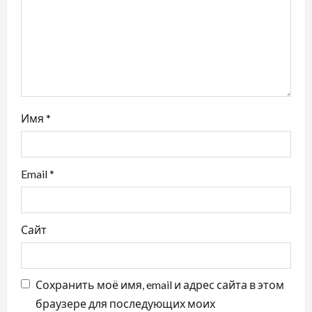
п
и
с
я
Имя
*
м
Email
*
Сайт
Сохранить моё имя, email и адрес сайта в этом
браузере для последующих моих