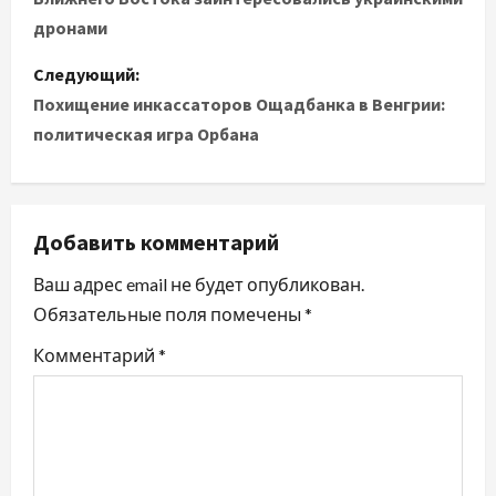
в
дронами
и
Следующий:
Похищение инкассаторов Ощадбанка в Венгрии:
г
политическая игра Орбана
а
ц
Добавить комментарий
и
Ваш адрес email не будет опубликован.
я
Обязательные поля помечены
*
п
Комментарий
*
о
з
а