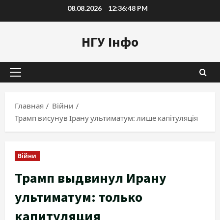
Перейти
08.08.2026
12:36:49 PM
к
содержимому
НГУ Інфо
Основное
меню
Главная
Війни
Трамп висунув Ірану ультиматум: лише капітуляція
Війни
Трамп выдвинул Ирану
ультиматум: только
капитуляция