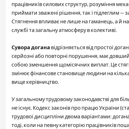
працівників силових структур, розуміння меха
приймати зважені рішення, так і підлеглим — 
Стягнення впливає не лише на гаманець, а й н
службі та загальну атмосферу в колективі.
Сувора догана
відрізняється від простої дога
серйозні або повторні порушення, має довший с
собою зменшення щомісячних виплат. Це стягн
змінює фінансове становище людини на кілька м
вище керівництво.
У загальному трудовому законодавстві для біл
не існує. Кодекс законів про працю України (с
трудової дисципліни двома варіантами: догана
тоді, коли на певну категорію працівників п