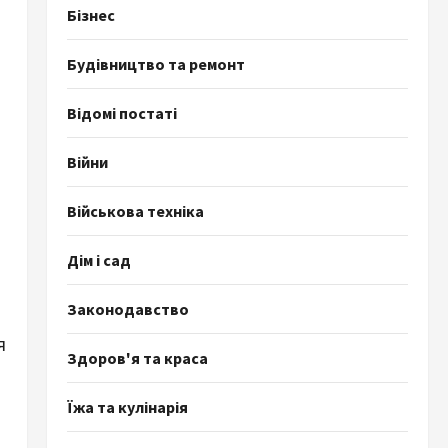
Бізнес
Будівництво та ремонт
Відомі постаті
Війни
Військова техніка
Дім і сад
Законодавство
я
Здоров'я та краса
Їжа та кулінарія