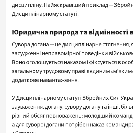
дисципліну. Найяскравіший приклад — Збройні 
Дисциплінарному статуті.
Юридична природа та відмінності в
Сувора догана — це дисциплінарне стягнення, 
засудженні неправомірної поведінки військово
Воно оголошується наказом і фіксується в особо
загальному трудовому праві є єдиним «м’яким»
додаткове навантаження.
У Дисциплінарному статуті Збройних Сил Украї
зауваження, догану, сувору догану та інші, бі
різний обсяг повноважень: молодший командн
а для суворої догани потрібен наказ командир