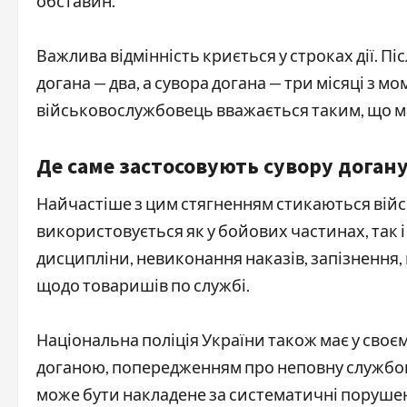
обставин.
Важлива відмінність криється у строках дії. Пі
догана — два, а сувора догана — три місяці з 
військовослужбовець вважається таким, що ма
Де саме застосовують сувору доган
Найчастіше з цим стягненням стикаються вій
використовується як у бойових частинах, так і
дисципліни, невиконання наказів, запізнення, 
щодо товаришів по службі.
Національна поліція України також має у своєм
доганою, попередженням про неповну службову
може бути накладене за систематичні поруше