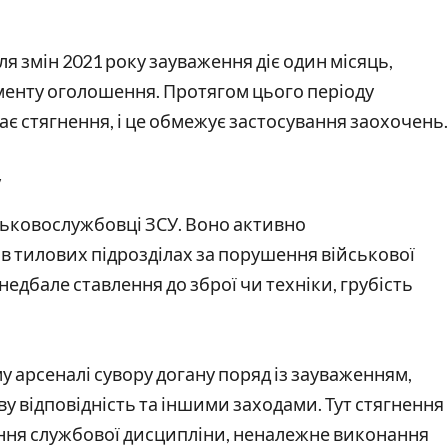
сля змін 2021 року зауваження діє один місяць,
моменту оголошення. Протягом цього періоду
є стягнення, і це обмежує застосування заохочень.
у
ськовослужбовці ЗСУ. Воно активно
 в тилових підрозділах за порушення військової
недбале ставлення до зброї чи техніки, грубість
у арсеналі сувору догану поряд із зауваженням,
 відповідність та іншими заходами. Тут стягнення
ння службової дисципліни, неналежне виконання