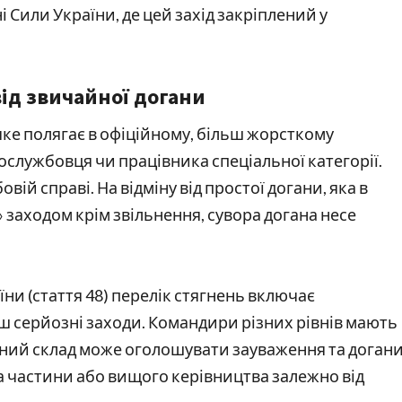
Сили України, де цей захід закріплений у
ід звичайної догани
яке полягає в офіційному, більш жорсткому
службовця чи працівника спеціальної категорії.
вій справі. На відміну від простої догани, яка в
 заходом крім звільнення, сувора догана несе
ни (стаття 48) перелік стягнень включає
льш серйозні заходи. Командири різних рівнів мають
ий склад може оголошувати зауваження та догани
а частини або вищого керівництва залежно від