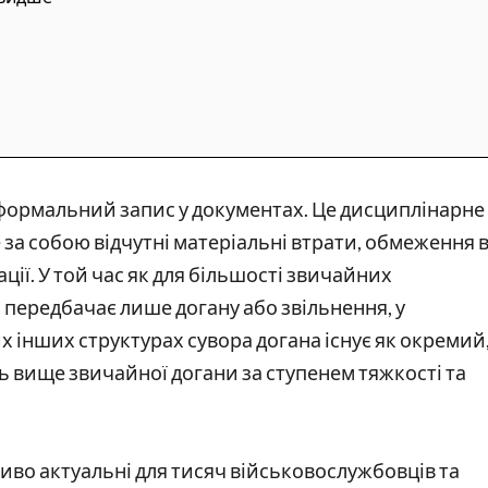
 формальний запис у документах. Це дисциплінарне
е за собою відчутні матеріальні втрати, обмеження 
ції. У той час як для більшості звичайних
 передбачає лише догану або звільнення, у
х інших структурах сувора догана існує як окремий
ь вище звичайної догани за ступенем тяжкості та
ливо актуальні для тисяч військовослужбовців та