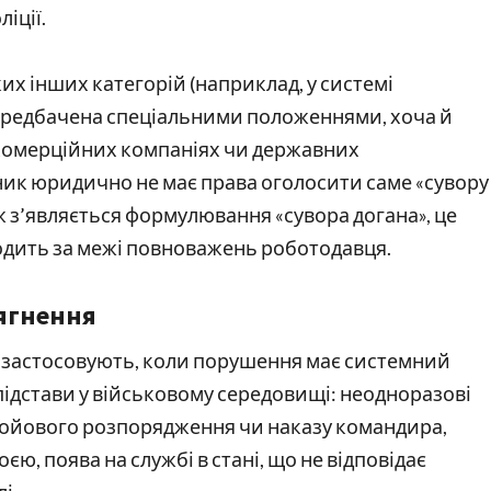
іції.
их інших категорій (наприклад, у системі
 передбачена спеціальними положеннями, хоча й
х комерційних компаніях чи державних
вник юридично не має права оголосити саме «сувору
ж з’являється формулювання «сувора догана», це
одить за межі повноважень роботодавця.
тягнення
 Її застосовують, коли порушення має системний
підстави у військовому середовищі: неодноразові
бойового розпорядження чи наказу командира,
, поява на службі в стані, що не відповідає