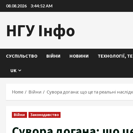
Skip
08.08.2026
3:44:53 AM
to
content
НГУ Інфо
СУСПІЛЬСТВО
ВІЙНИ
НОВИНИ
ТЕХНОЛОГІЇ, Т
UK
Home
Війни
Сувора догана: що це та реальні наслід
Війни
Законодавство
Сувора догана: що це