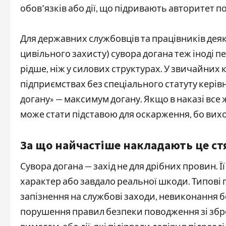
обов’язків або дії, що підривають авторитет пол
Для державних службовців та працівників деяк
цивільного захисту) сувора догана теж іноді
рідше, ніж у силових структурах. У звичайни
підприємствах без спеціального статуту кері
догану» — максимум догану. Якщо в наказі все 
може стати підставою для оскарження, бо вих
За що найчастіше накладають це с
Сувора догана — захід не для дрібних провин.
характер або завдало реальної шкоди. Типові 
запізнення на службові заходи, невиконання 
порушення правил безпеки поводження зі зброєю