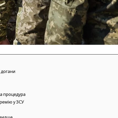
 догани
ва процедура
премію у ЗСУ
швидше