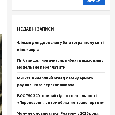
SEARCH
НЕДАВНІ ЗАПИСИ
Фільми для дорослих у багатогранному світі
кіножанрів
Пітбайк для новачка: як вибрати підходящу
модель і не переплатити
МиГ-31: вичерпний огляд легендарного
радянського перехоплювача
ВОС 790 ЗСУ: повний гід по спеціальності
«Перевезення автомобільним транспортом»
Чому не оновлюється Резерв+ у 2026 році: