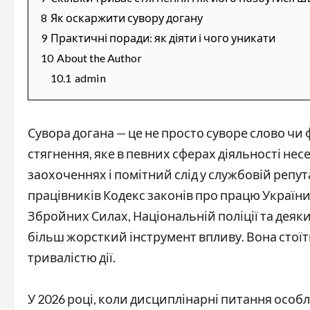
8
Як оскаржити сувору догану
9
Практичні поради: як діяти і чого уникати
10
About the Author
10.1
admin
Сувора догана — це не просто суворе слово чи
стягнення, яке в певних сферах діяльності нес
заохоченнях і помітний слід у службовій репута
працівників Кодекс законів про працю України
Збройних Силах, Національній поліції та деяки
більш жорсткий інструмент впливу. Вона стоїт
тривалістю дії.
У 2026 році, коли дисциплінарні питання особ