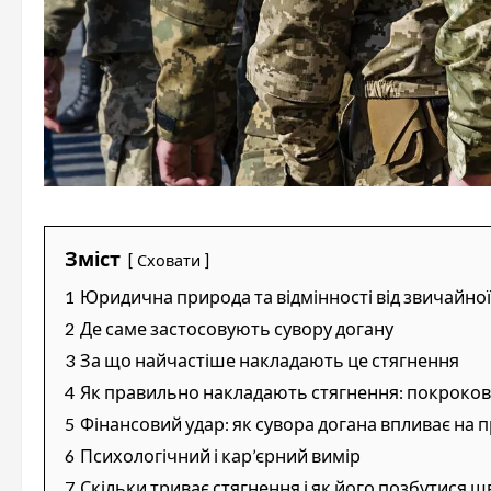
Зміст
Сховати
1
Юридична природа та відмінності від звичайної
2
Де саме застосовують сувору догану
3
За що найчастіше накладають це стягнення
4
Як правильно накладають стягнення: покроко
5
Фінансовий удар: як сувора догана впливає на 
6
Психологічний і кар’єрний вимір
7
Скільки триває стягнення і як його позбутися 