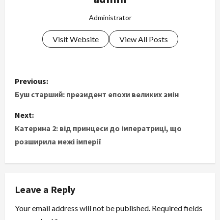
Administrator
Visit Website
View All Posts
P
Previous:
o
Буш старший: президент епохи великих змін
s
Next:
Катерина 2: від принцеси до імператриці, що
t
розширила межі імперії
n
a
Leave a Reply
v
Your email address will not be published.
Required fields