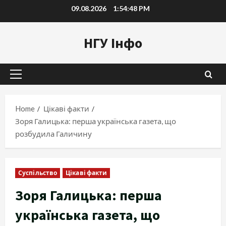
Skip
09.08.2026
1:54:50 PM
to
content
НГУ Інфо
Primary
Menu
Home
Цікаві факти
Зоря Галицька: перша українська газета, що
розбудила Галичину
Суспільство
Цікаві факти
Зоря Галицька: перша
українська газета, що