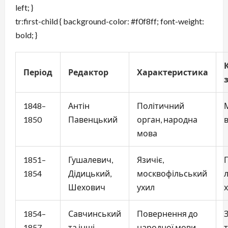
left; }
tr:first-child { background-color: #f0f8ff; font-weight:
bold; }
Період
Редактор
Характеристика
1848–
Антін
Політичний
1850
Павенцький
орган, народна
мова
1851–
Гушалевич,
Язичіє,
1854
Дідицький,
москвофільський
Шехович
ухил
1854–
Савчинський
Повернення до
1857
та інші
народної мови,