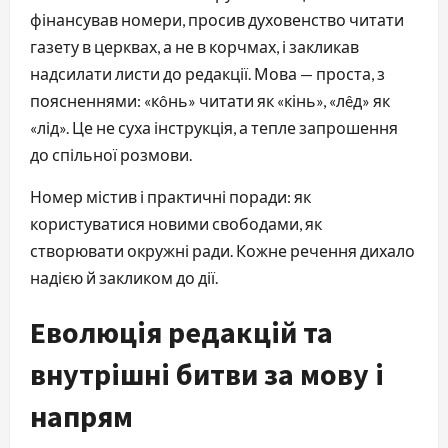
фінансував номери, просив духовенство читати 
газету в церквах, а не в корчмах, і закликав 
надсилати листи до редакції. Мова — проста, з 
поясненнями: «кôнь» читати як «кінь», «лêд» як 
«лід». Це не суха інструкція, а тепле запрошення 
до спільної розмови.
Номер містив і практичні поради: як 
користуватися новими свободами, як 
створювати окружні ради. Кожне речення дихало 
надією й закликом до дії.
Еволюція редакцій та
внутрішні битви за мову і
напрям