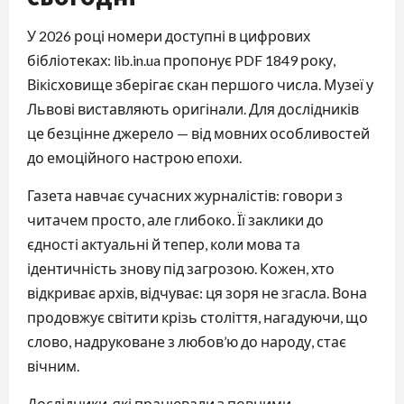
У 2026 році номери доступні в цифрових 
бібліотеках: lib.in.ua пропонує PDF 1849 року, 
Вікісховище зберігає скан першого числа. Музеї у 
Львові виставляють оригінали. Для дослідників 
це безцінне джерело — від мовних особливостей 
до емоційного настрою епохи.
Газета навчає сучасних журналістів: говори з 
читачем просто, але глибоко. Її заклики до 
єдності актуальні й тепер, коли мова та 
ідентичність знову під загрозою. Кожен, хто 
відкриває архів, відчуває: ця зоря не згасла. Вона 
продовжує світити крізь століття, нагадуючи, що 
слово, надруковане з любов’ю до народу, стає 
вічним.
Дослідники, які працювали з повними 