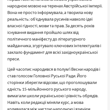
народною мовою на теренах Австрійської імперії. 
Вона не просто інформувала, а творила нову 
реальність: об’єднувала русинів навколо ідеї 
власної гідності, мови та прав. За десять років 
існування видання пройшло шлях від 
політичного маніфесту до літературного 
майданчика, згуртувало ключових інтелектуалів і 
заклало фундамент для всієї західноукраїнської 
преси.
Цей часопис народився в полум’ї Весни народів і 
став голосом Головної Руської Ради. Його 
сторінки зберегли відозви, що проголошували 
єдність 15-мільйонного руського народу, 
вимагали школи українською і рівність обрядів. 
Навіть коли редакції міняли курс, а мова 
коливалася між чистою народною і язичієм, 