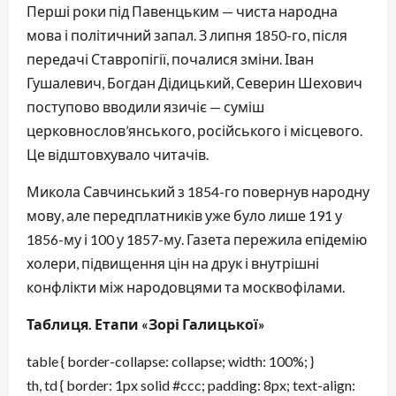
Перші роки під Павенцьким — чиста народна 
мова і політичний запал. З липня 1850-го, після 
передачі Ставропігії, почалися зміни. Іван 
Гушалевич, Богдан Дідицький, Северин Шехович 
поступово вводили язичіє — суміш 
церковнослов’янського, російського і місцевого. 
Це відштовхувало читачів.
Микола Савчинський з 1854-го повернув народну 
мову, але передплатників уже було лише 191 у 
1856-му і 100 у 1857-му. Газета пережила епідемію 
холери, підвищення цін на друк і внутрішні 
конфлікти між народовцями та москвофілами.
Таблиця. Етапи «Зорі Галицької»
table { border-collapse: collapse; width: 100%; }
th, td { border: 1px solid #ccc; padding: 8px; text-align: