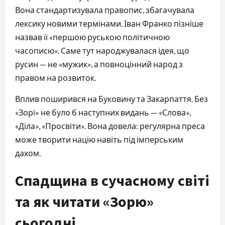
Вона стандартизувала правопис, збагачувала 
лексику новими термінами. Іван Франко пізніше 
назвав її «першою руською політичною 
часописю». Саме тут народжувалася ідея, що 
русин — не «мужик», а повноцінний народ з 
правом на розвиток.
Вплив поширився на Буковину та Закарпаття. Без 
«Зорі» не було б наступних видань — «Слова», 
«Діла», «Просвіти». Вона довела: регулярна преса 
може творити націю навіть під імперським 
дахом.
Спадщина в сучасному світі
та як читати «Зорю»
сьогодні