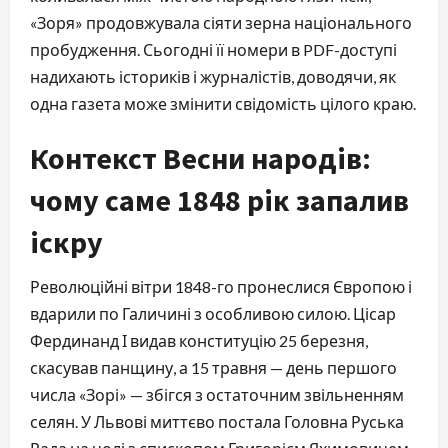
«Зоря» продовжувала сіяти зерна національного 
пробудження. Сьогодні її номери в PDF-доступі 
надихають істориків і журналістів, доводячи, як 
одна газета може змінити свідомість цілого краю.
Контекст Весни народів:
чому саме 1848 рік запалив
іскру
Революційні вітри 1848-го пронеслися Європою і 
вдарили по Галичині з особливою силою. Цісар 
Фердинанд І видав конституцію 25 березня, 
скасував панщину, а 15 травня — день першого 
числа «Зорі» — збігся з остаточним звільненням 
селян. У Львові миттєво постала Головна Руська 