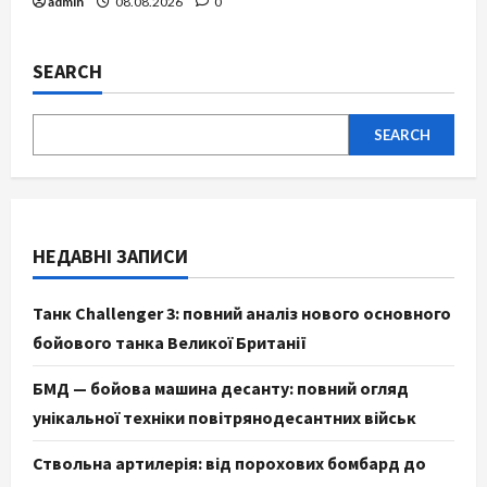
admin
08.08.2026
0
SEARCH
SEARCH
НЕДАВНІ ЗАПИСИ
Танк Challenger 3: повний аналіз нового основного
бойового танка Великої Британії
БМД — бойова машина десанту: повний огляд
унікальної техніки повітрянодесантних військ
Ствольна артилерія: від порохових бомбард до