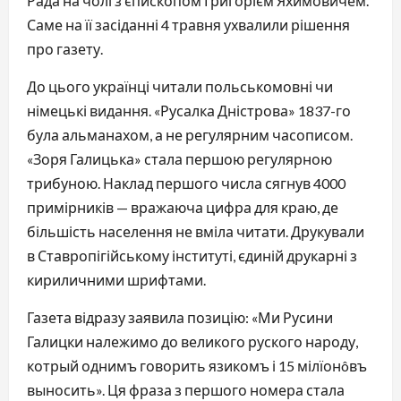
Рада на чолі з єпископом Григорієм Яхимовичем. 
Саме на її засіданні 4 травня ухвалили рішення 
про газету.
До цього українці читали польськомовні чи 
німецькі видання. «Русалка Дністрова» 1837-го 
була альманахом, а не регулярним часописом. 
«Зоря Галицька» стала першою регулярною 
трибуною. Наклад першого числа сягнув 4000 
примірників — вражаюча цифра для краю, де 
більшість населення не вміла читати. Друкували 
в Ставропігійському інституті, єдиній друкарні з 
кириличними шрифтами.
Газета відразу заявила позицію: «Ми Русини 
Галицки належимо до великого руского народу, 
котрый однимъ говорить язикомъ і 15 мілїонôвъ 
выносить». Ця фраза з першого номера стала 