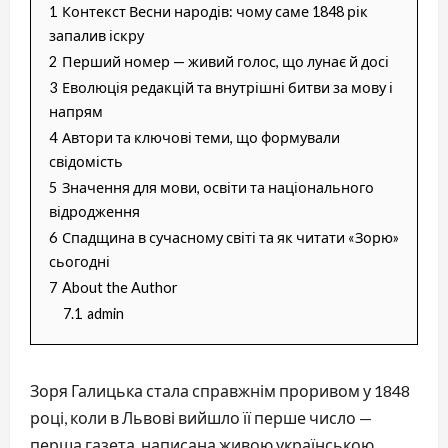
1
Контекст Весни народів: чому саме 1848 рік
запалив іскру
2
Перший номер — живий голос, що лунає й досі
3
Еволюція редакцій та внутрішні битви за мову і
напрям
4
Автори та ключові теми, що формували
свідомість
5
Значення для мови, освіти та національного
відродження
6
Спадщина в сучасному світі та як читати «Зорю»
сьогодні
7
About the Author
7.1
admin
Зоря Галицька стала справжнім проривом у 1848 
році, коли в Львові вийшло її перше число — 
перша газета, написана живою українською 