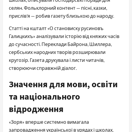
селян. Фольклорний контент — пісні, казки, 
прислів’я — робив газету близькою до народу.
Статті на кшталт «О становиску русиновъ 
Галицкихъ» аналізували історію від княжих часів 
до сучасності. Переклади Байрона, Шиллера, 
сербських народних творів розширювали 
кругозір. Газета друкувала і листи читачів, 
створюючи справжній діалог.
Значення для мови, освіти
та національного
відродження
«Зоря» вперше системно вимагала 
запровадження української в урядах і школах. 