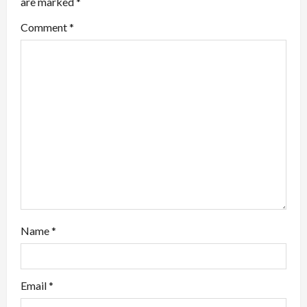
i
are marked
*
g
Comment
*
a
t
i
o
n
Name
*
Email
*