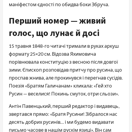
маніфестом єдності по обидва боки Збруча.
Перший номер — живий
голос, що лунає й досі
15 травня 1848-го читачі тримали в руках аркуш 
формату 25×20 см. Відозва Яхимовича 
порівнювала конституцію з весною після довгої 
зими. Єпископ розповідав притчу про русина, що 
проспав жнива, але прокинувся і перегнав сусідів. 
Поезія «Братям Галичанам» кликала: «Гей хто 
Русин — веселися! Покинь смуток, отри сльози».
Антін Павенцький, перший редактор і видавець, 
звертався прямо: «Братя Русини! Зібралося нас 
десять добрих русинів… і ми будемо видавати 
письмо часове в нашім рускім язиці». Він сам 