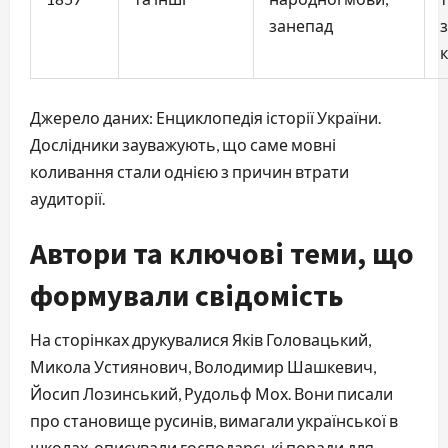
занепад
к
Джерело даних: Енциклопедія історії України. 
Дослідники зауважують, що саме мовні 
коливання стали однією з причин втрати 
аудиторії.
Автори та ключові теми, що
формували свідомість
На сторінках друкувалися Яків Головацький, 
Микола Устиянович, Володимир Шашкевич, 
Йосип Лозинський, Рудольф Мох. Вони писали 
про становище русинів, вимагали української в 
школах, описували господарські поради для 