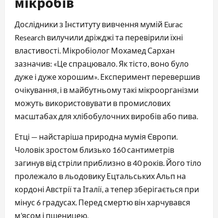
мікробів
Дослідники з Інституту вивчення мумій Eurac
Research вилучили дріжджі та перевірили їхні
властивості. Мікробіолог Мохамед Сархан
зазначив: «Це спрацювало. Як тісто, воно було
дуже і дуже хорошим». Експеримент перевершив
очікування, і в майбутньому такі мікроорганізми
можуть використовувати в промислових
масштабах для хлібобулочних виробів або пива.
Етці — найстаріша природна мумія Європи.
Чоловік зростом близько 160 сантиметрів
загинув від стріли приблизно в 40 років. Його тіло
пролежало в льодовику Ецтальських Альп на
кордоні Австрії та Італії, а тепер зберігається при
мінус 6 градусах. Перед смертю він харчувався
м’ясом і пшеницею.