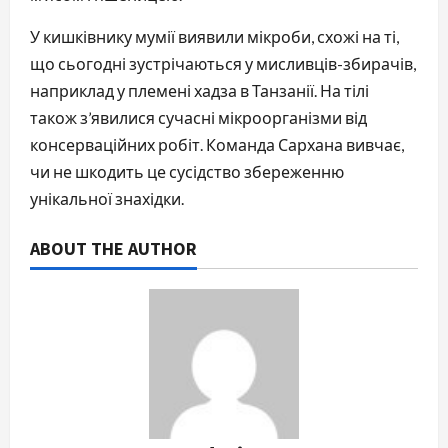
У кишківнику мумії виявили мікроби, схожі на ті,
що сьогодні зустрічаються у мисливців-збирачів,
наприклад у племені хадза в Танзанії. На тілі
також з’явилися сучасні мікроорганізми від
консерваційних робіт. Команда Сархана вивчає,
чи не шкодить це сусідство збереженню
унікальної знахідки.
ABOUT THE AUTHOR