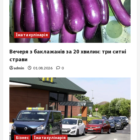
Їжа та кулінарія
Вечеря з баклажанів за 20 хвилин: три ситні
страви
admin
01.08.2026
0
Бізнес
Їжа та кулінарія