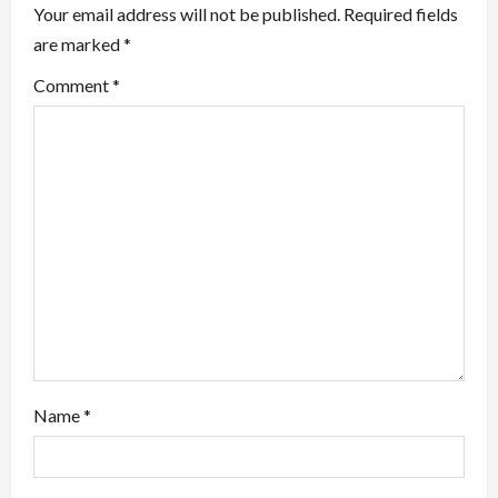
i
Your email address will not be published.
Required fields
are marked
*
g
Comment
*
a
t
i
o
n
Name
*