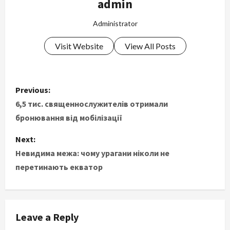
admin
Administrator
Visit Website
View All Posts
P
Previous:
o
6,5 тис. священнослужителів отримали
бронювання від мобілізації
s
Next:
t
Невидима межа: чому урагани ніколи не
перетинають екватор
n
a
v
Leave a Reply