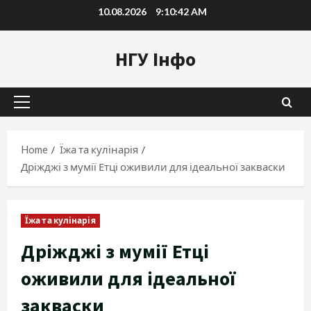
Skip
10.08.2026
9:10:43 AM
to
content
НГУ Інфо
Primary
Menu
Home
Їжа та кулінарія
Дріжджі з мумії Етці оживили для ідеальної закваски
Їжа та кулінарія
Дріжджі з мумії Етці
оживили для ідеальної
закваски