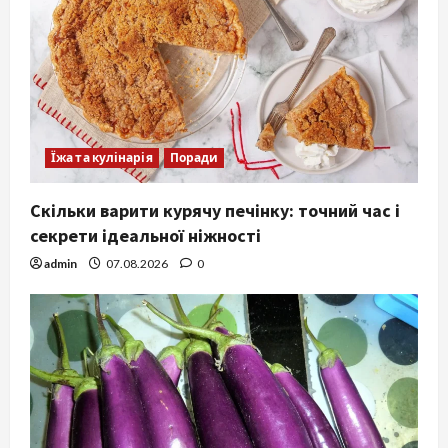
Їжа та кулінарія
Поради
Скільки варити курячу печінку: точний час і
секрети ідеальної ніжності
admin
07.08.2026
0