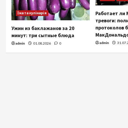
Работает ли 
Їжа та кулінарія
тревоги: пол
протоколов 
Ужин из баклажанов за 20
МакДональдс 
минут: три сытные блюда
admin
31.07.
admin
01.08.2026
0