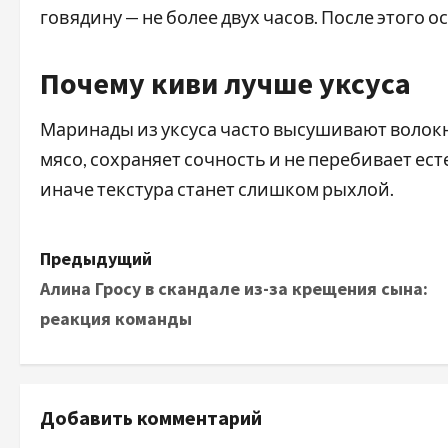
говядину — не более двух часов. После этого
Почему киви лучше уксуса
Маринады из уксуса часто высушивают волокн
мясо, сохраняет сочность и не перебивает ест
иначе текстура станет слишком рыхлой.
Н
Предыдущий
Алина Гросу в скандале из-за крещения сына:
а
реакция команды
в
и
Добавить комментарий
г