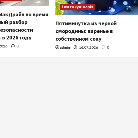
Їжа та кулінарія
МакДрайв во время
ный разбор
Пятиминутка из черной
безопасности
смородины: варенье в
в 2026 году
собственном соку
2026
0
admin
16.07.2026
0