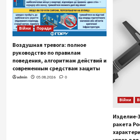
Війни
Поради
Воздушная тревога: полное
руководство по правилам
поведения, алгоритмам действий и
современным средствам защиты
admin
05.08.2026
0
Війни
В
Изделие-3
ракета Ро
характери
угроз для