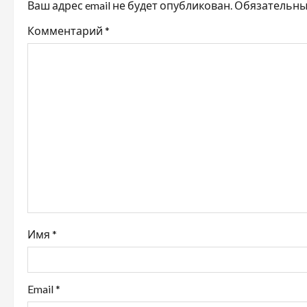
Ваш адрес email не будет опубликован.
Обязательны
а
Комментарий
*
ц
и
я
п
о
з
а
Имя
*
п
и
Email
*
с