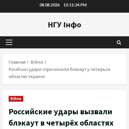
Перейти
08.08.2026
12:11:25 PM
к
содержимому
НГУ Інфо
Основное
меню
Главная
Війни
Російські удари спричинили блекаут у чотирьох
областях України
Війни
Российские удары вызвали
блэкаут в четырёх областях