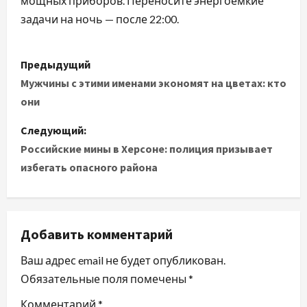
мощных приборов. Переносите энергоёмкие
задачи на ночь — после 22:00.
Н
Предыдущий
а
Мужчины с этими именами экономят на цветах: кто
они
в
Следующий:
и
Российские мины в Херсоне: полиция призывает
избегать опасного района
г
а
ц
Добавить комментарий
и
Ваш адрес email не будет опубликован.
Обязательные поля помечены
*
я
Комментарий
*